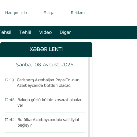
Haqqımızda
Əlaqə
Reklam
Təhsil
Təhlil
Video
Digər
XƏBƏR LENTİ
Şənbə, 08 Avqust 2026
12:19
Carlsberg Azerbaijan PepsiCo-nun
Azərbaycanda bottleri olacaq
12:48
Bakıda güclü külək: xəsarət alanlar
var
12:44
Bu ölkə Azərbaycandakı səfirliyini
bağlayır