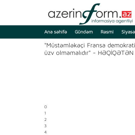
Ana səhifə
Gündəm
Rəsmi
Siyasə
"Müstəmləkəçi Fransa demokratiy
üzv olmamalıdır" - HƏQİQƏTƏN 
0
1
2
3
4