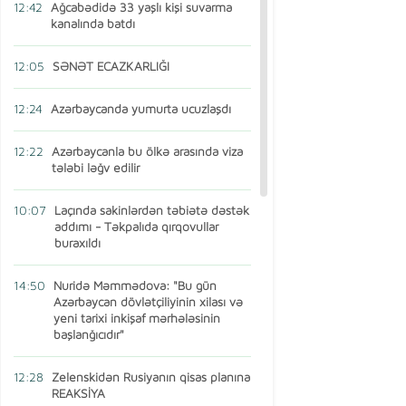
12:42
Ağcabədidə 33 yaşlı kişi suvarma
kanalında batdı
12:05
SƏNƏT ECAZKARLIĞI
12:24
Azərbaycanda yumurta ucuzlaşdı
12:22
Azərbaycanla bu ölkə arasında viza
tələbi ləğv edilir
10:07
Laçında sakinlərdən təbiətə dəstək
addımı - Təkpalıda qırqovullar
buraxıldı
14:50
Nuridə Məmmədova: "Bu gün
Azərbaycan dövlətçiliyinin xilası və
yeni tarixi inkişaf mərhələsinin
başlanğıcıdır"
12:28
Zelenskidən Rusiyanın qisas planına
REAKSİYA