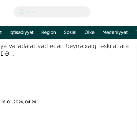
t
İqtisadiyyat
Region
Sosial
Ölkə
Mədəniyyət
a və ədalət vəd edən beynəlxalq təşkilatlara
DƏ...
16-01-2024, 04:24