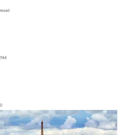
resad
744
0