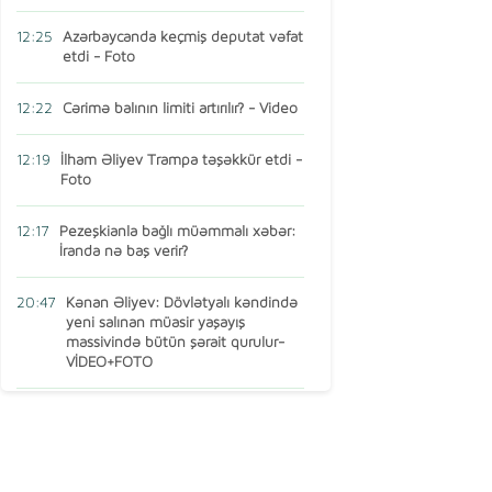
12:25
Azərbaycanda keçmiş deputat vəfat
etdi - Foto
12:22
Cərimə balının limiti artırılır? - Video
12:19
İlham Əliyev Trampa təşəkkür etdi -
Foto
12:17
Pezeşkianla bağlı müəmmalı xəbər:
İranda nə baş verir?
20:47
Kənan Əliyev: Dövlətyalı kəndində
yeni salınan müasir yaşayış
massivində bütün şərait qurulur-
VİDEO+FOTO
15:16
AMEA-nın vəzifəli şəxsi Türkiyədə
öldü
13:14
Ermənistan MDB-dən çıxır? – Baş