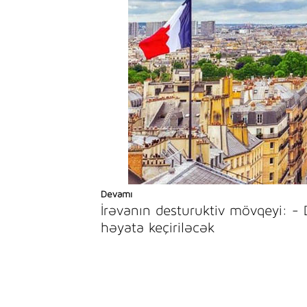
Devamı
İrəvanın desturuktiv mövqeyi: - 
həyata keçiriləcək