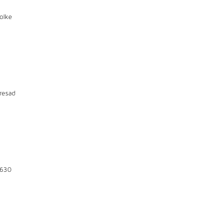
olke
resad
630