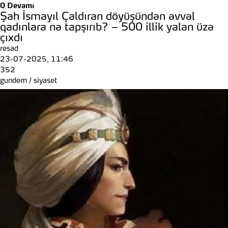
0
Devamı
Şah İsmayıl Çaldıran döyüşündən əvvəl
qadınlara nə tapşırıb? – 500 illik yalan üzə
çıxdı
resad
23-07-2025, 11:46
352
gundem
/
siyaset