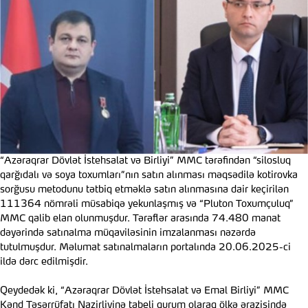
“Azəraqrar Dövlət İstehsalat və Birliyi” MMC tərəfindən “silosluq
qarğıdalı və soya toxumları”nın satın alınması məqsədilə kotirovka
sorğusu metodunu tətbiq etməklə satın alınmasına dair keçirilən
111364 nömrəli müsabiqə yekunlaşmış və “Pluton Toxumçuluq”
MMC qalib elan olunmuşdur. Tərəflər arasında 74.480 manat
dəyərində satınalma müqaviləsinin imzalanması nəzərdə
tutulmuşdur. Məlumat satınalmaların portalında 20.06.2025-ci
ildə dərc edilmişdir.
Qeydedək ki, “Azəraqrar Dövlət İstehsalat və Emal Birliyi” MMC
Kənd Təsərrüfatı Nazirliyinə tabeli qurum olaraq ölkə ərazisində