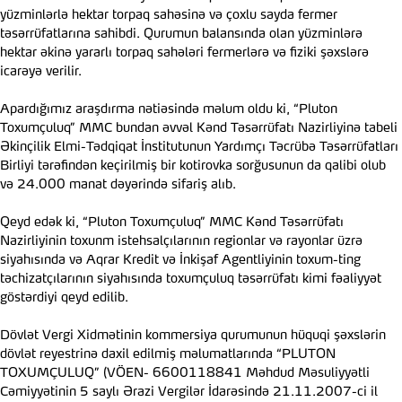
yüzminlərlə hektar torpaq sahəsinə və çoxlu sayda fermer
təsərrüfatlarına sahibdi. Qurumun balansında olan yüzminlərə
hektar əkinə yararlı torpaq sahələri fermerlərə və fiziki şəxslərə
icarəyə verilir.
Apardığımız araşdırma nətiəsində məlum oldu ki, “Pluton
Toxumçuluq” MMC bundan əvvəl Kənd Təsərrüfatı Nazirliyinə tabeli
Əkinçilik Elmi-Tədqiqat İnstitutunun Yardımçı Təcrübə Təsərrüfatları
Birliyi tərəfindən keçirilmiş bir kotirovka sorğusunun da qalibi olub
və 24.000 manat dəyərində sifariş alıb.
Qeyd edək ki, “Pluton Toxumçuluq” MMC Kənd Təsərrüfatı
Nazirliyinin toxunm istehsalçılarının regionlar və rayonlar üzrə
siyahısında və Aqrar Kredit və İnkişaf Agentliyinin toxum-ting
təchizatçılarının siyahısında toxumçuluq təsərrüfatı kimi fəaliyyət
göstərdiyi qeyd edilib.
Dövlət Vergi Xidmətinin kommersiya qurumunun hüquqi şəxslərin
dövlət reyestrinə daxil edilmiş məlumatlarında “PLUTON
TOXUMÇULUQ” (VÖEN- 6600118841 Məhdud Məsuliyyətli
Cəmiyyətinin 5 saylı Ərazi Vergilər İdarəsində 21.11.2007-ci il