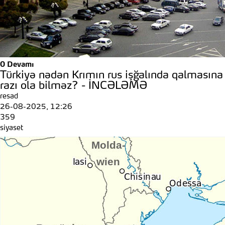
0
Devamı
Türkiyə nədən Krımın rus işğalında qalmasına
razı ola bilməz? - İNCƏLƏMƏ
resad
26-08-2025, 12:26
359
siyaset