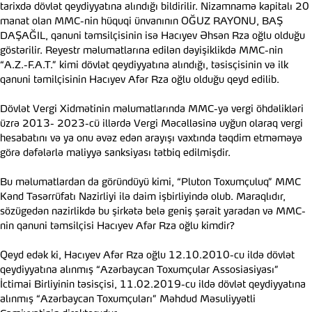
tarixdə dövlət qeydiyyatına alındığı bildirilir. Nizamnamə kapitalı 20
manat olan MMC-nin hüquqi ünvanının OĞUZ RAYONU, BAŞ
DAŞAĞIL, qanuni təmsilçisinin isə Hacıyev Əhsən Rza oğlu olduğu
göstərilir. Reyestr məlumatlarına edilən dəyişiklikdə MMC-nin
“A.Z.-F.A.T.” kimi dövlət qeydiyyatına alındığı, təsisçisinin və ilk
qanuni təmilçisinin Hacıyev Afər Rza oğlu olduğu qeyd edilib.
Dövlət Vergi Xidmətinin məlumatlarında MMC-yə vergi öhdəlikləri
üzrə 2013- 2023-cü illərdə Vergi Məcəlləsinə uyğun olaraq vergi
hesabatını və ya onu əvəz edən arayışı vaxtında təqdim etməməyə
görə dəfələrlə maliyyə sanksiyası tətbiq edilmişdir.
Bu məlumatlardan da göründüyü kimi, “Pluton Toxumçuluq” MMC
Kənd Təsərrüfatı Nazirliyi ilə daim işbirliyində olub. Maraqlıdır,
sözügedən nazirlikdə bu şirkətə belə geniş şərait yaradan və MMC-
nin qanuni təmsilçisi Hacıyev Afər Rza oğlu kimdir?
Qeyd edək ki, Hacıyev Afər Rza oğlu 12.10.2010-cu ildə dövlət
qeydiyyatına alınmış “Azərbaycan Toxumçular Assosiasiyası”
İctimai Birliyinin təsisçisi, 11.02.2019-cu ildə dövlət qeydiyyatına
alınmış “Azərbaycan Toxumçuları” Məhdud Məsuliyyətli