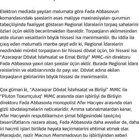
Elektron mediada yayılan məlumata görə Fəda Abbasovun
komandasındakı şəxslərin əsas maliyyə maxinasiyaları qurumun
tabeçiliyində fəaliyyət göstərən Regional İdarələrin torpaq sahələrini
özləri üçün əkilib becərilməkdən ibarətdir. Torpaqların əkilməsindən
əldə olunan vəsaitlərin böyük hissəsi isə mənimsənilir. Bu iddia ilə
çıxış edən məlumatlı mənbə qeyd edir ki, Regional İdarələrin
nəzdindəki münbit torpaqların bir hissəsi dövlət üçün, bir hissəsi isə
“Azəraqrar Dövlət İstehsalat və Emal Birliyi” MMC-nin direktoru
Fəda Abbasova yaxın olan şəxslər üçün əkilir. Burada Regional İdarə
rəislərinin və əlaltılarınında öz payı var. Dövlət adına əkilən
torpaqların gəlirlərinin böyük hissəsi də mənimsənilir.
Çox güman ki, “Azəraqrar Dövlət İstehsalat və Birliyi” MMC ilə
“Pluton Toxumçuluq” MMC arasında olan işbirliyi də Birliyin
direktoru Fəda Abbasovla monopolist Afər Hacıyev arasında olan
gizli sövdələşmələrin nəticələridir. Amma satınalmalardan kənar,
Afər Hacıyevin respublikamızın şimal bölgəsindəki taxılçılıq
təsərrüfatlarını nəzərə alsaq, Fəda Abbasovla daha əvvəllər də, daha
iri həcmli işləri birlikdə həyata keçirmələrini ehtimal etmək olar.
Maraqlıdır, nazir Məcnun Məmmədovun bu işbirliyindən xəbəri