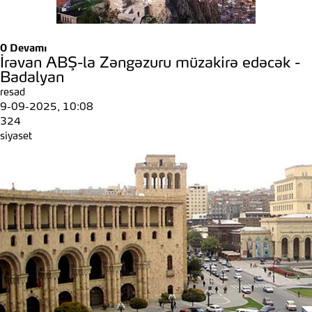
0
Devamı
İrəvan ABŞ-la Zəngəzuru müzakirə edəcək -
Badalyan
resad
9-09-2025, 10:08
324
siyaset