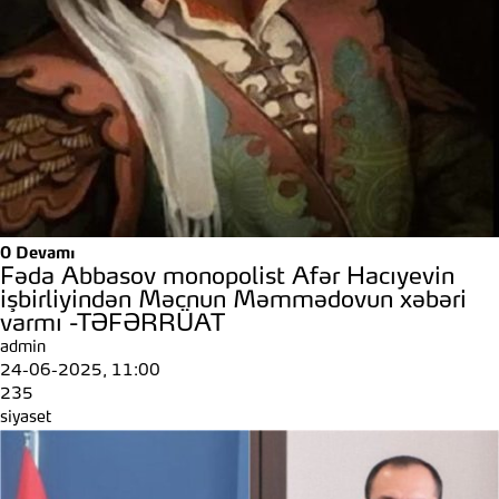
0
Devamı
Fəda Abbasov monopolist Afər Hacıyevin
işbirliyindən Məcnun Məmmədovun xəbəri
varmı -TƏFƏRRÜAT
admin
24-06-2025, 11:00
235
siyaset