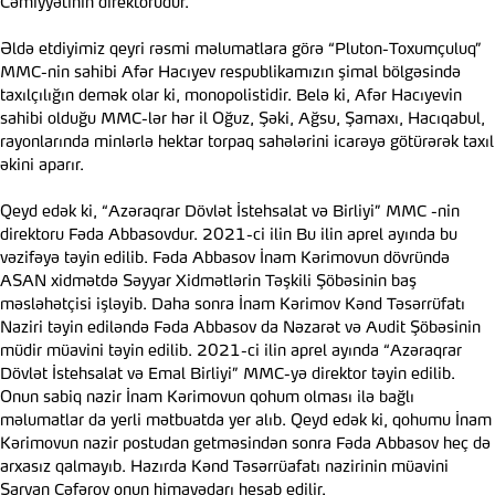
Cəmiyyətinin direktorudur.
Əldə etdiyimiz qeyri rəsmi məlumatlara görə “Pluton-Toxumçuluq”
MMC-nin sahibi Afər Hacıyev respublikamızın şimal bölgəsində
taxılçılığın demək olar ki, monopolistidir. Belə ki, Afər Hacıyevin
sahibi olduğu MMC-lər hər il Oğuz, Şəki, Ağsu, Şamaxı, Hacıqabul,
rayonlarında minlərlə hektar torpaq sahələrini icarəyə götürərək taxıl
əkini aparır.
Qeyd edək ki, “Azəraqrar Dövlət İstehsalat və Birliyi” MMC -nin
direktoru Fəda Abbasovdur. 2021-ci ilin Bu ilin aprel ayında bu
vəzifəyə təyin edilib. Fəda Abbasov İnam Kərimovun dövründə
ASAN xidmətdə Səyyar Xidmətlərin Təşkili Şöbəsinin baş
məsləhətçisi işləyib. Daha sonra İnam Kərimov Kənd Təsərrüfatı
Naziri təyin ediləndə Fəda Abbasov da Nəzarət və Audit Şöbəsinin
müdir müavini təyin edilib. 2021-ci ilin aprel ayında “Azəraqrar
Dövlət İstehsalat və Emal Birliyi” MMC-yə direktor təyin edilib.
Onun sabiq nazir İnam Kərimovun qohum olması ilə bağlı
məlumatlar da yerli mətbuatda yer alıb. Qeyd edək ki, qohumu İnam
Kərimovun nazir postudan getməsindən sonra Fəda Abbasov heç də
arxasız qalmayıb. Hazırda Kənd Təsərrüafatı nazirinin müavini
Sarvan Cəfərov onun himayədarı hesab edilir.