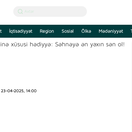
t
İqtisadiyyat
Region
Sosial
Ölkə
Mədəniyyət
inə xüsusi hədiyyə: Səhnəyə ən yaxın sən ol!
23-04-2025, 14:00