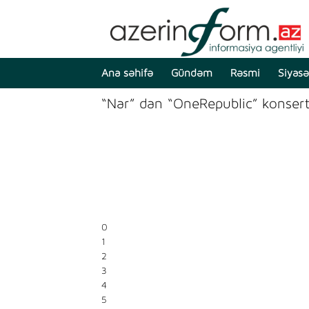
Ana səhifə
Gündəm
Rəsmi
Siyasə
“Nar” dan “OneRepublic” konsert
0
1
2
3
4
5