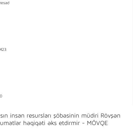
resad
423
0
n insan resursları şöbəsinin müdiri Rövşən
lumatlar həqiqəti əks etdirmir - MÖVQE