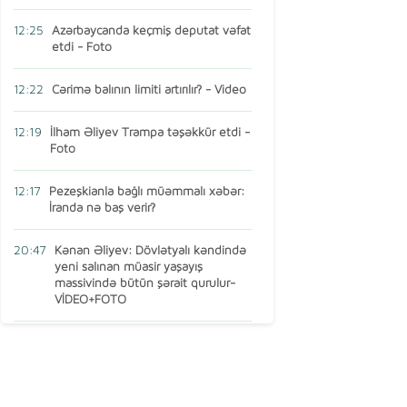
12:25
Azərbaycanda keçmiş deputat vəfat
etdi - Foto
12:22
Cərimə balının limiti artırılır? - Video
12:19
İlham Əliyev Trampa təşəkkür etdi -
Foto
12:17
Pezeşkianla bağlı müəmmalı xəbər:
İranda nə baş verir?
20:47
Kənan Əliyev: Dövlətyalı kəndində
yeni salınan müasir yaşayış
massivində bütün şərait qurulur-
VİDEO+FOTO
15:16
AMEA-nın vəzifəli şəxsi Türkiyədə
öldü
13:14
Ermənistan MDB-dən çıxır? – Baş