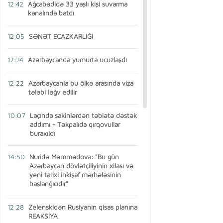
12:42
Ağcabədidə 33 yaşlı kişi suvarma
kanalında batdı
12:05
SƏNƏT ECAZKARLIĞI
12:24
Azərbaycanda yumurta ucuzlaşdı
12:22
Azərbaycanla bu ölkə arasında viza
tələbi ləğv edilir
10:07
Laçında sakinlərdən təbiətə dəstək
addımı - Təkpalıda qırqovullar
buraxıldı
14:50
Nuridə Məmmədova: "Bu gün
Azərbaycan dövlətçiliyinin xilası və
yeni tarixi inkişaf mərhələsinin
başlanğıcıdır"
12:28
Zelenskidən Rusiyanın qisas planına
REAKSİYA