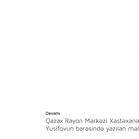
Devamı
Qazax Rayon Mərkəzi Xəstəxanası
Yusifovun barəsində yazılan mə