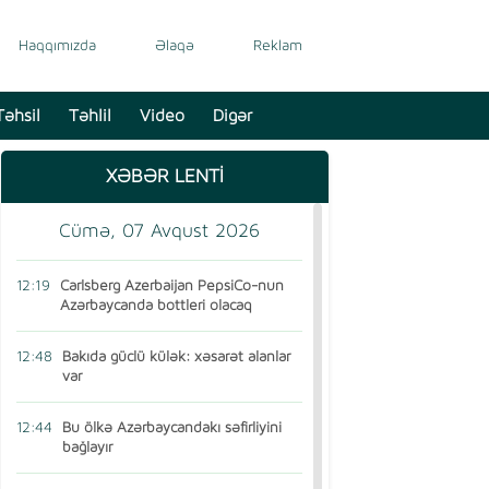
Haqqımızda
Əlaqə
Reklam
Təhsil
Təhlil
Video
Digər
XƏBƏR LENTİ
Cümə, 07 Avqust 2026
12:19
Carlsberg Azerbaijan PepsiCo-nun
Azərbaycanda bottleri olacaq
12:48
Bakıda güclü külək: xəsarət alanlar
var
12:44
Bu ölkə Azərbaycandakı səfirliyini
bağlayır