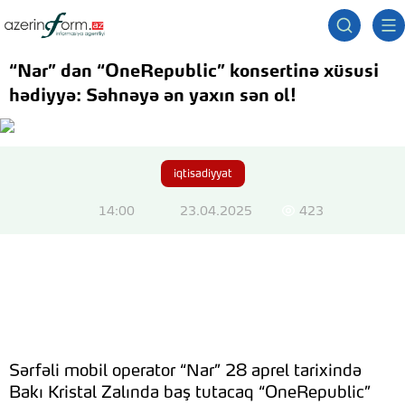
“Nar” dan “OneRepublic” konsertinə xüsusi
hədiyyə: Səhnəyə ən yaxın sən ol!
iqtisadiyyat
14:00
23.04.2025
423
Sərfəli mobil operator “Nar” 28 aprel tarixində
Bakı Kristal Zalında baş tutacaq “OneRepublic”