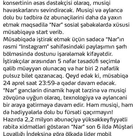
konsertinin əsas dəstəkçisi olaraq, musiqi
həvəskarlarını sevindirəcək. Musiqi və əyləncə
dolu bu tədbirə öz abunəçilərini daha da yaxın
etmək məqsədilə “Nar” sosial şəbəkələrdə xüsusi
müsabiqəyə start verib.
Müsabiqədə iştirak etmək üçün sadəcə “Nar”ın
rəsmi “Instagram” səhifəsindəki paylaşımın şərh
bölməsində dostunu işarələmək kifayətdir.
İştirakçılar arasından 5 nəfər təsadüfi seçimlə
qalib müəyyən olunacaq və hər biri 2 nəfərlik
pulsuz bilet qazanacaq. Qeyd edək ki, müsabiqə
24 aprel saat 23:59-a qədər davam edəcək.
“Nar” gənclərin dinamik həyat tərzinə və musiqi
zövqünə uyğun olaraq, texnologiya və əyləncəni
bir araya gətirməyə davam edir. Həm musiqi, həm
də hədiyyələrlə dolu bu fürsəti qaçırmayın!
Hazırda 2,2 milyon abunəçiyə yüksəkkeyfiyyətli
rabitə xidmətləri göstərən “Nar” son 6 ildə Müştəri
Loyallığı İndeksinə görə ölkədə lider mobil