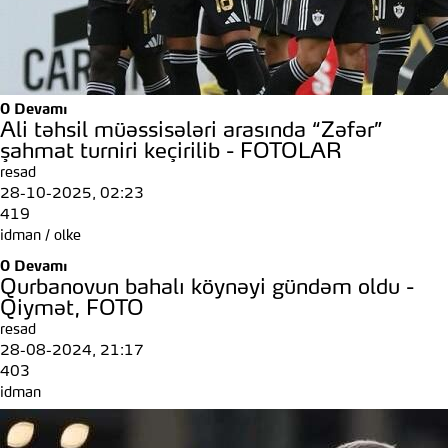
0
Devamı
Ali təhsil müəssisələri arasında “Zəfər”
şahmat turniri keçirilib - FOTOLAR
resad
28-10-2025, 02:23
419
idman
/
olke
0
Devamı
Qurbanovun bahalı köynəyi gündəm oldu -
Qiymət, FOTO
resad
28-08-2024, 21:17
403
idman