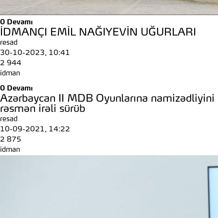
0
Devamı
İDMANÇI EMİL NAĞIYEVİN UĞURLARI
resad
30-10-2023, 10:41
2 944
idman
0
Devamı
Azərbaycan II MDB Oyunlarına namizədliyini
rəsmən irəli sürüb
resad
10-09-2021, 14:22
2 875
idman