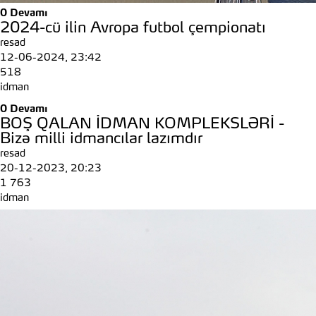
0
Devamı
2024-cü ilin Avropa futbol çempionatı
resad
12-06-2024, 23:42
518
idman
0
Devamı
BOŞ QALAN İDMAN KOMPLEKSLƏRİ -
Bizə milli idmancılar lazımdır
resad
20-12-2023, 20:23
1 763
idman