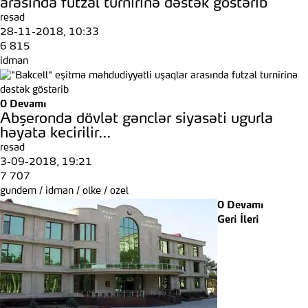
arasında futzal turnirinə dəstək göstərib
resad
28-11-2018, 10:33
6 815
idman
0
Devamı
Abşeronda dövlət gənclər siyasəti ugurla
həyata kecirilir...
resad
3-09-2018, 19:21
7 707
gundem
/
idman
/
olke
/
ozel
0
Devamı
Geri
İleri