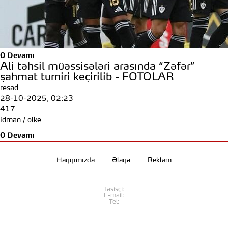
0
Devamı
Ali təhsil müəssisələri arasında “Zəfər”
şahmat turniri keçirilib - FOTOLAR
resad
28-10-2025, 02:23
417
idman
/
olke
0
Devamı
Haqqımızda
Əlaqə
Reklam
Təsisçi:
E-mail:
Tel: