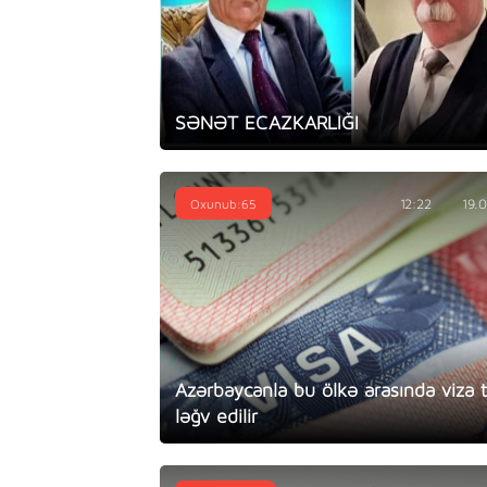
SƏNƏT ECAZKARLIĞI
Oxunub:65
12:22
19.
Azərbaycanla bu ölkə arasında viza t
ləğv edilir