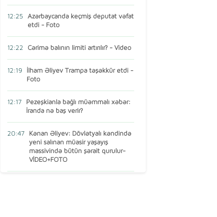
12:25
Azərbaycanda keçmiş deputat vəfat
etdi - Foto
12:22
Cərimə balının limiti artırılır? - Video
12:19
İlham Əliyev Trampa təşəkkür etdi -
Foto
12:17
Pezeşkianla bağlı müəmmalı xəbər:
İranda nə baş verir?
20:47
Kənan Əliyev: Dövlətyalı kəndində
yeni salınan müasir yaşayış
massivində bütün şərait qurulur-
VİDEO+FOTO
15:16
AMEA-nın vəzifəli şəxsi Türkiyədə
öldü
13:14
Ermənistan MDB-dən çıxır? – Baş