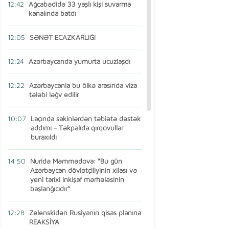
12:42
Ağcabədidə 33 yaşlı kişi suvarma
kanalında batdı
12:05
SƏNƏT ECAZKARLIĞI
12:24
Azərbaycanda yumurta ucuzlaşdı
12:22
Azərbaycanla bu ölkə arasında viza
tələbi ləğv edilir
10:07
Laçında sakinlərdən təbiətə dəstək
addımı - Təkpalıda qırqovullar
buraxıldı
14:50
Nuridə Məmmədova: "Bu gün
Azərbaycan dövlətçiliyinin xilası və
yeni tarixi inkişaf mərhələsinin
başlanğıcıdır"
12:28
Zelenskidən Rusiyanın qisas planına
REAKSİYA