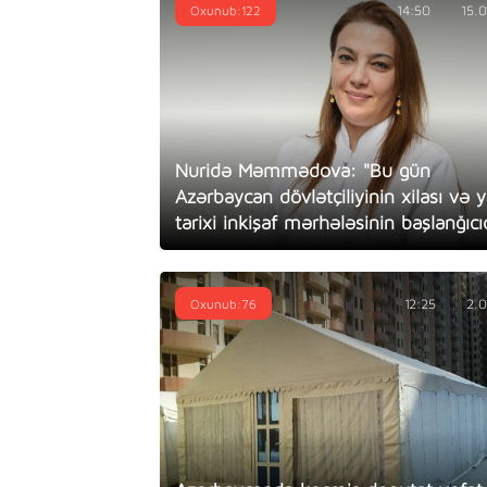
Oxunub:122
14:50
15.
Nuridə Məmmədova: "Bu gün
Azərbaycan dövlətçiliyinin xilası və 
tarixi inkişaf mərhələsinin başlanğıcıd
Oxunub:76
12:25
2.