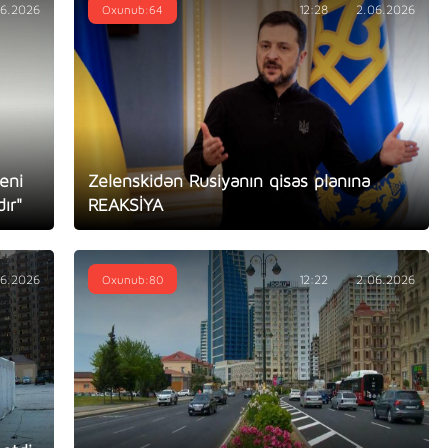
06.2026
Oxunub:64
12:28
2.06.2026
yeni
Zelenskidən Rusiyanın qisas planına
ır"
REAKSİYA
06.2026
Oxunub:80
12:22
2.06.2026