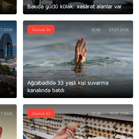
Bakıda güclü külək: xəsarət alanlar var
07.2026
Oxunub:34
12:42
27.07.2026
Ağcabədidə 33 yaşlı kişi suvarma
kanalında batdı
07.2026
Oxunub:63
12:24
19.06.2026