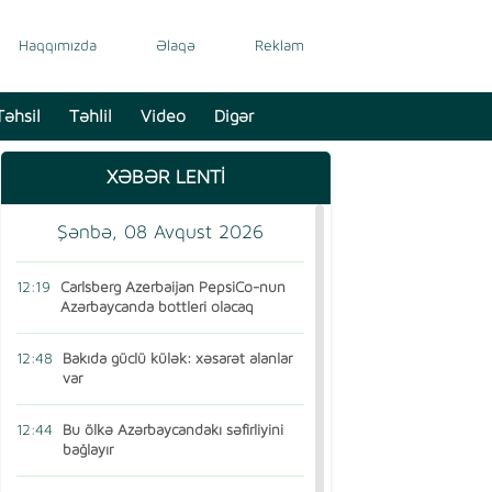
Haqqımızda
Əlaqə
Reklam
Təhsil
Təhlil
Video
Digər
XƏBƏR LENTİ
Şənbə, 08 Avqust 2026
12:19
Carlsberg Azerbaijan PepsiCo-nun
Azərbaycanda bottleri olacaq
12:48
Bakıda güclü külək: xəsarət alanlar
var
12:44
Bu ölkə Azərbaycandakı səfirliyini
bağlayır