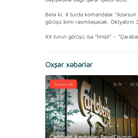
dəyişikliklə bağlı qərar qəbul edib.
Belə ki, X turda komandalar “Azərsun
görüşü kimi rəsmiləşəcək. Oktyabrın 
XX turun görüşü isə “İmişli” – “Qaraba
Oxşar xəbərlər
Oxunub:48
12:19
30.
Carlsberg Azerbaijan PepsiCo-nun