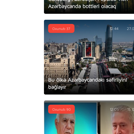
Azərbaycanda bottleri olacaq
Oxunub:37
12:44
27.
Bu ölkə Azərbaycandakı səfirliyini
bağlayır
Oxunub:90
12:05
15.