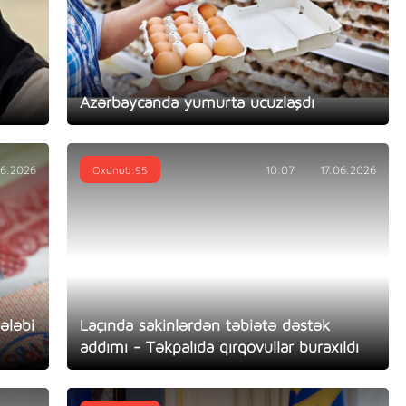
Azərbaycanda yumurta ucuzlaşdı
06.2026
Oxunub:95
10:07
17.06.2026
ələbi
Laçında sakinlərdən təbiətə dəstək
addımı - Təkpalıda qırqovullar buraxıldı