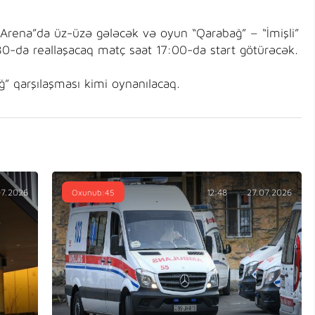
 Arena”da üz-üzə gələcək və oyun “Qarabağ” – “İmişli”
30-da reallaşacaq matç saat 17:00-da start götürəcək.
ğ” qarşılaşması kimi oynanılacaq.
07.2026
Oxunub:45
12:48
27.07.2026