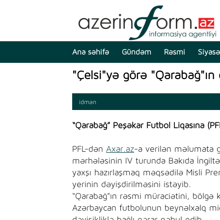
Ana səhifə
Gündəm
Rəsmi
Siyasə
"Çelsi"yə görə "Qarabağ"ın 
idman
“Qarabağ” Peşəkar Futbol Liqasına (PF
PFL-dən
Axar.az
-a verilən məlumata 
mərhələsinin IV turunda Bakıda İngiltə
yaxşı hazırlaşmaq məqsədilə Misli Pre
yerinin dəyişdirilməsini istəyib.
“Qarabağ”ın rəsmi müraciətini, bölgə k
Azərbaycan futbolunun beynəlxalq miq