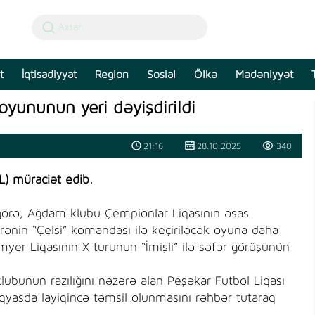
t
İqtisadiyyat
Region
Sosial
Ölkə
Mədəniyyət
oyununun yeri dəyişdirildi
21:16
28.10.2025
340
L) müraciət edib.
görə, Ağdam klubu Çempionlar Liqasının əsas
rənin “Çelsi” komandası ilə keçiriləcək oyuna daha
myer Liqasının X turunun “İmişli” ilə səfər görüşünün
lubunun razılığını nəzərə alan Peşəkar Futbol Liqası
yasda layiqincə təmsil olunmasını rəhbər tutaraq