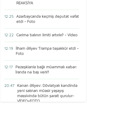
REAKSİYA
12:25
Azərbaycanda keçmiş deputat vəfat
etdi - Foto
12:22
Cərimə balının limiti artırılır? - Video
12:19
İlham Əliyev Trampa təşəkkür etdi -
Foto
12:17
Pezeşkianla bağlı müəmmalı xəbər:
İranda nə baş verir?
20:47
Kənan Əliyev: Dövlətyalı kəndində
yeni salınan müasir yaşayış
massivində bütün şərait qurulur-
VİDEO+FOTO
15:16
AMEA-nın vəzifəli şəxsi Türkiyədə
öldü