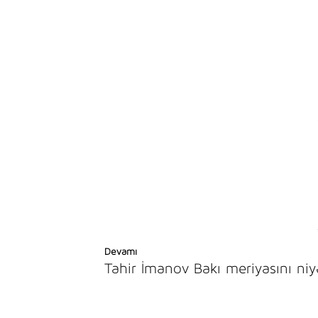
Devamı
Tahir İmanov Bakı meriyasını n