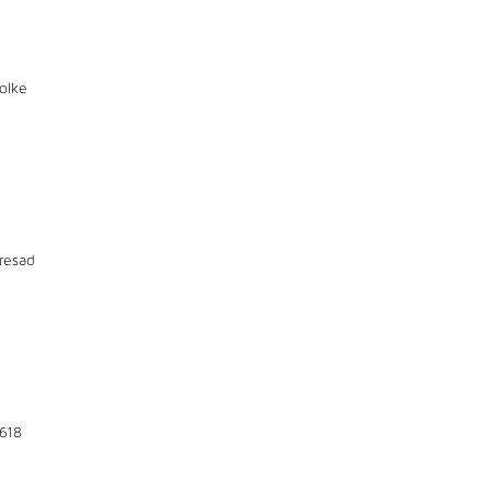
olke
resad
618