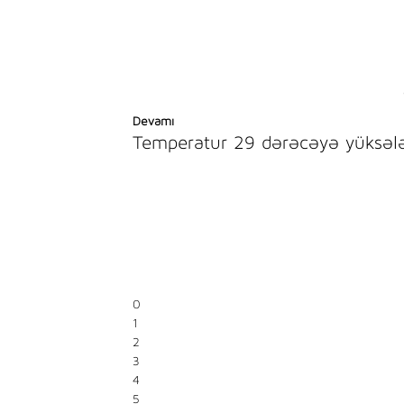
Devamı
Temperatur 29 dərəcəyə yüksəl
0
1
2
3
4
5