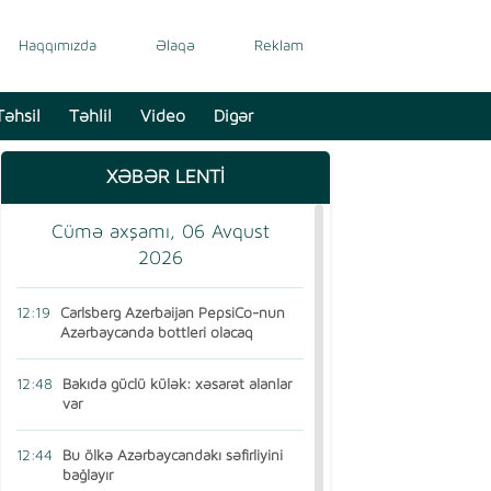
Haqqımızda
Əlaqə
Reklam
Təhsil
Təhlil
Video
Digər
XƏBƏR LENTİ
Cümə axşamı, 06 Avqust
2026
12:19
Carlsberg Azerbaijan PepsiCo-nun
Azərbaycanda bottleri olacaq
12:48
Bakıda güclü külək: xəsarət alanlar
var
12:44
Bu ölkə Azərbaycandakı səfirliyini
bağlayır