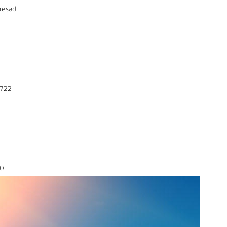
resad
722
0