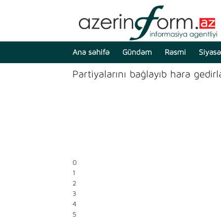
Ana səhifə
Gündəm
Rəsmi
Siyasə
Partiyalarını bağlayıb hara gedi
0
1
2
3
4
5