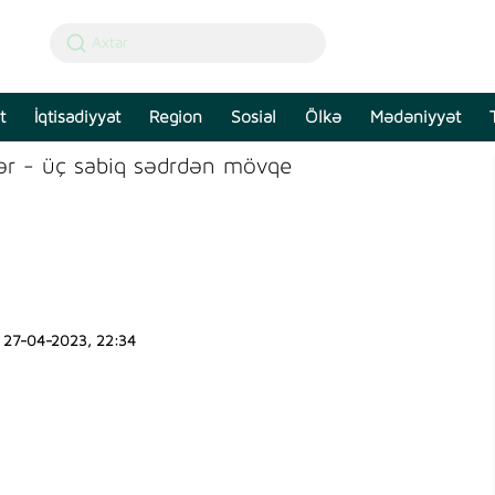
t
İqtisadiyyat
Region
Sosial
Ölkə
Mədəniyyət
rlər - üç sabiq sədrdən mövqe
27-04-2023, 22:34