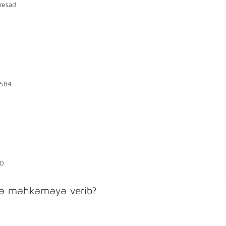
resad
584
0
iyə məhkəməyə verib?