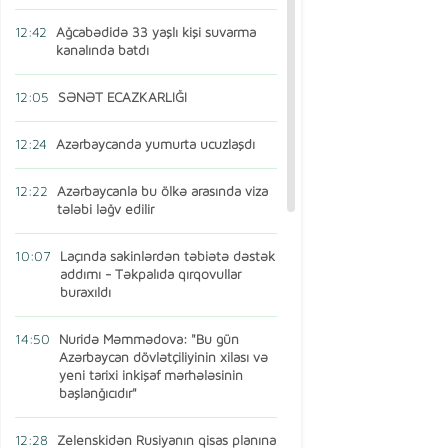
12:42
Ağcabədidə 33 yaşlı kişi suvarma
kanalında batdı
12:05
SƏNƏT ECAZKARLIĞI
12:24
Azərbaycanda yumurta ucuzlaşdı
12:22
Azərbaycanla bu ölkə arasında viza
tələbi ləğv edilir
10:07
Laçında sakinlərdən təbiətə dəstək
addımı - Təkpalıda qırqovullar
buraxıldı
14:50
Nuridə Məmmədova: "Bu gün
Azərbaycan dövlətçiliyinin xilası və
yeni tarixi inkişaf mərhələsinin
başlanğıcıdır"
12:28
Zelenskidən Rusiyanın qisas planına