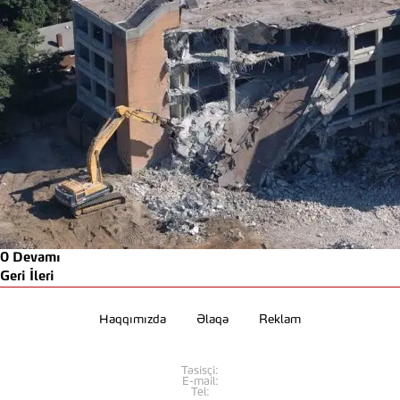
0
Devamı
Geri
İleri
Haqqımızda
Əlaqə
Reklam
Təsisçi:
E-mail:
Tel: