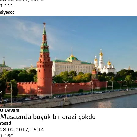
1 111
siyaset
0
Devamı
Masazırda böyük bir ərazi çökdü
resad
28-02-2017, 15:14
1 160