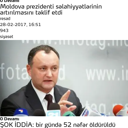
0
Devamı
Moldova prezidenti səlahiyyətlərinin
artırılmasını təklif etdi
resad
28-02-2017, 16:51
943
siyaset
0
Devamı
ŞOK İDDİA: bir gündə 52 nəfər öldürüldü