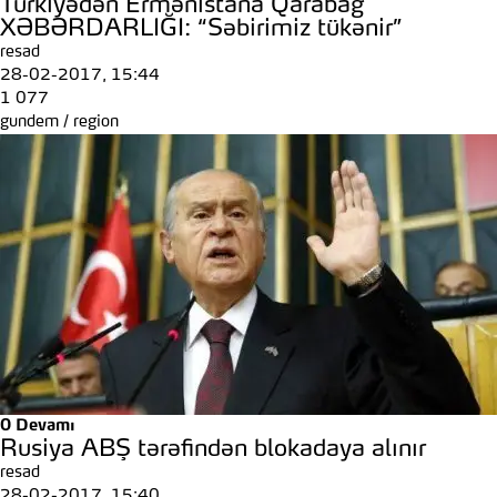
Türkiyədən Ermənistana Qarabağ
XƏBƏRDARLIĞI: “Səbirimiz tükənir”
resad
28-02-2017, 15:44
1 077
gundem
/
region
0
Devamı
Rusiya ABŞ tərəfindən blokadaya alınır
resad
28-02-2017, 15:40