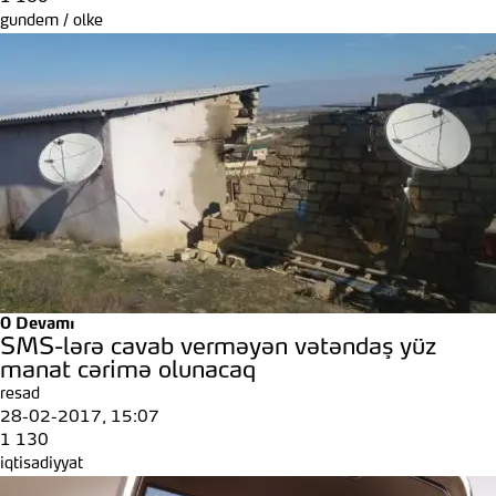
gundem
/
olke
0
Devamı
SMS-lərə cavab verməyən vətəndaş yüz
manat cərimə olunacaq
resad
28-02-2017, 15:07
1 130
iqtisadiyyat