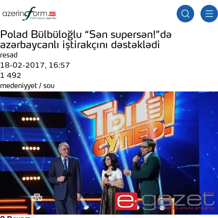
Polad Bülbüloğlu “Sən supersən!”də
azərbaycanlı iştirakçını dəstəklədi
resad
18-02-2017, 16:57
1 492
medeniyyet
/
sou