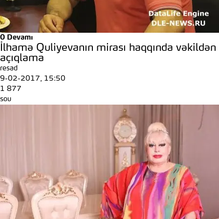
0
Devamı
İlhamə Quliyevanın mirası haqqında vəkildən
açıqlama
resad
9-02-2017, 15:50
1 877
sou