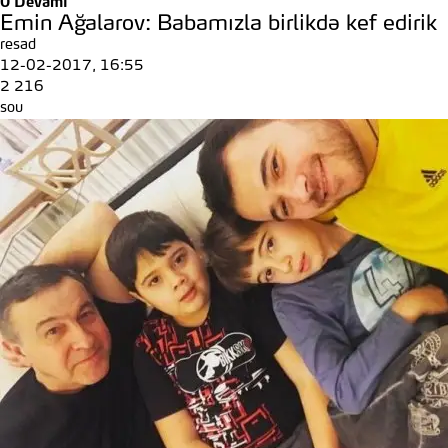
0
Devamı
Emin Ağalarov: Babamızla birlikdə kef edirik
resad
12-02-2017, 16:55
2 216
sou