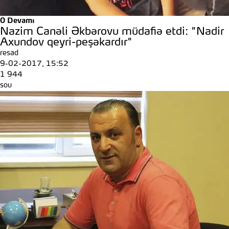
0
Devamı
Nazim Canəli Əkbərovu müdafiə etdi: "Nadir
Axundov qeyri-peşəkardır"
resad
9-02-2017, 15:52
1 944
sou