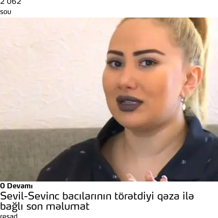
2 062
sou
0
Devamı
Sevil-Sevinc bacılarının törətdiyi qəza ilə
bağlı son məlumat
resad