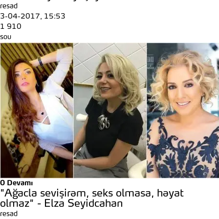
resad
3-04-2017, 15:53
1 910
sou
0
Devamı
"Ağacla sevişirəm, seks olmasa, həyat
olmaz" - Elza Seyidcahan
resad