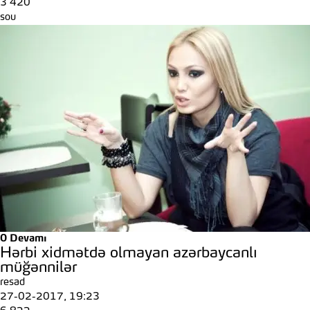
3 420
sou
0
Devamı
Hərbi xidmətdə olmayan azərbaycanlı
müğənnilər
resad
27-02-2017, 19:23