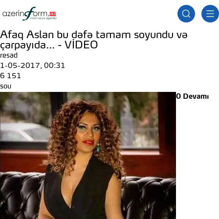
Afaq Aslan bu dəfə tamam soyundu və
çarpayıda... - VİDEO
resad
1-05-2017, 00:31
6 151
sou
0
Devamı