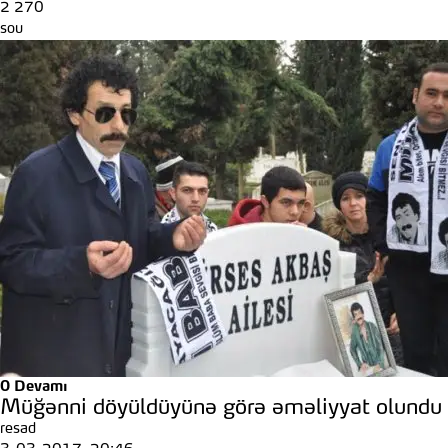
2 270
sou
0
Devamı
Müğənni döyüldüyünə görə əməliyyat olundu
resad