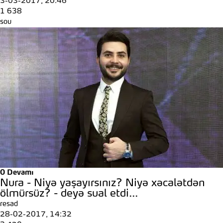
3-03-2017, 20:46
1 638
sou
0
Devamı
Nura - Niyə yaşayırsınız? Niyə xəcalətdən
ölmürsüz? - deyə sual etdi...
resad
28-02-2017, 14:32