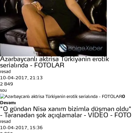
Azərbaycanlı aktrisa Türkiyənin erotik
serialında - FOTOLAR
resad
10-04-2017, 21:13
2 849
sou
0
Devamı
"O gündən Nisə xanım bizimlə düşmən oldu"
- Təranədən şok açıqlamalar - VİDEO - FOTO
resad
10-04-2017, 15:36