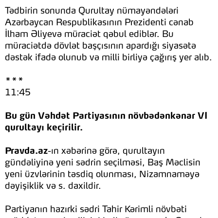
Tədbirin sonunda Qurultay nümayəndələri
Azərbaycan Respublikasının Prezidenti cənab
İlham Əliyevə müraciət qəbul ediblər. Bu
müraciətdə dövlət başçısının apardığı siyasətə
dəstək ifadə olunub və milli birliyə çağırış yer alıb.
***
11:45
Bu gün Vəhdət Partiyasının növbədənkənar VI
qurultayı keçirilir.
Pravda.az
-ın xəbərinə görə, qurultayın
gündəliyinə yeni sədrin seçilməsi, Baş Məclisin
yeni üzvlərinin təsdiq olunması, Nizamnaməyə
dəyişiklik və s. daxildir.
Partiyanın hazırki sədri Tahir Kərimli növbəti