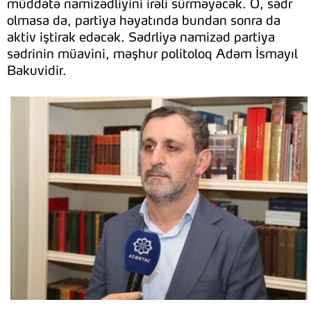
müddətə namizədliyini irəli sürməyəcək. O, sədr
olmasa da, partiya həyatında bundan sonra da
aktiv iştirak edəcək. Sədrliyə namizəd partiya
sədrinin müavini, məşhur politoloq Adəm İsmayıl
Bakuvidir.