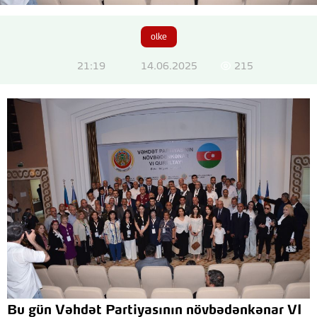
olke
21:19
14.06.2025
215
Bu gün Vəhdət Partiyasının növbədənkənar VI