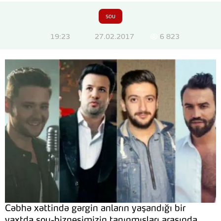
sou
19:23
27.02.2017
6 823
Cəbhə xəttində gərgin anların yaşandığı bir
vaxtda şou-biznesimizin tanınmışları arasında