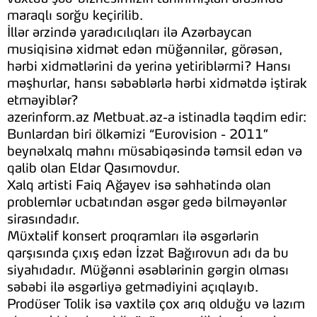
maraqlı sorğu keçirilib.
İllər ərzində yaradıcılıqları ilə Azərbaycan
musiqisinə xidmət edən müğənnilər, görəsən,
hərbi xidmətlərini də yerinə yetiriblərmi? Hansı
məşhurlar, hansı səbəblərlə hərbi xidmətdə iştirak
etməyiblər?
azerinform.az Metbuat.az-a istinadla təqdim edir:
Bunlardan biri ölkəmizi “Eurovision - 2011”
beynəlxalq mahnı müsabiqəsində təmsil edən və
qalib olan Eldar Qasımovdur.
Xalq artisti Faiq Ağayev isə səhhətində olan
problemlər ucbatından əsgər gedə bilməyənlər
sirasındadır.
Müxtəlif konsert proqramları ilə əsgərlərin
qarşısında çıxış edən İzzət Bağırovun adı da bu
siyahıdadır. Müğənni əsəblərinin gərgin olması
səbəbi ilə əsgərliyə getmədiyini açıqlayıb.
Prodüser Tolik isə vaxtilə çox arıq olduğu və lazım