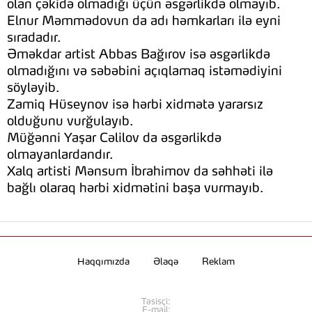
olan çəkidə olmadığı üçün əsgərlikdə olmayıb.
Elnur Məmmədovun da adı həmkarları ilə eyni
sıradadır.
Əməkdar artist Abbas Bağırov isə əsgərlikdə
olmadığını və səbəbini açıqlamaq istəmədiyini
söyləyib.
Zamiq Hüseynov isə hərbi xidmətə yararsız
olduğunu vurğulayıb.
Müğənni Yaşar Cəlilov da əsgərlikdə
olmayanlardandır.
Xalq artisti Mənsum İbrahimov da səhhəti ilə
bağlı olaraq hərbi xidmətini başa vurmayıb.
Haqqımızda
Əlaqə
Reklam
Təsisçi:
E-mail: