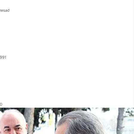
resad
991
0