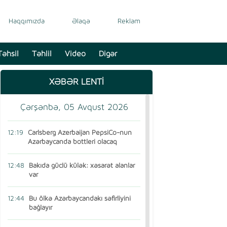
Haqqımızda
Əlaqə
Reklam
Təhsil
Təhlil
Video
Digər
XƏBƏR LENTİ
Çərşənbə, 05 Avqust 2026
12:19
Carlsberg Azerbaijan PepsiCo-nun
Azərbaycanda bottleri olacaq
12:48
Bakıda güclü külək: xəsarət alanlar
var
12:44
Bu ölkə Azərbaycandakı səfirliyini
bağlayır