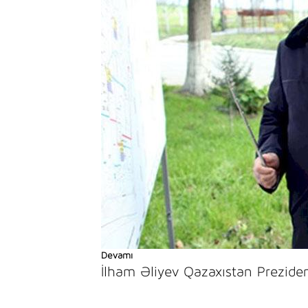
Devamı
İlham Əliyev Qazaxıstan Prezide