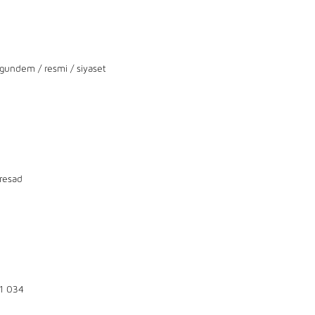
gundem
/
resmi
/
siyaset
resad
1 034