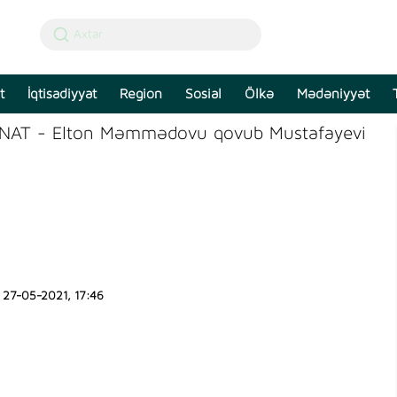
t
İqtisadiyyat
Region
Sosial
Ölkə
Mədəniyyət
NAT - Elton Məmmədovu qovub Mustafayevi
27-05-2021, 17:46