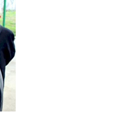
katibdən vacib açıqlama
11:12
Dərslər həftədə 2 gün evdən keçirilə
bilər – İnqilabi dəyişikliyin anonsu
verildi
11:08
Burak Dəniz saxlanıldı
10:57
Sabir Rüstəmxanlı “Turan bilgəsi”
mükafatına layiq görüldü
10:54
Putin buna ümid edirdi, lakin İran
müharibəsi... - Timoçko
10:51
Bu, ABŞ-ın tək qaldığı ilk
müharibədir
18:00
İranda hərbi çevriliş?!
14:19
Sabitlik və təhlükəsizlik olmadan