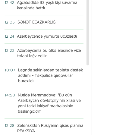
12:42
Ağcabədidə 33 yaşlı kişi suvarma
kanalında batdı
12:05
SƏNƏT ECAZKARLIĞI
12:24
Azərbaycanda yumurta ucuzlaşdı
12:22
Azərbaycanla bu ölkə arasında viza
tələbi ləğv edilir
10:07
Laçında sakinlərdən təbiətə dəstək
addımı - Təkpalıda qırqovullar
buraxıldı
14:50
Nuridə Məmmədova: "Bu gün
Azərbaycan dövlətçiliyinin xilası və
yeni tarixi inkişaf mərhələsinin
başlanğıcıdır"
12:28
Zelenskidən Rusiyanın qisas planına
REAKSİYA