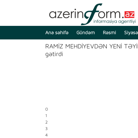
Ana səhifə
Gündəm
Rəsmi
Siyasə
RAMİZ MEHDİYEVDƏN YENİ TƏYİ
gətirdi
0
1
2
3
4