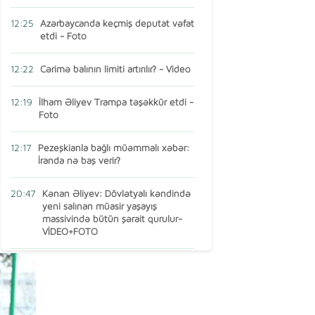
12:25
Azərbaycanda keçmiş deputat vəfat
etdi - Foto
12:22
Cərimə balının limiti artırılır? - Video
12:19
İlham Əliyev Trampa təşəkkür etdi -
Foto
12:17
Pezeşkianla bağlı müəmmalı xəbər:
İranda nə baş verir?
20:47
Kənan Əliyev: Dövlətyalı kəndində
yeni salınan müasir yaşayış
massivində bütün şərait qurulur-
VİDEO+FOTO
15:16
AMEA-nın vəzifəli şəxsi Türkiyədə
öldü
13:14
Ermənistan MDB-dən çıxır? – Baş