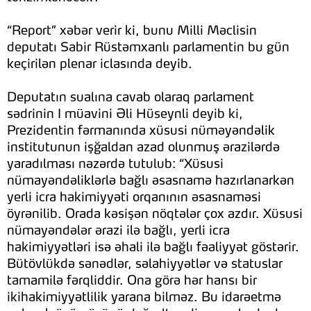
“Report” xəbər verir ki, bunu Milli Məclisin
deputatı Sabir Rüstəmxanlı parlamentin bu gün
keçirilən plenar iclasında deyib.
Deputatın sualına cavab olaraq parlament
sədrinin I müavini Əli Hüseynli deyib ki,
Prezidentin fərmanında xüsusi nüməyəndəlik
institutunun işğaldan azad olunmuş ərazilərdə
yaradılması nəzərdə tutulub: “Xüsusi
nümayəndəliklərlə bağlı əsasnamə hazırlanarkən
yerli icra hakimiyyəti orqanının əsasnaməsi
öyrənilib. Orada kəsişən nöqtələr çox azdır. Xüsusi
nümayəndələr ərazi ilə bağlı, yerli icra
hakimiyyətləri isə əhali ilə bağlı fəaliyyət göstərir.
Bütövlükdə sənədlər, səlahiyyətlər və statuslar
tamamilə fərqliddir. Ona görə hər hansı bir
ikihakimiyyətlilik yarana bilməz. Bu idarəetmə