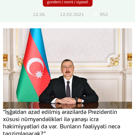
gundem / resmi / siyaset
12:26
12.02.2021
952
“İşğaldan azad edilmiş ərazilərdə Prezidentin
xüsusi nümyəndəlikləri ilə yanaşı icra
hakimiyyətləri də var. Bunların fəaliyyəti necə
tənzimlənəcək?”