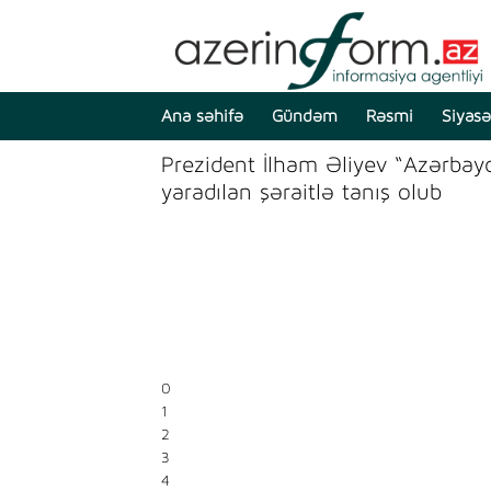
Ana səhifə
Gündəm
Rəsmi
Siyasə
Prezident İlham Əliyev “Azərbayc
yaradılan şəraitlə tanış olub
0
1
2
3
4