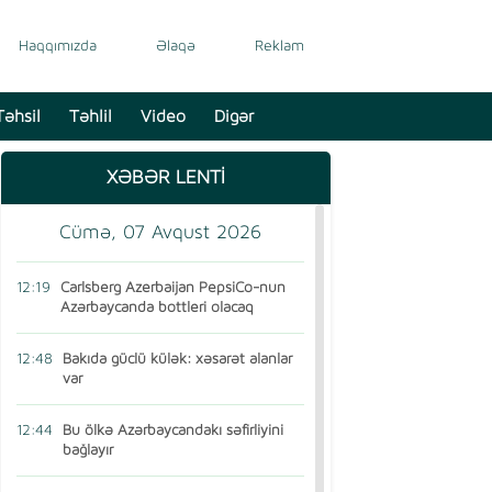
Haqqımızda
Əlaqə
Reklam
Təhsil
Təhlil
Video
Digər
XƏBƏR LENTİ
Cümə, 07 Avqust 2026
12:19
Carlsberg Azerbaijan PepsiCo-nun
Azərbaycanda bottleri olacaq
12:48
Bakıda güclü külək: xəsarət alanlar
var
12:44
Bu ölkə Azərbaycandakı səfirliyini
bağlayır