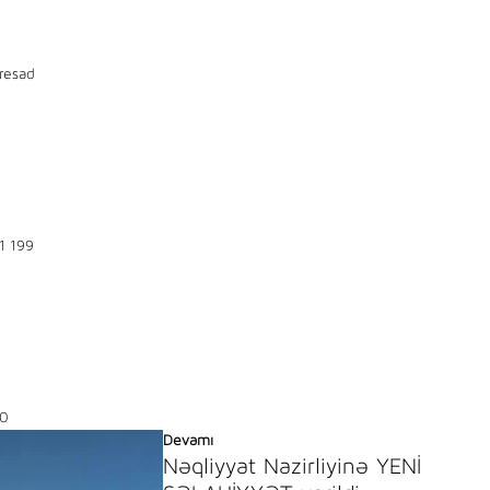
resad
1 199
0
Devamı
Nəqliyyat Nazirliyinə YENİ