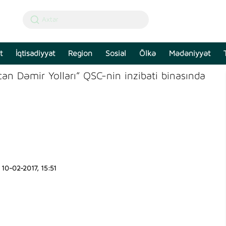
t
İqtisadiyyat
Region
Sosial
Ölkə
Mədəniyyət
an Dəmir Yolları” QSC-nin inzibati binasında
10-02-2017, 15:51