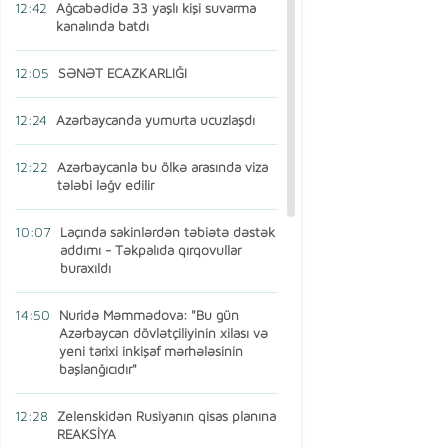
12:42
Ağcabədidə 33 yaşlı kişi suvarma
kanalında batdı
12:05
SƏNƏT ECAZKARLIĞI
12:24
Azərbaycanda yumurta ucuzlaşdı
12:22
Azərbaycanla bu ölkə arasında viza
tələbi ləğv edilir
10:07
Laçında sakinlərdən təbiətə dəstək
addımı - Təkpalıda qırqovullar
buraxıldı
14:50
Nuridə Məmmədova: "Bu gün
Azərbaycan dövlətçiliyinin xilası və
yeni tarixi inkişaf mərhələsinin
başlanğıcıdır"
12:28
Zelenskidən Rusiyanın qisas planına
REAKSİYA