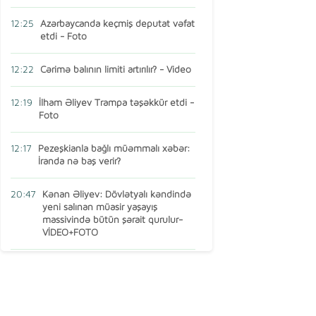
12:25
Azərbaycanda keçmiş deputat vəfat
etdi - Foto
12:22
Cərimə balının limiti artırılır? - Video
12:19
İlham Əliyev Trampa təşəkkür etdi -
Foto
12:17
Pezeşkianla bağlı müəmmalı xəbər:
İranda nə baş verir?
20:47
Kənan Əliyev: Dövlətyalı kəndində
yeni salınan müasir yaşayış
massivində bütün şərait qurulur-
VİDEO+FOTO
15:16
AMEA-nın vəzifəli şəxsi Türkiyədə
öldü
13:14
Ermənistan MDB-dən çıxır? – Baş