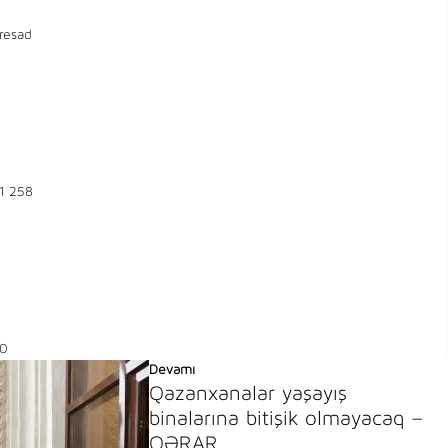
resad
1 258
0
Devamı
Qazanxanalar yaşayış
binalarına bitişik olmayacaq –
QƏRAR