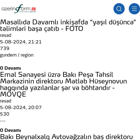
Masallıda Davamlı inkişafda “yaşıl düşüncə”
təlimləri başa çatıb - FOTO
resad
5-08-2024, 21:21
739
gundem
/
region
0
Devamı
Emal Sənayesi üzrə Bakı Peşə Təhsil
Mərkəzinin direktoru Mətləb Hüseynovun
haqqında yazılanlar şər və böhtandır -
MÖVQE
resad
5-08-2024, 20:07
530
---
0
Devamı
Bakı Beynəlxalq Avtovağzalın baş direktoru