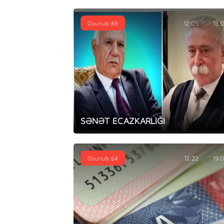
Oxunub:88
12:05
15.
SƏNƏT ECAZKARLIĞI
Oxunub:64
12:22
19.