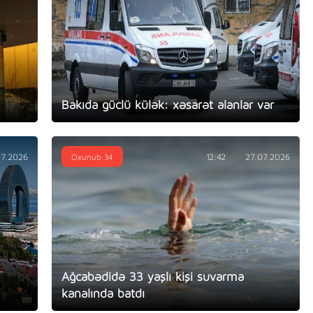
Bakıda güclü külək: xəsarət alanlar var
07.2026
Oxunub:34
12:42
27.07.2026
Ağcabədidə 33 yaşlı kişi suvarma
kanalında batdı