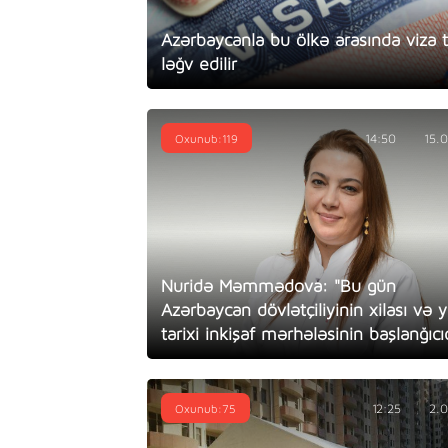
Azərbaycanla bu ölkə arasında viza t
ləğv edilir
Oxunub:119
14:50
15.
Nuridə Məmmədova: "Bu gün
Azərbaycan dövlətçiliyinin xilası və 
tarixi inkişaf mərhələsinin başlanğıcıd
Oxunub:75
12:25
2.