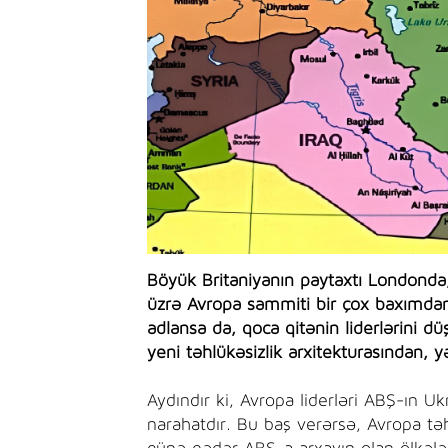
Böyük Britaniyanın paytaxtı Londond
üzrə Avropa sammiti bir çox baxımdan
adlansa da, qoca qitənin liderlərini 
yeni təhlükəsizlik arxitekturasından,
Aydındır ki, Avropa liderləri ABŞ-ın 
narahatdır. Bu baş verərsə, Avropa təh