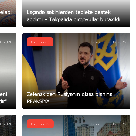
ələbi
Laçında sakinlərdən təbiətə dəstək
addımı - Təkpalıda qırqovullar buraxıldı
06.2026
Oxunub:63
12:28
2.06.2026
yeni
Zelenskidən Rusiyanın qisas planına
ır"
REAKSİYA
06.2026
Oxunub:79
12:22
2.06.2026