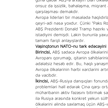
günə qədər ABŞ-a arxayın olan ölkələr 
onsuz da işsizlik, bahalaşma, miqrant 
qarşılaşması deməkdir.
Avropa liderləri bir məsələdə haqlıdır
qeyri-adi nəsə yoxdur. Çünki “Paks Ro
ABŞ Prezidenti Donald Tramp hazırkı v
istədiyini demişdi. Lakin bununla ya
tamam fərqli anlayışlardır.
Vaşinqtonun NATO-nu tərk edəcəyin
Birincisi,
ABŞ sadəcə Avropa ölkələrinin
Avropanı qorumağı, qitənin sahiblərinin
ədalətsiz hesab edir. Bu, haqlı yanaşma
Avropa ölkələrinin hərbi xərclərini art
də vacibdir.
İkincisi,
ABŞ-Rusiya danışıqları fonunda 
problemləri həll edərək Çinə qarşı or
müharibənin aktiv fazasını bitirmək 
ilə Rusiya arasında konkret yekun sü
ölkələrini əlində saxlamaq üçün ABŞ-ı