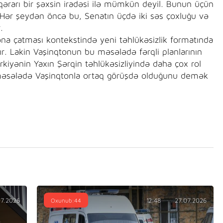
arı bir şəxsin iradəsi ilə mümkün deyil. Bunun üçün
. Hər şeydən öncə bu, Senatın üçdə iki səs çoxluğu və
.
a çatması kontekstində yeni təhlükəsizlik formatında
rır. Lakin Vaşinqtonun bu məsələdə fərqli planlarının
iyənin Yaxın Şərqin təhlükəsizliyində daha çox rol
 məsələdə Vaşinqtonla ortaq görüşdə olduğunu demək
07.2026
Oxunub:44
12:48
27.07.2026