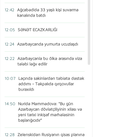
12:42
Ağcabədidə 33 yaşlı kişi suvarma
kanalında batdı
12:05
SƏNƏT ECAZKARLIĞI
12:24
Azərbaycanda yumurta ucuzlaşdı
12:22
Azərbaycanla bu ölkə arasında viza
tələbi ləğv edilir
10:07
Laçında sakinlərdən təbiətə dəstək
addımı - Təkpalıda qırqovullar
buraxıldı
14:50
Nuridə Məmmədova: "Bu gün
Azərbaycan dövlətçiliyinin xilası və
yeni tarixi inkişaf mərhələsinin
başlanğıcıdır"
12:28
Zelenskidən Rusiyanın qisas planına