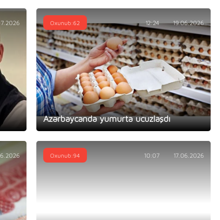
07.2026
Oxunub:62
12:24
19.06.2026
Azərbaycanda yumurta ucuzlaşdı
06.2026
Oxunub:94
10:07
17.06.2026