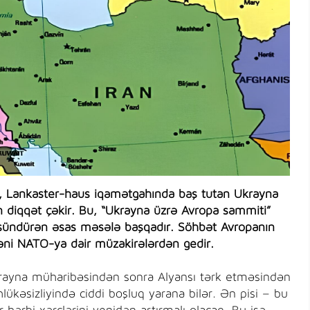
a, Lankaster-haus iqamətgahında baş tutan Ukrayna
 diqqət çəkir. Bu, “Ukrayna üzrə Avropa sammiti”
düşündürən əsas məsələ başqadır. Söhbət Avropanın
 yəni NATO-ya dair müzakirələrdən gedir.
Ukrayna müharibəsindən sonra Alyansı tərk etməsindən
lükəsizliyində ciddi boşluq yarana bilər. Ən pisi – bu