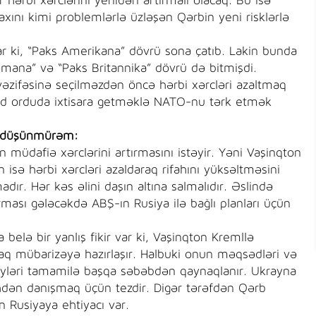
hərbi xərclərini yenidən artırmalı olacaq. Bu isə
axını kimi problemlərlə üzləşən Qərbin yeni risklərlə
lar ki, “Paks Amerikana” dövrü sona çatıb. Lakin bunda
mana” və “Paks Britannika” dövrü də bitmişdi.
əzifəsinə seçilməzdən öncə hərbi xərcləri azaltmaq
xud orduda ixtisara getməklə NATO-nu tərk etmək
i düşünmürəm:
 müdafiə xərclərini artırmasını istəyir. Yəni Vaşinqton
 isə hərbi xərcləri azaldaraq rifahını yüksəltməsini
dır. Hər kəs əlini daşın altına salmalıdır. Əslində
ırması gələcəkdə ABŞ-ın Rusiya ilə bağlı planları üçün
belə bir yanlış fikir var ki, Vaşinqton Kremllə
taq mübarizəyə hazırlaşır. Halbuki onun məqsədləri və
səyləri tamamilə başqa səbəbdən qaynaqlanır. Ukrayna
lhdən danışmaq üçün tezdir. Digər tərəfdən Qərb
n Rusiyaya ehtiyacı var.