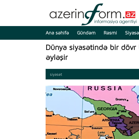
Ana səhifə
Gündəm
Rəsmi
Siyasə
Dünya siyasətində bir dövr 
əyləşir
siyaset