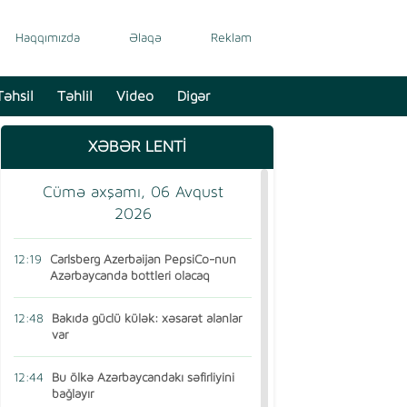
Haqqımızda
Əlaqə
Reklam
Təhsil
Təhlil
Video
Digər
XƏBƏR LENTİ
Cümə axşamı, 06 Avqust
2026
12:19
Carlsberg Azerbaijan PepsiCo-nun
Azərbaycanda bottleri olacaq
12:48
Bakıda güclü külək: xəsarət alanlar
var
12:44
Bu ölkə Azərbaycandakı səfirliyini
bağlayır