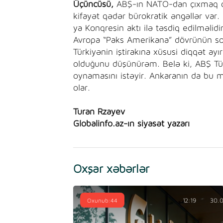
Üçüncüsü,
ABŞ-ın NATO-dan çıxmaq qər
kifayət qədər bürokratik əngəllər var
ya Konqresin aktı ilə təsdiq edilməlidir
Avropa “Paks Amerikana” dövrünün son
Türkiyənin iştirakına xüsusi diqqət ayı
olduğunu düşünürəm. Belə ki, ABŞ Türk
oynamasını istəyir. Ankaranın da bu
olar.
Turan Rzayev
Globalinfo.az-ın siyasət yazarı
Oxşar xəbərlər
Oxunub:44
12:19
30.