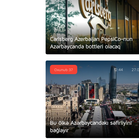
Carlsberg Azerbaijan PepsiCo-nun
Azərbaycanda bottleri olacaq
Oxunub:37
12:44
27.
Bu ölkə Azərbaycandakı səfirliyini
bağlayır