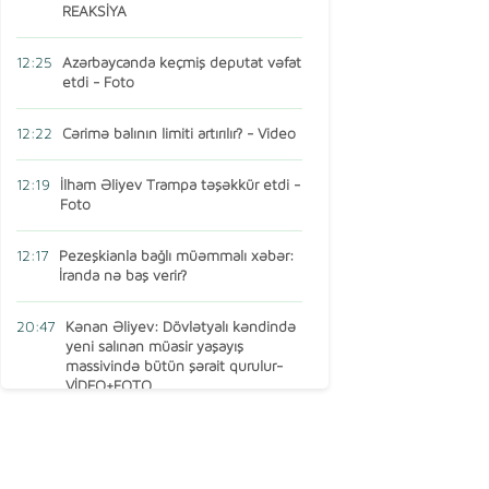
REAKSİYA
12:25
Azərbaycanda keçmiş deputat vəfat
etdi - Foto
12:22
Cərimə balının limiti artırılır? - Video
12:19
İlham Əliyev Trampa təşəkkür etdi -
Foto
12:17
Pezeşkianla bağlı müəmmalı xəbər:
İranda nə baş verir?
20:47
Kənan Əliyev: Dövlətyalı kəndində
yeni salınan müasir yaşayış
massivində bütün şərait qurulur-
VİDEO+FOTO
15:16
AMEA-nın vəzifəli şəxsi Türkiyədə
öldü