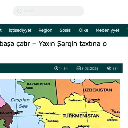
t
İqtisadiyyat
Region
Sosial
Ölkə
Mədəniyyət
başa çatır – Yaxın Şərqin taxtına o
14:54
3.03.2025
384