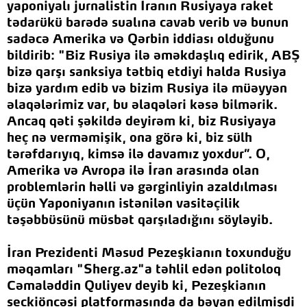
yaponiyalı jurnalistin İranın Rusiyaya raket
tədarükü barədə sualına cavab verib və bunun
sadəcə Amerika və Qərbin iddiası olduğunu
bildirib: "Biz Rusiya ilə əməkdaşlıq edirik, ABŞ
bizə qarşı sanksiya tətbiq etdiyi halda Rusiya
bizə yardım edib və bizim Rusiya ilə müəyyən
əlaqələrimiz var, bu əlaqələri kəsə bilmərik.
Ancaq qəti şəkildə deyirəm ki, biz Rusiyaya
heç nə verməmişik, ona görə ki, biz sülh
tərəfdarıyıq, kimsə ilə davamız yoxdur”. O,
Amerika və Avropa ilə İran arasında olan
problemlərin həlli və gərginliyin azaldılması
üçün Yaponiyanın istənilən vasitəçilik
təşəbbüsünü müsbət qarşıladığını söyləyib.
İran Prezidenti Məsud Pezeşkianın toxunduğu
məqamları "Sherg.az"a təhlil edən politoloq
Cəmaləddin Quliyev deyib ki, Pezeşkianın
seçkiöncəsi platformasında da bəyan edilmişdi