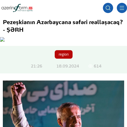
Pezeşkianın Azərbaycana səfəri reallaşacaq?
- ŞƏRH
region
21:26
18.09.2024
614