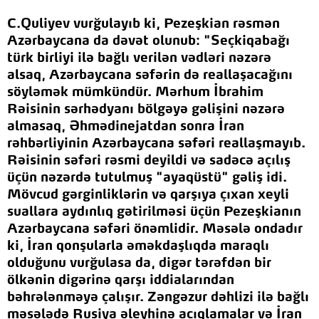
C.Quliyev vurğulayıb ki, Pezeşkian rəsmən
Azərbaycana da dəvət olunub: "Seçkiqabağı
türk birliyi ilə bağlı verilən vədləri nəzərə
alsaq, Azərbaycana səfərin də reallaşacağını
söyləmək mümkündür. Mərhum İbrahim
Rəisinin sərhədyanı bölgəyə gəlişini nəzərə
almasaq, Əhmədinejatdan sonra İran
rəhbərliyinin Azərbaycana səfəri reallaşmayıb.
Rəisinin səfəri rəsmi deyildi və sadəcə açılış
üçün nəzərdə tutulmuş "ayaqüstü" gəliş idi.
Mövcud gərginliklərin və qarşıya çıxan xeyli
suallara aydınlıq gətirilməsi üçün Pezeşkianın
Azərbaycana səfəri önəmlidir. Məsələ ondadır
ki, İran qonşularla əməkdaşlıqda maraqlı
olduğunu vurğulasa da, digər tərəfdən bir
ölkənin digərinə qarşı iddialarından
bəhrələnməyə çalışır. Zəngəzur dəhlizi ilə bağlı
məsələdə Rusiya əleyhinə açıqlamalar və İran