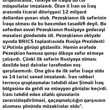
Əfqanıstanla, Türkiyə və İraqla bu cür
müqavilələr imzalanıb. Ötən il İran və İraq
arasında ticarət dövriyyəsi 12 milyard
dollardan yuxarı olub. Pezeşkianın ilk səfərinin
İraqa olması da bu baxımdan təsadüfi deyil. Bu
səfərdən əvvəl Pezeşkianın Rusiyaya gedəcəyi
məsələsi gündəmdə idi. Pezeşkianın oktyabr
ayında BRICS toplantısında Rusiya Prezidenti
V.Putinlə görüşü gözlənilir. Həmin ərəfədə
Pezeşkian hansısa qonşu ölkəyə səfər etməyə
çalışırdı. Çünki ilk səfərin Rusiyaya olması
daxildə bəzi dairələr tərəfindən xoş
qarşılanmırdı. Ona görə də ilk səfər İraqa oldu
və 14 tarixi sənəd imzalandı. İran rəhbəri
terrorçu qruplaşmalar təhdidi olan Şimali İraq
bölgəsinə də getdi və müəyyən görüşlər keçirdi.
İranı təhdid edən silahlı qüvvələrin
zərərsizləşdirilməsi, qaçaqmalçılığın qarşısının
alınması yönündə müzakirələr oldu".