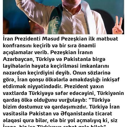
İran Prezidenti Məsud Pezeşkian ilk mətbuat
konfransını keçirib və bir sıra önəmli
açıqlamalar verib. Pezeşkian İranın
Azərbaycan, Türkiyə və Pakistanla birgə
layihələrin həyata keçirilməsi imkanlarını
nəzərdən keçirdiyini deyib. Onun sözlərinə
görə, İran qonşu ölkələrlə əməkdaşlığı inkişaf
etdirmək niyyətindədir. Prezident yaxın
vaxtlarda Türkiyəyə səfər edəcəyini, Türkiyənin
qardaş ölkə olduğunu vurğulayıb: "Türkiyə
bizim dostumuz və qardaşımızdır. Türkiyə İran
vasitəsilə Pakistan və Əfqanistanla ticarət
əlaqəsi qura bilər, elə bir yol açmalıyıq ki, siz