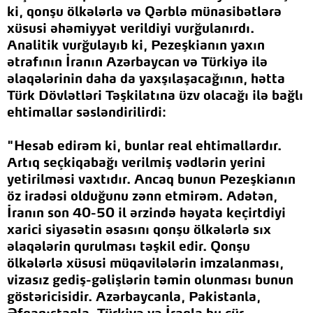
ki, qonşu ölkələrlə və Qərblə münasibətlərə
xüsusi əhəmiyyət verildiyi vurğulanırdı.
Analitik vurğulayıb ki, Pezeşkianın yaxın
ətrafının İranın Azərbaycan və Türkiyə ilə
əlaqələrinin daha da yaxşılaşacağının, hətta
Türk Dövlətləri Təşkilatına üzv olacağı ilə bağlı
ehtimallar səsləndirilirdi:
"Hesab edirəm ki, bunlar real ehtimallardır.
Artıq seçkiqabağı verilmiş vədlərin yerini
yetirilməsi vaxtıdır. Ancaq bunun Pezeşkianın
öz iradəsi olduğunu zənn etmirəm. Adətən,
İranın son 40-50 il ərzində həyata keçirtdiyi
xarici siyasətin əsasını qonşu ölkələrlə sıx
əlaqələrin qurulması təşkil edir. Qonşu
ölkələrlə xüsusi müqavilələrin imzalanması,
vizasız gediş-gəlişlərin təmin olunması bunun
göstəricisidir. Azərbaycanla, Pakistanla,