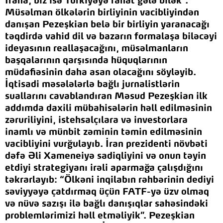
İrana, biz isə Türkiyəyə rahat gələ bilək".
Müsəlman ölkələrin birliyinin vacibliyindən
danışan Pezeşkian belə bir birliyin yaranacağı
təqdirdə vahid dil və bazarın formalaşa biləcəyi
ideyasının reallaşacağını, müsəlmanların
başqalarının qarşısında hüquqlarının
müdafiəsinin daha asan olacağını söyləyib.
İqtisadi məsələlərlə bağlı jurnalistlərin
suallarını cavablandıran Məsud Pezeşkian ilk
addımda daxili mübahisələrin həll edilməsinin
zəruriliyini, istehsalçılara və investorlara
inamlı və münbit zəminin təmin edilməsinin
vacibliyini vurğulayıb. İran prezidenti növbəti
dəfə Əli Xameneiyə sadiqliyini və onun təyin
etdiyi strategiyanı irəli aparmağa çalışdığını
təkrarlayıb: “Ölkəni inqilabın rəhbərinin dediyi
səviyyəyə çatdırmaq üçün FATF-yə üzv olmaq
və nüvə sazışı ilə bağlı danışıqlar sahəsindəki
problemlərimizi həll etməliyik”. Pezeşkian