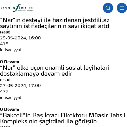
“Nar”ın dəstəyi ilə hazırlanan jestdili.az
saytının istifadəçilərinin sayı ikiqat artdı
resad
29-05-2024, 16:00
418
iqtisadiyyat
0
Devamı
“Nar” ölkə üçün önəmli sosial layihələri
dəstəkləməyə davam edir
resad
27-05-2024, 17:00
477
iqtisadiyyat
0
Devamı
“Bakcell”in Baş İcraçı Direktoru Müasir Təhsil
Kompleksinin şagirdləri ilə görüşüb