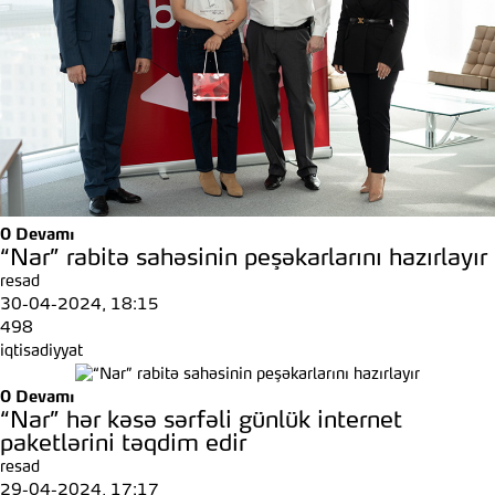
0
Devamı
“Nar” rabitə sahəsinin peşəkarlarını hazırlayır
resad
30-04-2024, 18:15
498
iqtisadiyyat
0
Devamı
“Nar” hər kəsə sərfəli günlük internet
paketlərini təqdim edir
resad
29-04-2024, 17:17