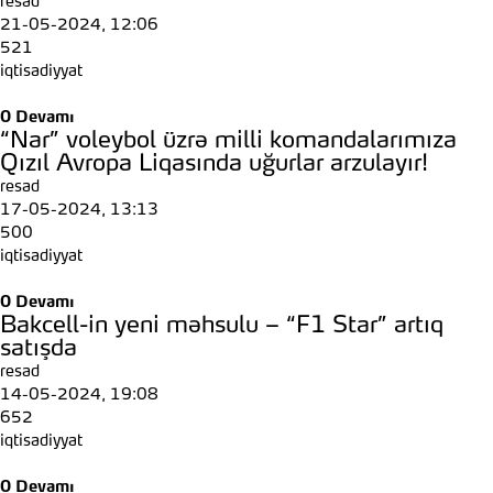
resad
21-05-2024, 12:06
521
iqtisadiyyat
0
Devamı
“Nar” voleybol üzrə milli komandalarımıza
Qızıl Avropa Liqasında uğurlar arzulayır!
resad
17-05-2024, 13:13
500
iqtisadiyyat
0
Devamı
Bakcell-in yeni məhsulu – “F1 Star” artıq
satışda
resad
14-05-2024, 19:08
652
iqtisadiyyat
0
Devamı