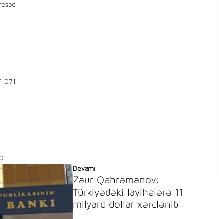
resad
1 071
0
Devamı
Zaur Qəhrəmanov:
Türkiyədəki layihələrə 11
milyard dollar xərclənib