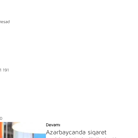
resad
1 191
0
Devamı
Azərbaycanda siqaret