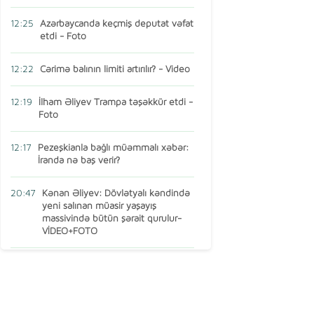
12:25
Azərbaycanda keçmiş deputat vəfat
etdi - Foto
12:22
Cərimə balının limiti artırılır? - Video
12:19
İlham Əliyev Trampa təşəkkür etdi -
Foto
12:17
Pezeşkianla bağlı müəmmalı xəbər:
İranda nə baş verir?
20:47
Kənan Əliyev: Dövlətyalı kəndində
yeni salınan müasir yaşayış
massivində bütün şərait qurulur-
VİDEO+FOTO
15:16
AMEA-nın vəzifəli şəxsi Türkiyədə
öldü
13:14
Ermənistan MDB-dən çıxır? – Baş