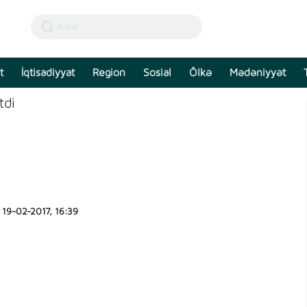
t
İqtisadiyyat
Region
Sosial
Ölkə
Mədəniyyət
tdi
19-02-2017, 16:39