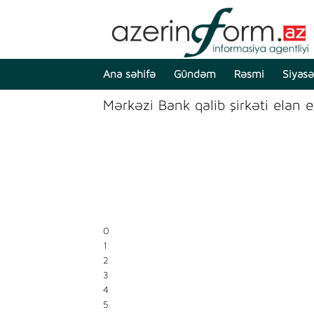
Ana səhifə
Gündəm
Rəsmi
Siyasə
Mərkəzi Bank qalib şirkəti elan e
0
1
2
3
4
5