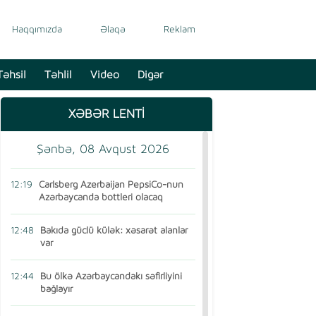
Haqqımızda
Əlaqə
Reklam
Təhsil
Təhlil
Video
Digər
XƏBƏR LENTİ
Şənbə, 08 Avqust 2026
12:19
Carlsberg Azerbaijan PepsiCo-nun
Azərbaycanda bottleri olacaq
12:48
Bakıda güclü külək: xəsarət alanlar
var
12:44
Bu ölkə Azərbaycandakı səfirliyini
bağlayır