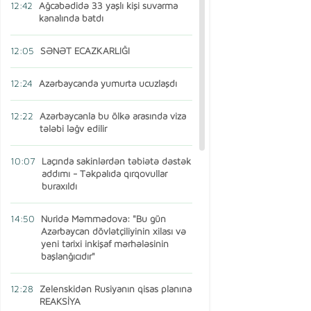
12:42
Ağcabədidə 33 yaşlı kişi suvarma
kanalında batdı
12:05
SƏNƏT ECAZKARLIĞI
12:24
Azərbaycanda yumurta ucuzlaşdı
12:22
Azərbaycanla bu ölkə arasında viza
tələbi ləğv edilir
10:07
Laçında sakinlərdən təbiətə dəstək
addımı - Təkpalıda qırqovullar
buraxıldı
14:50
Nuridə Məmmədova: "Bu gün
Azərbaycan dövlətçiliyinin xilası və
yeni tarixi inkişaf mərhələsinin
başlanğıcıdır"
12:28
Zelenskidən Rusiyanın qisas planına
REAKSİYA