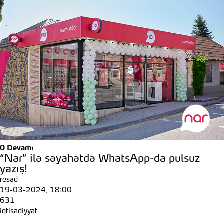
0
Devamı
“Nar” ilə səyahətdə WhatsApp-da pulsuz
yazış!
resad
19-03-2024, 18:00
631
iqtisadiyyat