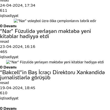
resad
24-04-2024, 17:34
611
iqtisadiyyat
0
Devamı
“Nar” Füzulidə yerləşən məktəbə yeni
kitablar hədiyyə etdi
resad
23-04-2024, 16:16
465
iqtisadiyyat
0
Devamı
“Bakcell”in Baş İcraçı Direktoru Xankəndidə
jurnalistlərlə görüşüb
resad
19-04-2024, 18:45
610
iqtisadiyyat
0
Devamı