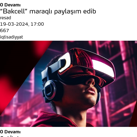
0
Devamı
“Bakcell” maraqlı paylaşım edib
resad
19-03-2024, 17:00
667
iqtisadiyyat
0
Devamı