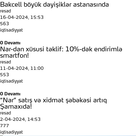
Bakcell böyük dəyişiklər astanasında
resad
16-04-2024, 15:53
563
iqtisadiyyat
0
Devamı
Nar-dan xüsusi təklif: 10%-dək endirimlə
smartfon!
resad
11-04-2024, 11:00
553
iqtisadiyyat
0
Devamı
“Nar” satış və xidmət şəbəkəsi artıq
Şamaxıda!
resad
2-04-2024, 14:53
777
iqtisadiyyat