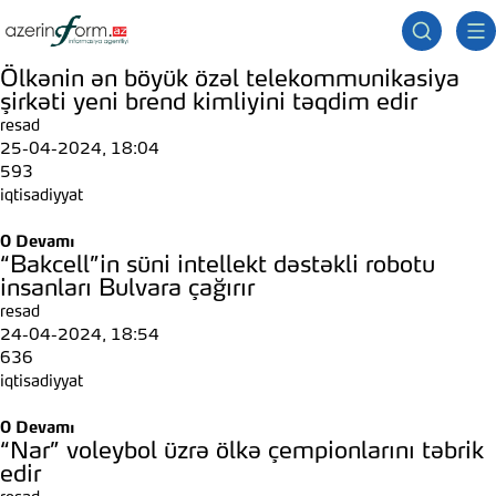
Ölkənin ən böyük özəl telekommunikasiya
şirkəti yeni brend kimliyini təqdim edir
resad
25-04-2024, 18:04
593
iqtisadiyyat
0
Devamı
“Bakcell”in süni intellekt dəstəkli robotu
insanları Bulvara çağırır
resad
24-04-2024, 18:54
636
iqtisadiyyat
0
Devamı
“Nar” voleybol üzrə ölkə çempionlarını təbrik
edir