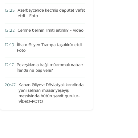
12:25
Azərbaycanda keçmiş deputat vəfat
etdi - Foto
12:22
Cərimə balının limiti artırılır? - Video
12:19
İlham Əliyev Trampa təşəkkür etdi -
Foto
12:17
Pezeşkianla bağlı müəmmalı xəbər:
İranda nə baş verir?
20:47
Kənan Əliyev: Dövlətyalı kəndində
yeni salınan müasir yaşayış
massivində bütün şərait qurulur-
VİDEO+FOTO
15:16
AMEA-nın vəzifəli şəxsi Türkiyədə
öldü
13:14
Ermənistan MDB-dən çıxır? – Baş