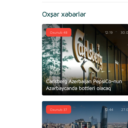
Oxşar xəbərlər
Oxunub:48
12:19
30.
Carlsberg Azerbaijan PepsiCo-nun
Azərbaycanda bottleri olacaq
Oxunub:37
12:44
27.