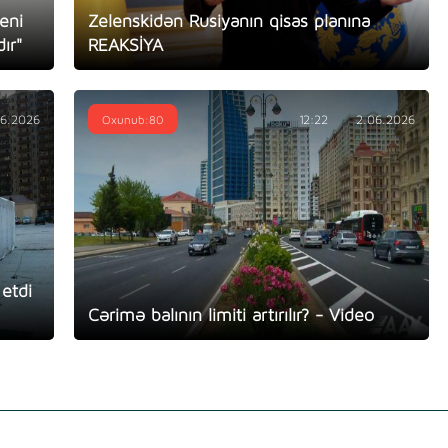
yeni
Zelenskidən Rusiyanın qisas planına
ır"
REAKSİYA
06.2026
Oxunub:80
12:22
2.06.2026
etdi
Cərimə balının limiti artırılır? - Video