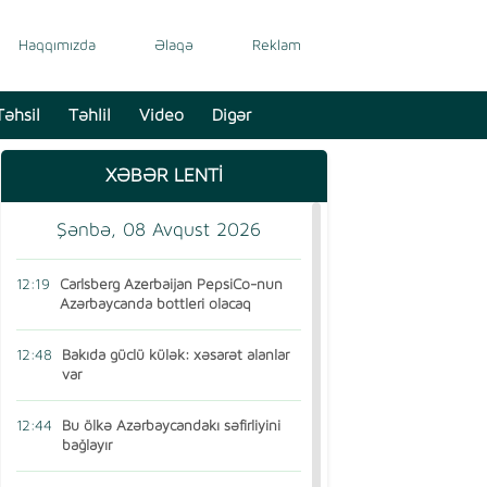
Haqqımızda
Əlaqə
Reklam
Təhsil
Təhlil
Video
Digər
XƏBƏR LENTİ
Şənbə, 08 Avqust 2026
12:19
Carlsberg Azerbaijan PepsiCo-nun
Azərbaycanda bottleri olacaq
12:48
Bakıda güclü külək: xəsarət alanlar
var
12:44
Bu ölkə Azərbaycandakı səfirliyini
bağlayır