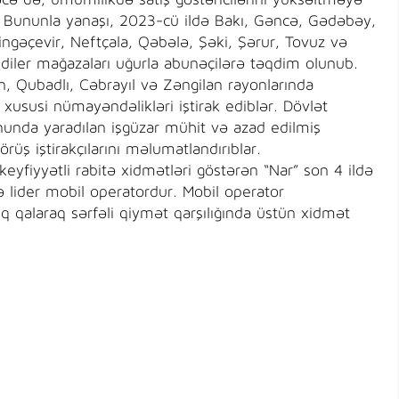
əcə də, ümumilikdə satış göstəricilərini yüksəltməyə
. Bununla yanaşı, 2023-cü ildə Bakı, Gəncə, Gədəbəy,
ngəçevir, Neftçala, Qəbələ, Şəki, Şərur, Tovuz və
diler mağazaları uğurla abunəçilərə təqdim olunub.
, Qubadlı, Cəbrayıl və Zəngilan rayonlarında
xususi nümayəndəlikləri iştirak ediblər. Dövlət
onunda yaradılan işgüzar mühit və azad edilmiş
rüş iştirakçılarını məlumatlandırıblar.
yfiyyətli rabitə xidmətləri göstərən “Nar” son 4 ildə
ə lider mobil operatordur. Mobil operator
q qalaraq sərfəli qiymət qarşılığında üstün xidmət