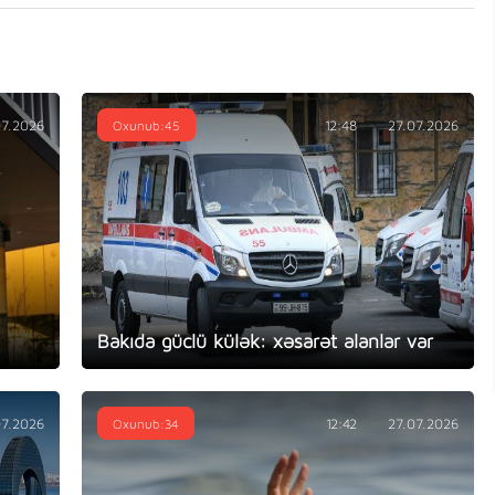
07.2026
Oxunub:45
12:48
27.07.2026
Bakıda güclü külək: xəsarət alanlar var
07.2026
Oxunub:34
12:42
27.07.2026