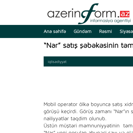
Ana səhifə
Gündəm
Rəsmi
Siyasə
“Nar” satış şəbəkəsinin təmsi
iqtisadiyyat
Mobil operator ölkə boyunca satış xidmə
görüşü keçirdi. Görüş zamanı “Nar”ın sat
nailiyyətlər təqdim olunub.
Üstün müştəri məmnuniyyətinin təmin 