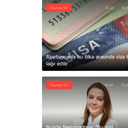
Oxunub:65
12:22
19.
Azərbaycanla bu ölkə arasında viza t
ləğv edilir
Oxunub:122
14:50
15.
Nuridə Məmmədova: "Bu gün