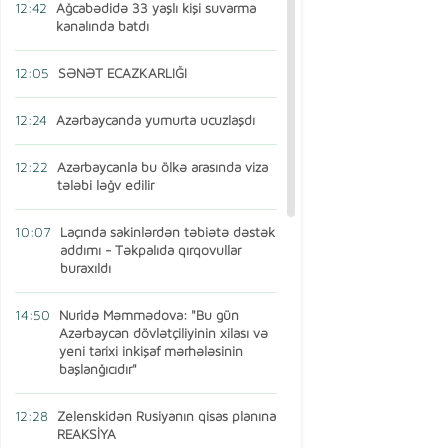
12:42
Ağcabədidə 33 yaşlı kişi suvarma
kanalında batdı
12:05
SƏNƏT ECAZKARLIĞI
12:24
Azərbaycanda yumurta ucuzlaşdı
12:22
Azərbaycanla bu ölkə arasında viza
tələbi ləğv edilir
10:07
Laçında sakinlərdən təbiətə dəstək
addımı - Təkpalıda qırqovullar
buraxıldı
14:50
Nuridə Məmmədova: "Bu gün
Azərbaycan dövlətçiliyinin xilası və
yeni tarixi inkişaf mərhələsinin
başlanğıcıdır"
12:28
Zelenskidən Rusiyanın qisas planına
REAKSİYA