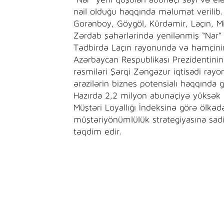
“Nar” yeni qoşulan abunəçi sayı və el
nail olduğu haqqında məlumat verilib
Goranboy, Göygöl, Kürdəmir, Laçın, Mi
Zərdab şəhərlərində yenilənmiş “Nar” 
Tədbirdə Laçın rayonunda və həmçinin
Azərbaycan Respublikası Prezidentinin 
rəsmiləri Şərqi Zəngəzur iqtisadi ray
ərazilərin biznes potensialı haqqında gö
Hazırda 2,2 milyon abunəçiyə yüksək ke
Müştəri Loyallığı İndeksinə görə ölkəd
müştəriyönümlülük strategiyasına sadi
təqdim edir.