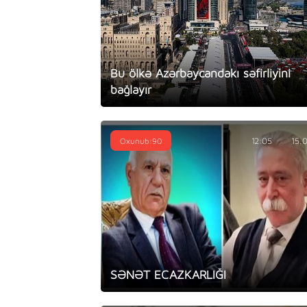
Bu ölkə Azərbaycandakı səfirliyini
bağlayır
Oxunub:90
12:05
15.
SƏNƏT ECAZKARLIĞI