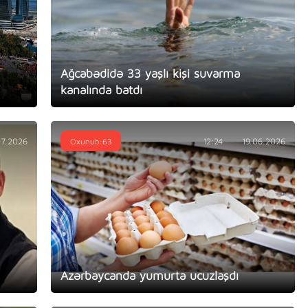
Ağcabədidə 33 yaşlı kişi suvarma
kanalında batdı
07.2026
Oxunub:63
12:24
19.06.2026
Azərbaycanda yumurta ucuzlaşdı