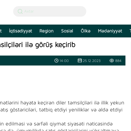
t
İqtisadiyyat
Region
Sosial
Ölkə
Mədəniyyət
lçiləri ilə görüş keçirib
14:00
25.12.2023
884
tlərini həyata keçirən diler təmsilçiləri ilə illik yekun
ış göstəriciləri, tətbiq etdiyi yeniliklər və əldə etdiyi
edilməsi və sərfəli qiymət siyasəti nəticəsində