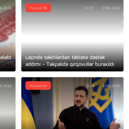
06.2026
Oxunub:95
10:07
17.06.2026
ələbi
Laçında sakinlərdən təbiətə dəstək
addımı - Təkpalıda qırqovullar buraxıldı
06.2026
Oxunub:64
12:28
2.06.2026