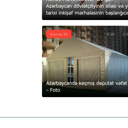
Azərbaycan dövlətçiliyinin xilası və 
tarixi inkişaf mərhələsinin başlanğıcıd
Oxunub:76
12:25
2.
Azərbaycanda keçmiş deputat vəfat 
- Foto