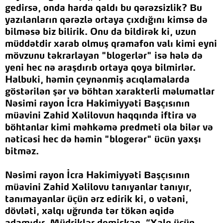
gedirsə, onda harda qaldı bu qərəzsizlik? Bu
yazılanların qərəzlə ortaya çıxdığını kimsə də
bilməsə biz bilirik. Onu da bildirək ki, uzun
müddətdir xarab olmuş qramafon valı kimi eyni
mövzunu təkrarlayan "blogerlər" isə hələ də
yeni hec nə araşdırıb ortaya qoya bilmirlər.
Halbuki, həmin çeynənmiş acıqlamalarda
göstərilən şər və böhtan xarakterli məlumatlar
Nəsimi rayon İcra Hakimiyyəti Başçısının
müavini Zahid Xəlilovun haqqında iftira və
böhtanlar kimi məhkəmə predmeti ola bilər və
nəticəsi hec də həmin "blogerər" ücün yaxşı
bitməz.
Nəsimi rayon İcra Hakimiyyəti Başçısının
müavini Zahid Xəlilov
u
tanıyanlar tanıyır,
tanımayanlar üçün ərz edirik ki, o vətəni,
dövləti, xalqı uğrunda tər tökən əqidə