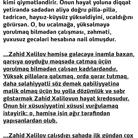
kimi qiymətləndirir. Onun həyat yoluna diqqət
yetirəndə sadədən aliyə doğru pillə-pillə,
tədricən, haysız-küysüz yüksəldiyini, ucaldığını
görürsən. O, bu ucalmağa, yüksəlməyə
yorulmaq bilmədən çalışması, zəhməti,
yuxusuz gecələri hesabına nail olmuşdur.
...
Zahid Xəlilov
həmişə gələcəyə inamla baxan,
qarşıya qoyduğu məqsədə catmaq üçün
yorulmaq bilmədən çalışan kadrlardandır.
Yüksək pillələrə qalxmaq, orda qərar tutmaq,
daha səlahiyyətli söz demək qabiliyyətinə
malik olmaq üçün bu yolla dözümlük və səbr
göstərmək
Zahid Xəlilov
un
həyat kredosudur.
Onun bir xüsusiyyətini xüsusi vurğulamaq
istəyirik: o, həmişə işin ağır tərəfindən
yapışanlardan olub.
...
Zahid Xəlilov
calışdıgı sahədə ilk gündən çox