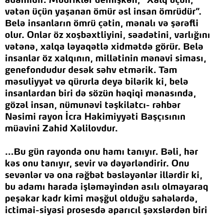
adamıdır. Müdriklər demişkən, “Xalq üçün,
vətən üçün yaşanan ömür əsl insan ömrüdür”.
Belə insanların ömrü çətin, mənalı və şərəfli
olur. Onlar öz xoşbəxtliyini, səadətini, varlığını
vətənə, xalqa ləyaqətlə xidmətdə görür. Belə
insanlar öz xalqının, millətinin mənəvi siması,
genefondudur desək səhv etmərik. Tam
məsuliyyət və qürurla deyə bilərik ki, belə
insanlardan biri də sözün həqiqi mənasında,
gözəl insan, nümunəvi təşkilatcı- rəhbər
Nəsimi rayon İcra Hakimiyyəti Başçısının
müavini Zahid Xəlilov
dur
.
...Bu gün rayonda onu hamı tanıyır. Bəli, hər
kəs onu tanıyır, sevir və dəyərləndirir. Onu
sevənlər və ona rəğbət bəsləyənlər illərdir ki,
bu adamı harada işləməyindən asılı olmayaraq
peşəkar kadr kimi məşğul olduğu sahələrdə,
ictimai-siyasi prosesdə aparıcıl şəxslərdən biri