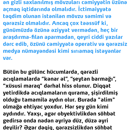
ən gizli saxlanılmış mövzuları cəmiyyətin üzünə
açmaq iqtidarında olmalıdır. İctimaiyyətə
təqdim olunan istənilən mövzu səmimi və
qərəzsiz olmalıdır. Ancaq çox təəssüf ki,
günümüzdə özünə əziyyət vermədən, heç bir
araşdırma-filan aparmadan, qeyri ciddi yazılar
dərc edib, özünü cəmiyyətə operativ və qərəzsiz
medya nümayəndəsi kimi sırıamaq istəyənlər
var.
Bütün bu gülünc hücumlarda, qərəzli
acıqlamalarda “kənar əl”, “şeytan barmağı”,
“xüsusi maraq” dərhal hiss olunur. Diqqət
yetirdikdə acıqlamaların qurama, şişirdilmiş
olduğu tamamilə aydın olur. Burada "alim"
olmağa ehtiyac yoxdur. Hər şey gün kimi
aydındır. Yaxşı, əgər obyektivlikdən söhbət
gedirsə onda nədən əyriyə düz, düzə əyri
deyilir? Əgər dəqiq, qərəzsizlikdən söhbət