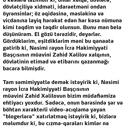
o kəslərə lazımdır ki, onlar xalqa, dövlətə,
dövlətçiliyə xidməti, idarəetməni ondan
öyrənsinlər; öz əqidəsinə, məsləkinə və
vicdanına layiq hərəkət edən hər kəsə nümunə
kimi təqdim və təqdir olunsun. Bunu mən belə
düşünürəm. El gözü tərəzidir, deyərlər.
Gördüklərim, eşitdiklərim məni bu qənaətə
gətirib ki,
Nəsimi rayon İcra Hakimiyyəti
Başçısının müavini Zahid Xəlilov
xalqının,
dövlətinin etimad və etibarını qazanmağı
bacara bilmişdir.
Tam səmimiyyətlə demək istəyirik ki,
Nəsimi
rayon İcra Hakimiyyəti Başçısının
müavini Zahid Xəlilov
un
bizim müdafiəmizə
ehtiyacı yoxdur. Sadəcə, onun barəsində şər və
böhtan xarakterli video-acıqlama yayan
"blogerlərə" xatırlatmaq istəyirik ki, bizlərə
məlumdur ki, bu cızma-qaraları kimlər nə