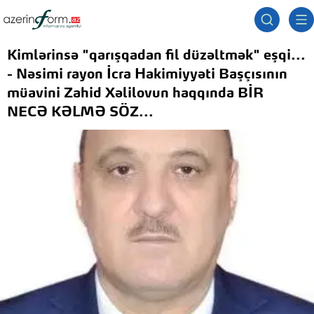
Kimlərinsə "qarışqadan fil düzəltmək" eşqi...
- Nəsimi rayon İcra Hakimiyyəti Başçısının
müavini Zahid Xəlilovun haqqında BİR
NECƏ KƏLMƏ SÖZ...