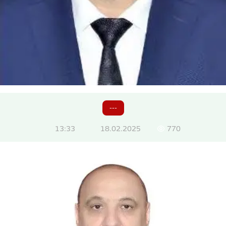
---
13:33
18.02.2025
770