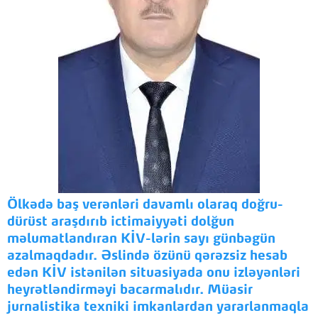
Ölkədə baş verənləri davamlı olaraq doğru-
dürüst araşdırıb ictimaiyyəti dolğun
məlumatlandıran KİV-lərin sayı günbəgün
azalmaqdadır. Əslində özünü qərəzsiz hesab
edən KİV istənilən situasiyada onu izləyənləri
heyrətləndirməyi bacarmalıdır. Müasir
jurnalistika texniki imkanlardan yararlanmaqla