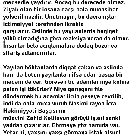
məqsədlə yaydırır. Ancaq bu dərəcədə olmaz.
Ziyalı olan bir insana qarşı bələ münasibət
yolverilməzdir. Unutmayın, bu davranışlar
ictimaiyyət tərəfindən ikrahla
qarşılanır.
Əslində bu yayılanlarda həqiqət
yükü olmadığına görə reaksiya verən də olmur.
İnsanlar belə acıqlamalara dodaq büzür və
sifariş adlandırırlar.
Yayılan böhtanlarda diqqət çəkən və əslində
həm də bütün yayılanları ifşa edən başqa bir
məqam da var. Görəsən bu adamlar niyə köhnə
palan işi tökürlər? Niyə qarışqanı filə
döndərmək bu adamlar üçün peşəyə çevrilib,
indi də nala-mıxa vurub
Nəsimi rayon İcra
Hakimiyyəti Başçısının
müavini Zahid Xəlilov
un
görüyü işləri sanki
yaddan çıxarırlar. Görməyə göz hamıda var.
Yetər ki, yaxşını yaxşı görməyə istək olsun!