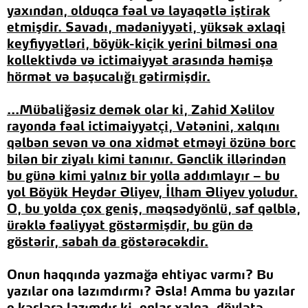
yaxından, olduqca fəal və layaqətlə iştirak
etmişdir. Savadı, mədəniyyəti, yüksək əxlaqi
keyfiyyətləri, böyük-kiçik yerini bilməsi ona
kollektivdə və ictimaiyyət arasında həmişə
hörmət və başucalığı gətirmişdir.
...Mübaliğəsiz demək olar ki,
Zahid Xəlilov
rayonda
fəal ictimaiyyətçi, Vətənini, xalqını
qəlbən sevən və ona xidmət etməyi özünə borc
bilən bir ziyalı kimi tanınır. Gənclik illərindən
bu günə kimi yalnız bir yolla addımlayır – bu
yol Böyük Heydər Əliyev, İlham Əliyev yoludur.
O, bu yolda çox geniş, məqsədyönlü, saf qəlblə,
ürəklə fəaliyyət göstərmişdir, bu gün də
göstərir, sabah da göstərəcəkdir.
Onun haqqında yazmağa ehtiyac varmı? Bu
yazılar ona lazımdırmı? Əsla! Amma bu yazılar