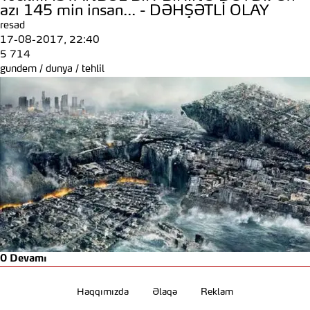
azı 145 min insan... - DƏHŞƏTLİ OLAY
resad
17-08-2017, 22:40
5 714
gundem
/
dunya
/
tehlil
0
Devamı
Haqqımızda
Əlaqə
Reklam