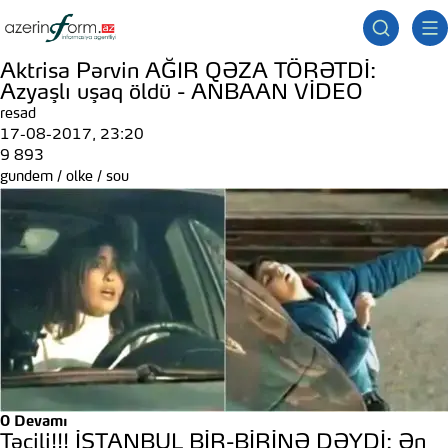
Aktrisa Pərvin AĞIR QƏZA TÖRƏTDİ:
Azyaşlı uşaq öldü - ANBAAN VİDEO
resad
17-08-2017, 23:20
9 893
gundem
/
olke
/
sou
0
Devamı
Təcili!!! İSTANBUL BİR-BİRİNƏ DƏYDİ: Ən