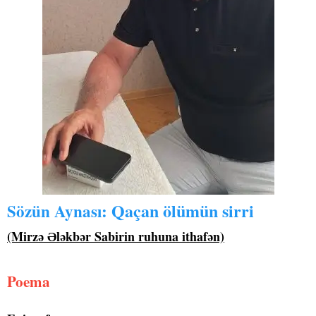
Qaçan ölümün sirri
Sözün Aynası:
(Mirzə Ələkbər Sabirin ruhuna ithafən)
Poema