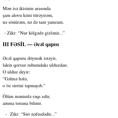
Mən isə ikisinin arasında
şam alovu kimi titrəyirəm,
nə sönürəm, nə də tam yanıram.
- Zikr: “Nur kölgədə gizlənir...”
III FƏSİL — Əcəl qapısı
Əcəl qapımı döymək istəyir,
lakin qorxur ruhumdakı ulduzdan.
O ulduz deyir:
“Gəlmə hələ,
o öz sirrini tapmayıb.”
Ölüm mənimlə rəqs edir,
amma toxuna bilmir.
- Zikr: “Sirr nəfəsdədir...”