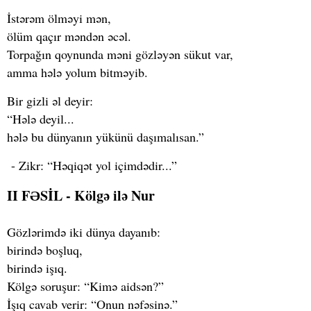
İstərəm ölməyi mən,
ölüm qaçır məndən əcəl.
Torpağın qoynunda məni gözləyən sükut var,
amma hələ yolum bitməyib.
Bir gizli əl deyir:
“Hələ deyil...
hələ bu dünyanın yükünü daşımalısan.”
- Zikr: “Həqiqət yol içimdədir...”
II FƏSİL - Kölgə ilə Nur
Gözlərimdə iki dünya dayanıb:
birində boşluq,
birində işıq.
Kölgə soruşur: “Kimə aidsən?”
İşıq cavab verir: “Onun nəfəsinə.”