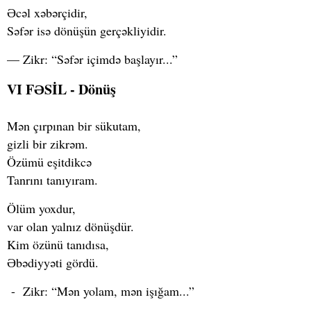
Əcəl xəbərçidir,
Səfər isə dönüşün gerçəkliyidir.
— Zikr: “Səfər içimdə başlayır...”
VI FƏSİL - Dönüş
Mən çırpınan bir sükutam,
gizli bir zikrəm.
Özümü eşitdikcə
Tanrını tanıyıram.
Ölüm yoxdur,
var olan yalnız dönüşdür.
Kim özünü tanıdısa,
Əbədiyyəti gördü.
- Zikr: “Mən yolam, mən işığam...”