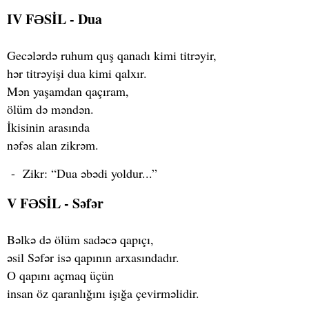
IV FƏSİL - Dua
Gecələrdə ruhum quş qanadı kimi titrəyir,
hər titrəyişi dua kimi qalxır.
Mən yaşamdan qaçıram,
ölüm də məndən.
İkisinin arasında
nəfəs alan zikrəm.
- Zikr: “Dua əbədi yoldur...”
V FƏSİL - Səfər
Bəlkə də ölüm sadəcə qapıçı,
əsil Səfər isə qapının arxasındadır.
O qapını açmaq üçün
insan öz qaranlığını işığa çevirməlidir.