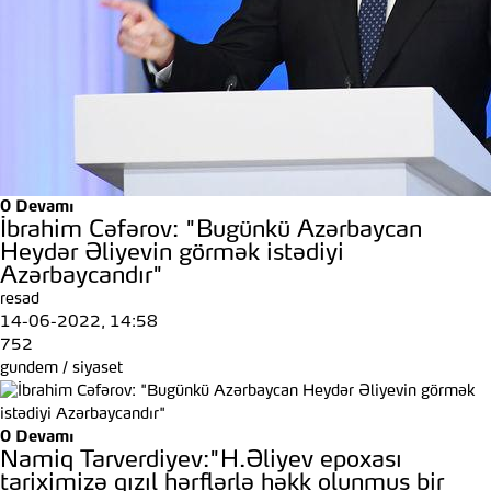
0
Devamı
İbrahim Cəfərov: "Bugünkü Azərbaycan
Heydər Əliyevin görmək istədiyi
Azərbaycandır"
resad
14-06-2022, 14:58
752
gundem
/
siyaset
0
Devamı
Namiq Tarverdiyev:"H.Əliyev epoxası
tariximizə qızıl hərflərlə həkk olunmuş bir