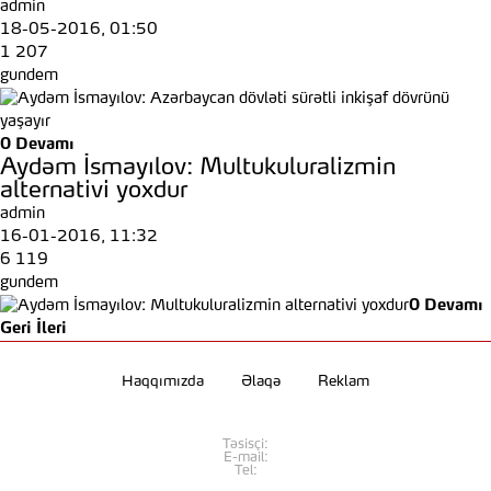
admin
18-05-2016, 01:50
1 207
gundem
0
Devamı
Aydəm İsmayılov: Multukuluralizmin
alternativi yoxdur
admin
16-01-2016, 11:32
6 119
gundem
0
Devamı
Geri
İleri
Haqqımızda
Əlaqə
Reklam
Təsisçi:
E-mail:
Tel: