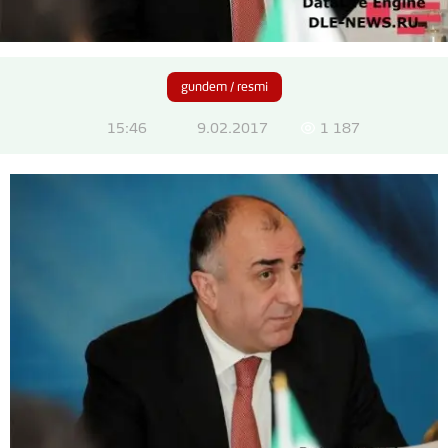
gundem / resmi
15:46
9.02.2017
1 187