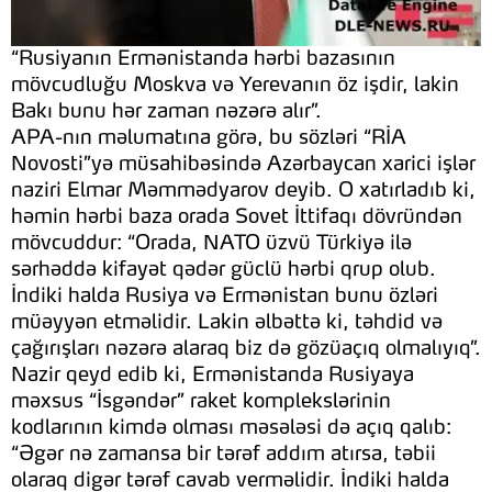
“Rusiyanın Ermənistanda hərbi bazasının
mövcudluğu Moskva və Yerevanın öz işdir, lakin
Bakı bunu hər zaman nəzərə alır”.
APA-nın məlumatına görə, bu sözləri “RİA
Novosti”yə müsahibəsində Azərbaycan xarici işlər
naziri Elmar Məmmədyarov deyib. O xatırladıb ki,
həmin hərbi baza orada Sovet İttifaqı dövründən
mövcuddur: “Orada, NATO üzvü Türkiyə ilə
sərhəddə kifayət qədər güclü hərbi qrup olub.
İndiki halda Rusiya və Ermənistan bunu özləri
müəyyən etməlidir. Lakin əlbəttə ki, təhdid və
çağırışları nəzərə alaraq biz də gözüaçıq olmalıyıq”.
Nazir qeyd edib ki, Ermənistanda Rusiyaya
məxsus “İsgəndər” raket komplekslərinin
kodlarının kimdə olması məsələsi də açıq qalıb:
“Əgər nə zamansa bir tərəf addım atırsa, təbii
olaraq digər tərəf cavab verməlidir. İndiki halda