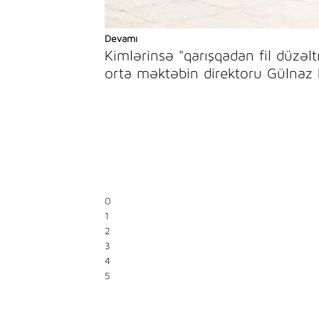
Devamı
Kimlərinsə "qarışqadan fil düzə
orta məktəbin direktoru Gülnaz 
0
1
2
3
4
5