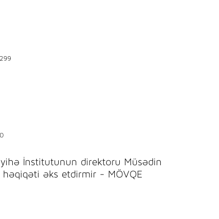
299
0
ayihə İnstitutunun direktoru Müsədin
 həqiqəti əks etdirmir - MÖVQE