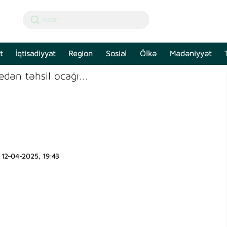
t
İqtisadiyyat
Region
Sosial
Ölkə
Mədəniyyət
dən təhsil ocağı...
12-04-2025, 19:43