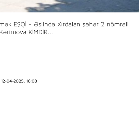
ltmək EŞQİ - Əslində Xırdalan şəhər 2 nömrəli
Kərimova KİMDİR...
12-04-2025, 16:08