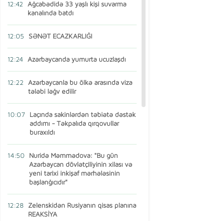
12:42
Ağcabədidə 33 yaşlı kişi suvarma
kanalında batdı
12:05
SƏNƏT ECAZKARLIĞI
12:24
Azərbaycanda yumurta ucuzlaşdı
12:22
Azərbaycanla bu ölkə arasında viza
tələbi ləğv edilir
10:07
Laçında sakinlərdən təbiətə dəstək
addımı - Təkpalıda qırqovullar
buraxıldı
14:50
Nuridə Məmmədova: "Bu gün
Azərbaycan dövlətçiliyinin xilası və
yeni tarixi inkişaf mərhələsinin
başlanğıcıdır"
12:28
Zelenskidən Rusiyanın qisas planına
REAKSİYA