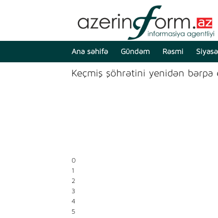
Ana səhifə
Gündəm
Rəsmi
Siyasə
Keçmiş şöhrətini yenidən bərpa e
0
1
2
3
4
5