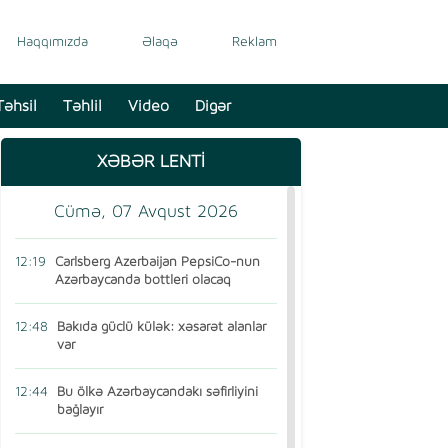
Haqqımızda
Əlaqə
Reklam
Təhsil
Təhlil
Video
Digər
XƏBƏR LENTİ
Cümə, 07 Avqust 2026
12:19
Carlsberg Azerbaijan PepsiCo-nun
Azərbaycanda bottleri olacaq
12:48
Bakıda güclü külək: xəsarət alanlar
var
12:44
Bu ölkə Azərbaycandakı səfirliyini
bağlayır