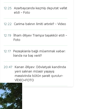
12:25
Azərbaycanda keçmiş deputat vəfat
etdi - Foto
12:22
Cərimə balının limiti artırılır? - Video
12:19
İlham Əliyev Trampa təşəkkür etdi -
Foto
12:17
Pezeşkianla bağlı müəmmalı xəbər:
İranda nə baş verir?
20:47
Kənan Əliyev: Dövlətyalı kəndində
yeni salınan müasir yaşayış
massivində bütün şərait qurulur-
VİDEO+FOTO
15:16
AMEA-nın vəzifəli şəxsi Türkiyədə
öldü
13:14
Ermənistan MDB-dən çıxır? – Baş