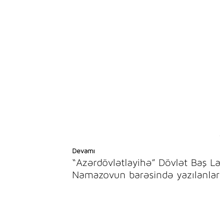
Devamı
“Azərdövlətlayihə” Dövlət Baş L
Namazovun barəsində yazılanlar