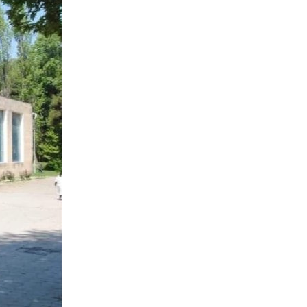
katibdən vacib açıqlama
11:12
Dərslər həftədə 2 gün evdən keçirilə
bilər – İnqilabi dəyişikliyin anonsu
verildi
11:08
Burak Dəniz saxlanıldı
10:57
Sabir Rüstəmxanlı “Turan bilgəsi”
mükafatına layiq görüldü
10:54
Putin buna ümid edirdi, lakin İran
müharibəsi... - Timoçko
10:51
Bu, ABŞ-ın tək qaldığı ilk
müharibədir
18:00
İranda hərbi çevriliş?!
14:19
Sabitlik və təhlükəsizlik olmadan