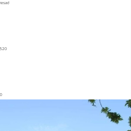
resad
520
0