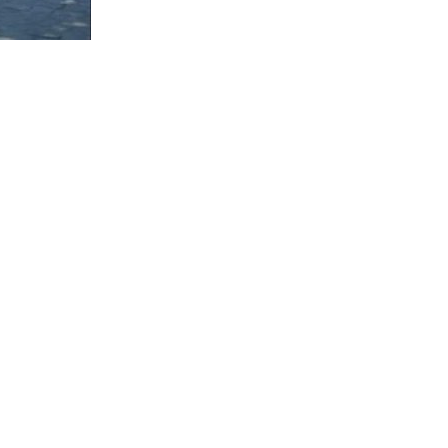
inkişaf mümkün deyil
17:11
"Azərbaycan türkü faktoru rəsmi
Tehran üçün əlavə narahatlıq
yaradır" - Təhlükəsizlik eksperti
Naxçıvana hücumu şərh ETDİ
15:55
Naxçıvana qarşı dron hücumu
regionda sabitliyə qarşı təhlükəli
təxribatdır
16:48
Sürücülərin nəzərinə: Bu yolda
DƏLƏDUZLAR peyda oldu
15:58
✍️UNUTSAQ UNUDULARIQ: Rasim
Musayev – səssiz xeyirxahlığın
generali...
17:15
Çağdaş ədəbiyyatımızın FƏZİLƏT
YOLÇUSU
11:33
ABŞ-la Strateji tərəfdaşlıq nə vəd