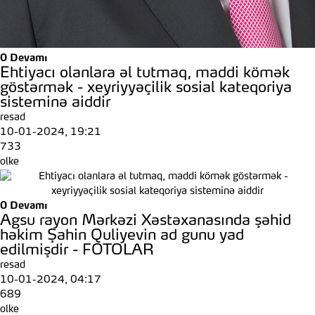
0
Devamı
Ehtiyacı olanlara əl tutmaq, maddi kömək
göstərmək - xeyriyyəçilik sosial kateqoriya
sisteminə aiddir
resad
10-01-2024, 19:21
733
olke
0
Devamı
Agsu rayon Mərkəzi Xəstəxanasında şəhid
həkim Şahin Quliyevin ad gunu yad
edilmişdir - FOTOLAR
resad
10-01-2024, 04:17
689
olke