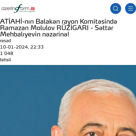
ATİAHİ-nın Balakən rayon Komitəsində
Ramazan Molulov RÜZİGARI - Səttar
Mehbalıyevin nəzərinə!
resad
10-01-2024, 22:33
1 048
tehsil