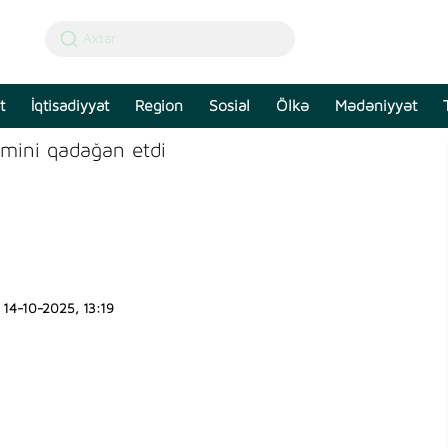
t
İqtisadiyyat
Region
Sosial
Ölkə
Mədəniyyət
ilmini qadağan etdi
14-10-2025, 13:19