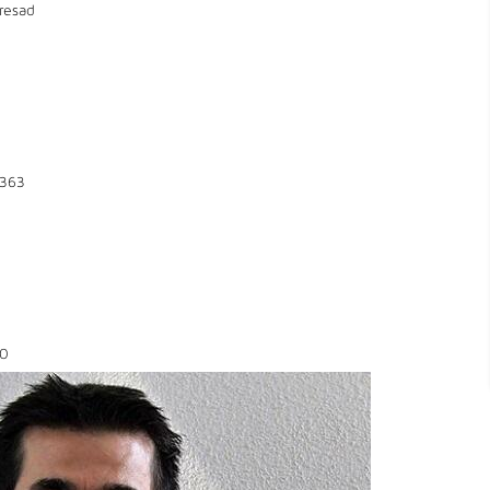
resad
363
0