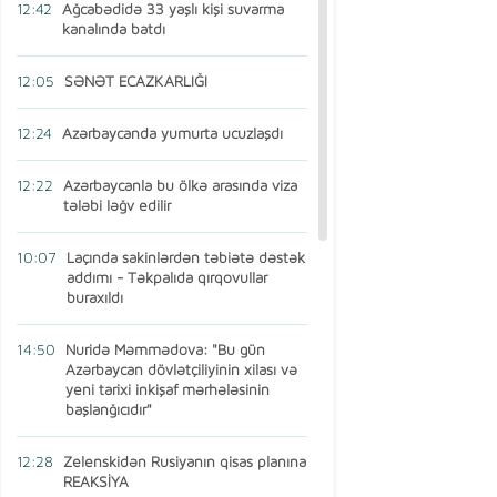
12:42
Ağcabədidə 33 yaşlı kişi suvarma
kanalında batdı
12:05
SƏNƏT ECAZKARLIĞI
12:24
Azərbaycanda yumurta ucuzlaşdı
12:22
Azərbaycanla bu ölkə arasında viza
tələbi ləğv edilir
10:07
Laçında sakinlərdən təbiətə dəstək
addımı - Təkpalıda qırqovullar
buraxıldı
14:50
Nuridə Məmmədova: "Bu gün
Azərbaycan dövlətçiliyinin xilası və
yeni tarixi inkişaf mərhələsinin
başlanğıcıdır"
12:28
Zelenskidən Rusiyanın qisas planına
REAKSİYA