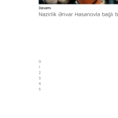
Devamı
Nazirlik Ənvər Həsənovla bağlı 
0
1
2
3
4
5