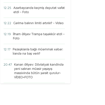
12:25
Azərbaycanda keçmiş deputat vəfat
etdi - Foto
12:22
Cərimə balının limiti artırılır? - Video
12:19
İlham Əliyev Trampa təşəkkür etdi -
Foto
12:17
Pezeşkianla bağlı müəmmalı xəbər:
İranda nə baş verir?
20:47
Kənan Əliyev: Dövlətyalı kəndində
yeni salınan müasir yaşayış
massivində bütün şərait qurulur-
VİDEO+FOTO
15:16
AMEA-nın vəzifəli şəxsi Türkiyədə
öldü
13:14
Ermənistan MDB-dən çıxır? – Baş