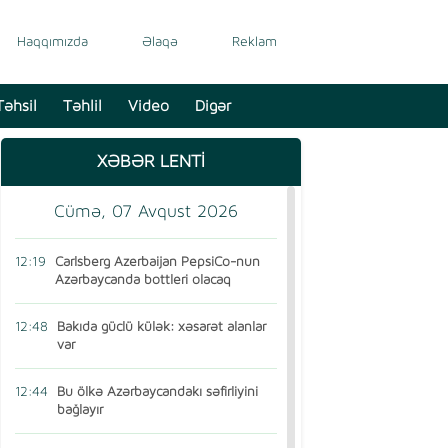
Haqqımızda
Əlaqə
Reklam
Təhsil
Təhlil
Video
Digər
XƏBƏR LENTİ
Cümə, 07 Avqust 2026
12:19
Carlsberg Azerbaijan PepsiCo-nun
Azərbaycanda bottleri olacaq
12:48
Bakıda güclü külək: xəsarət alanlar
var
12:44
Bu ölkə Azərbaycandakı səfirliyini
bağlayır