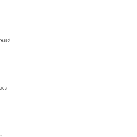
resad
363
0