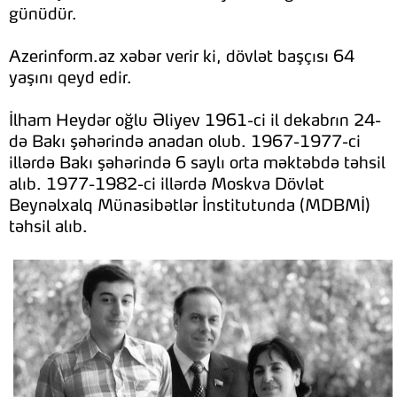
günüdür.
Azerinform.az xəbər verir ki, dövlət başçısı 64
yaşını qeyd edir.
İlham Heydər oğlu Əliyev 1961-ci il dekabrın 24-
də Bakı şəhərində anadan olub. 1967-1977-ci
illərdə Bakı şəhərində 6 saylı orta məktəbdə təhsil
alıb. 1977-1982-ci illərdə Moskva Dövlət
Beynəlxalq Münasibətlər İnstitutunda (MDBMİ)
təhsil alıb.