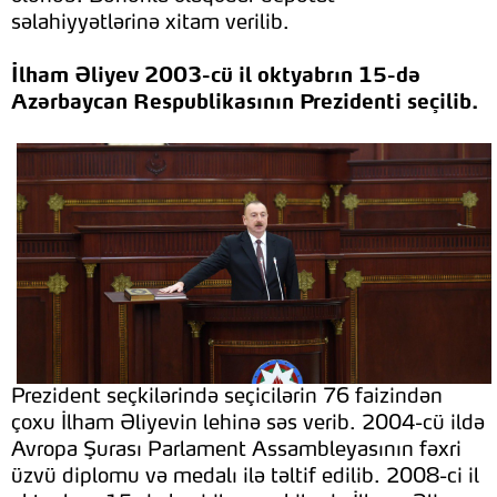
səlahiyyətlərinə xitam verilib.
İlham Əliyev 2003-cü il oktyabrın 15-də
Azərbaycan Respublikasının Prezidenti seçilib.
Prezident seçkilərində seçicilərin 76 faizindən
çoxu İlham Əliyevin lehinə səs verib. 2004-cü ildə
Avropa Şurası Parlament Assambleyasının fəxri
üzvü diplomu və medalı ilə təltif edilib. 2008-ci il