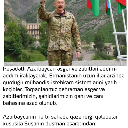
Rəşadətli Azərbaycan əsgər və zabitləri addım-
addım irəliləyərək, Ermənistanın uzun illər ərzində
qurduğu mühəndis-istehkam sistemlərini yarıb
keçiblər. Torpaqlarımız qəhrəman əsgər və
zabitlərimizin, şəhidlərimizin qanı və canı
bahasına azad olunub.
Azərbaycanın hərbi sahədə qazandığı qələbələr,
xüsusilə Şuşanın düşmən əsarətindən