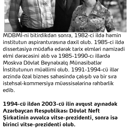
MDBMİ-ni bitirdikdən sonra, 1982-ci ildə həmin
institutun aspiranturasına daxil olub. 1985-ci ildə
dissertasiya müdafiə edərək tarix elmləri namizədi
elmi dərəcəsini alıb və 1985-1990-cı illərdə
Moskva Dövlət Beynəlxalq Münasibətlər
İnstitutunun müəllimi olub. 1991-1994-cü illər
ərzində özəl biznes sahəsində çalışıb və bir sıra
istehsal-kommersiya müəssisələrinə rəhbərlik
edib.
1994-cü ildən 2003-cü ilin avqust ayınadək
Azərbaycan Respublikası Dövlət Neft
Şirkətinin əvvəlcə vitse-prezidenti, sonra isə
birinci vitse-prezidenti olub.