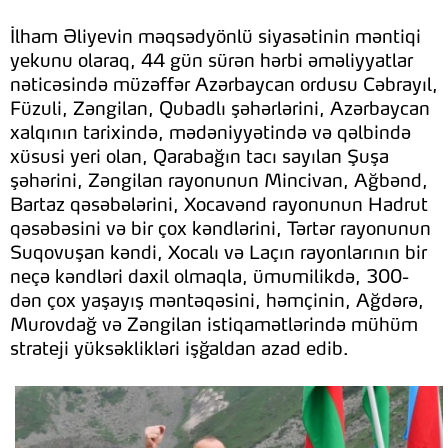
İlham Əliyevin məqsədyönlü siyasətinin məntiqi
yekunu olaraq, 44 gün sürən hərbi əməliyyatlar
nəticəsində müzəffər Azərbaycan ordusu Cəbrayıl,
Füzuli, Zəngilan, Qubadlı şəhərlərini, Azərbaycan
xalqının tarixində, mədəniyyətində və qəlbində
xüsusi yeri olan, Qarabağın tacı sayılan Şuşa
şəhərini, Zəngilan rayonunun Mincivan, Ağbənd,
Bartaz qəsəbələrini, Xocavənd rayonunun Hadrut
qəsəbəsini və bir çox kəndlərini, Tərtər rayonunun
Suqovuşan kəndi, Xocalı və Laçın rayonlarının bir
neçə kəndləri daxil olmaqla, ümumilikdə, 300-
dən çox yaşayış məntəqəsini, həmçinin, Ağdərə,
Murovdağ və Zəngilan istiqamətlərində mühüm
strateji yüksəklikləri işğaldan azad edib.