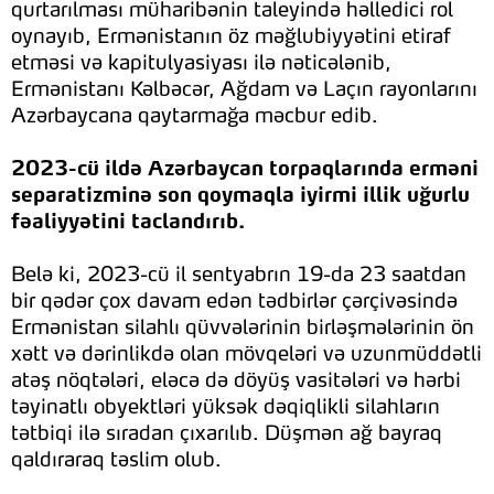
qurtarılması müharibənin taleyində həlledici rol
oynayıb, Ermənistanın öz məğlubiyyətini etiraf
etməsi və kapitulyasiyası ilə nəticələnib,
Ermənistanı Kəlbəcər, Ağdam və Laçın rayonlarını
Azərbaycana qaytarmağa məcbur edib.
2023-cü ildə Azərbaycan torpaqlarında erməni
separatizminə son qoymaqla iyirmi illik uğurlu
fəaliyyətini taclandırıb.
Belə ki, 2023-cü il sentyabrın 19-da 23 saatdan
bir qədər çox davam edən tədbirlər çərçivəsində
Ermənistan silahlı qüvvələrinin birləşmələrinin ön
xətt və dərinlikdə olan mövqeləri və uzunmüddətli
atəş nöqtələri, eləcə də döyüş vasitələri və hərbi
təyinatlı obyektləri yüksək dəqiqlikli silahların
tətbiqi ilə sıradan çıxarılıb. Düşmən ağ bayraq
qaldıraraq təslim olub.