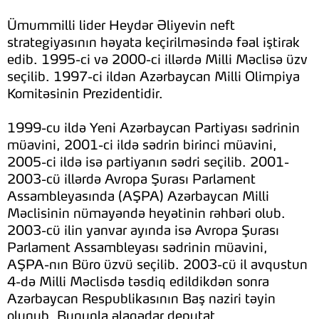
Ümummilli lider Heydər Əliyevin neft
strategiyasının həyata keçirilməsində fəal iştirak
edib. 1995-ci və 2000-ci illərdə Milli Məclisə üzv
seçilib. 1997-ci ildən Azərbaycan Milli Olimpiya
Komitəsinin Prezidentidir.
1999-cu ildə Yeni Azərbaycan Partiyası sədrinin
müavini, 2001-ci ildə sədrin birinci müavini,
2005-ci ildə isə partiyanın sədri seçilib. 2001-
2003-cü illərdə Avropa Şurası Parlament
Assambleyasında (AŞPA) Azərbaycan Milli
Məclisinin nümayəndə heyətinin rəhbəri olub.
2003-cü ilin yanvar ayında isə Avropa Şurası
Parlament Assambleyası sədrinin müavini,
AŞPA-nın Büro üzvü seçilib. 2003-cü il avqustun
4-də Milli Məclisdə təsdiq edildikdən sonra
Azərbaycan Respublikasının Baş naziri təyin
olunub. Bununla əlaqədar deputat