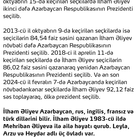
oktyabrın 15-də keçirilən seçkilərdə İlham Əliyev
ikinci dəfə Azərbaycan Respublikasının Prezidenti
seçilib.
2013-cü il oktyabrın 9-da keçirilən seçkilərdə isə
seçicilərin 84,54 faiz səsini qazanan İlham Əliyev
növbəti dəfə Azərbaycan Respublikasının
Prezidenti seçilib. 2018-ci il aprelin 11-də
keçirilən seçkilərdə də İlham Əliyev seçicilərin
86,02 faiz səsini qazanaraq yenidən Azərbaycan
Respublikasının Prezidenti seçilib. Və ən son
2024-cü il fevralın 7-də Azərbaycanda keçirilən
növbədənkənar seçkilərdə İlham Əliyev 92,12 faiz
səs toplayaraq, ölkə prezident seçilib.
İlham Əliyev Azərbaycan, rus, ingilis, fransız və
türk dillərini bilir. İlham Əliyev 1983-cü ildə
Mehriban Əliyeva ilə ailə həyatı qurub. Leyla,
Arzu və Heydər adlı üç övladı var.