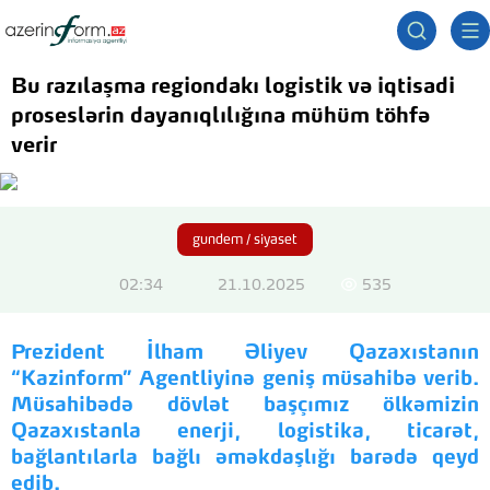
Bu razılaşma regiondakı logistik və iqtisadi
proseslərin dayanıqlılığına mühüm töhfə
verir
gundem / siyaset
02:34
21.10.2025
535
Prezident İlham Əliyev Qazaxıstanın
“Kazinform” Agentliyinə geniş müsahibə verib.
Müsahibədə dövlət başçımız ölkəmizin
Qazaxıstanla enerji, logistika, ticarət,
bağlantılarla bağlı əməkdaşlığı barədə qeyd
edib.