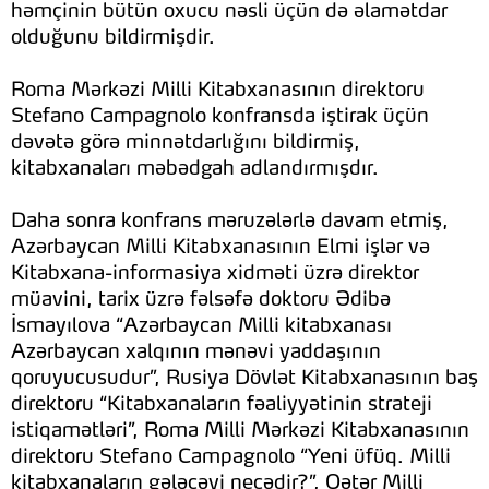
həmçinin bütün oxucu nəsli üçün də əlamətdar
olduğunu bildirmişdir.
Roma Mərkəzi Milli Kitabxanasının direktoru
Stefano Campagnolo konfransda iştirak üçün
dəvətə görə minnətdarlığını bildirmiş,
kitabxanaları məbədgah adlandırmışdır.
Daha sonra konfrans məruzələrlə davam etmiş,
Azərbaycan Milli Kitabxanasının Elmi işlər və
Kitabxana-informasiya xidməti üzrə direktor
müavini, tarix üzrə fəlsəfə doktoru Ədibə
İsmayılova “Azərbaycan Milli kitabxanası
Azərbaycan xalqının mənəvi yaddaşının
qoruyucusudur”, Rusiya Dövlət Kitabxanasının baş
direktoru “Kitabxanaların fəaliyyətinin strateji
istiqamətləri”, Roma Milli Mərkəzi Kitabxanasının
direktoru Stefano Campagnolo “Yeni üfüq. Milli
kitabxanaların gələcəyi necədir?”, Qətər Milli