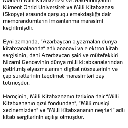
Mərkəzi Milli Kitabxanası və Makedoniyanın
Kliment Ohrid Universitet və Milli Kitabxanası
(Skopye) arasında qarşılıqlı əməkdaşlığa dair
memorandumların imzanlanma mərasimi
keçirilmişdir.
Eyni zamanda, “Azərbaycan əlyazmaları dünya
kitabxanalarında” adlı ənənəvi və elektron kitab
sərgisinin, dahi Azərbaycan şairi və mütəfəkkiri
Nizami Gəncəvinin dünya milli kitabxanalarından
gətirilmiş əlyazmalarının digital nüsxələrinin və
çap surətlərinin təqdimat mərasimləri baş
tutmuşdur.
Həmçinin, Milli Kitabxananın tarixinə dair “Milli
Kitabxananın qızıl fondundan”, “Milli musiqi
xəzinəmizdən” və “Milli Kitabxananın nəşrləri” adlı
kitab sərgilərinin açılışı olmuşdur.