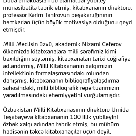
Duda əməkdaşları bu əlamətdar yubiley
münasibətilə təbrik etmiş, kitabxananın direktoru,
professor Kərim Tahirovun peşəkarlığınının
həmkarları üçün böyük motivasiya olduğunu qeyd
etmişdir.
Milli Məclisin üzvü, akademik Nizami Cəfərov
ölkəmizdə kitabxanalara milli şərəfimiz kimi
baxıldığını söyləmiş, kitabxanaları tarixi coğrafiya
adlandırmış, Milli Kitabxananın xalqımızın
intellektinin formalaşmasındakı rolundan
danışmış, kitabxananın biblioqrafiyalaşdırma
sahəsindəki, milli biblioqrafik repertuarımızın
yaradılmasındakı əhəmiyyətini vurğulamışdır.
Özbəkistan Milli Kitabxanasının direktoru Umida
Teşabayeva kitabxananın 100 illik yubileyini
özbək xalqı adından təbrik etmiş, bu mühüm
hadisənin təkcə kitabxanaçılar üçün deyil,