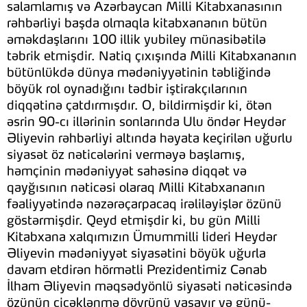
salamlamış və Azərbaycan Milli Kitabxanasının
rəhbərliyi başda olmaqla kitabxananın bütün
əməkdaşlarını 100 illik yubiley münasibətilə
təbrik etmişdir. Natiq çıxışında Milli Kitabxananın
bütünlükdə dünya mədəniyyətinin təbliğində
böyük rol oynadığını tədbir iştirakçılarının
diqqətinə çatdırmışdır. O, bildirmişdir ki, ötən
əsrin 90-cı illərinin sonlarında Ulu öndər Heydər
Əliyevin rəhbərliyi altında həyata keçirilən uğurlu
siyasət öz nəticələrini verməyə başlamış,
həmçinin mədəniyyət sahəsinə diqqət və
qayğısının nəticəsi olaraq Milli Kitabxananın
fəaliyyətində nəzərəçarpacaq irəliləyişlər özünü
göstərmişdir. Qeyd etmişdir ki, bu gün Milli
Kitabxana xalqımızın Ümummilli lideri Heydər
Əliyevin mədəniyyət siyasətini böyük uğurla
davam etdirən hörmətli Prezidentimiz Cənab
İlham Əliyevin məqsədyönlü siyasəti nəticəsində
özünün çiçəklənmə dövrünü yaşayır və günü-