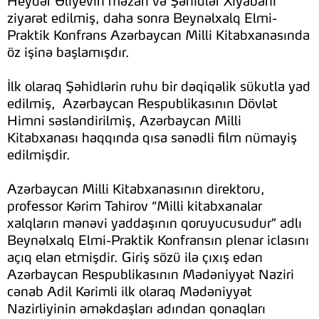
Heydər Əliyevin məzarı və Şəhidlər Xiyabanı
ziyarət edilmiş, daha sonra Beynəlxalq Elmi-
Praktik Konfrans Azərbaycan Milli Kitabxanasında
öz işinə başlamışdır.
İlk olaraq Şəhidlərin ruhu bir dəqiqəlik sükutla yad
edilmiş, Azərbaycan Respublikasının Dövlət
Himni səsləndirilmiş, Azərbaycan Milli
Kitabxanası haqqında qısa sənədli film nümayiş
edilmişdir.
Azərbaycan Milli Kitabxanasının direktoru,
professor Kərim Tahirov “Milli kitabxanalar
xalqların mənəvi yaddaşının qoruyucusudur” adlı
Beynəlxalq Elmi-Praktik Konfransın plenar iclasını
açıq elan etmişdir. Giriş sözü ilə çıxış edən
Azərbaycan Respublikasının Mədəniyyət Naziri
cənab Adil Kərimli ilk olaraq Mədəniyyət
Nazirliyinin əməkdaşları adından qonaqları