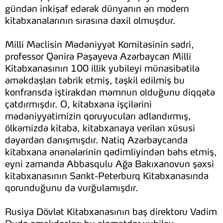
gündən inkişaf edərək dünyanın ən modern
kitabxanalarının sırasına daxil olmuşdur.
Milli Məclisin Mədəniyyət Komitəsinin sədri,
professor Qənirə Paşayeva Azərbaycan Milli
Kitabxanasının 100 illik yubileyi münasibətilə
əməkdaşları təbrik etmiş, təşkil edilmiş bu
konfransda iştirakdan məmnun olduğunu diqqətə
çatdırmışdır. O, kitabxana işçilərini
mədəniyyətimizin qoruyucuları adlandırmış,
ölkəmizdə kitaba, kitabxanaya verilən xüsusi
dəyərdən danışmışdır. Natiq Azərbaycanda
kitabxana ənənələrinin qədimliyindən bəhs etmiş,
eyni zamanda Abbasqulu Ağa Bakıxanovun şəxsi
kitabxanasının Sankt-Peterburq Kitabxanasında
qorunduğunu da vurğulamışdır.
Rusiya Dövlət Kitabxanasının baş direktoru Vadim