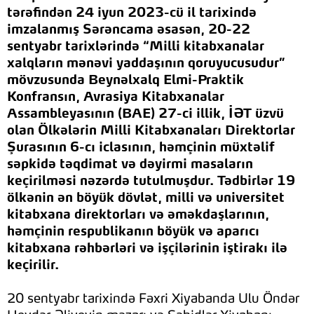
tərəfindən 24 iyun 2023-cü il tarixində
imzalanmış Sərəncama əsasən, 20-22
sentyabr tarixlərində “Milli kitabxanalar
xalqların mənəvi yaddaşının qoruyucusudur”
mövzusunda Beynəlxalq Elmi-Praktik
Konfransın, Avrasiya Kitabxanalar
Assambleyasının (BAE) 27-ci illik, İƏT üzvü
olan Ölkələrin Milli Kitabxanaları Direktorlar
Şurasının 6-cı iclasının, həmçinin müxtəlif
səpkidə təqdimat və dəyirmi masaların
keçirilməsi nəzərdə tutulmuşdur. Tədbirlər 19
ölkənin ən böyük dövlət, milli və universitet
kitabxana direktorları və əməkdaşlarının,
həmçinin respublikanın böyük və aparıcı
kitabxana rəhbərləri və işçilərinin iştirakı ilə
keçirilir.
20 sentyabr tarixində Fəxri Xiyabanda Ulu Öndər