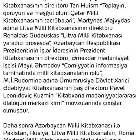
Kitabxanasının direktoru Tan Huism “Toplayın,
qoruyun və məşğul olun: Qətər Milli
Kitabxanasının təcrübələri”, Martynas Majvydas
adına Litva Milli Kitabxanasının direktoru
Renaldas Gudauskas “Litva Milli Kitabxanası
yaradıcı prosesdə”, Azərbaycan Respublikası
Prezidentinin İşlər İdarəsinin Prezident
Kitabxanasının direktoru, Əməkdar mədəniyyət
işçisi Mayıl Əhmədov “Cəmiyyətin informasiya
təminatında milli kitabxanaların rolu”,
M.İ.Rudomino adına Ümumrusiya Dövlət Xarici
Ədəbiyyat Kitabxanasının baş direktoru Pavel
Leonidoviç Kuzmin “Kitabxana mədəniyyətlərarası
dialoqun mərkəzi kimi” mövzularında çıxışlar
olmuşdur.
Daha sonra Azərbaycan Milli Kitabxanası ilə
Pakistan, Rusiya, Litva Milli Kitabxanaları, Roma