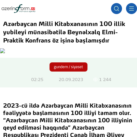
Azərbaycan Milli Kitabxanasının 100 illik
yubileyi münasibətilə Beynəlxalq Elmi-
Praktik Konfrans öz işinə başlamışdır
gundem / siyaset
02:25
20.09.2023
1 244
2023-cü ildə Azərbaycan Milli Kitabxanasının
fəaliyyətə başlamasının 100 illiyi tamam olur.
“Azərbaycan Milli Kitabxanasının 100 illiyinin
qeyd edilməsi haqqında” Azərbaycan
Respublikası Prezidenti Cənab İlham Əliyev