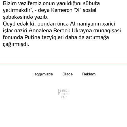
Bizim vəzifəmiz onun yanıldığını sübuta
yetirməkdir”, - deyə Kemeron “X” sosial
şəbəkəsində yazıb.
Qeyd edək ki, bundan öncə Almaniyanın xarici
işlər naziri Annalena Berbok Ukrayna münaqişəsi
fonunda Putinə təzyiqləri daha da artırmağa
çağırmışdı.
Haqqımızda
Əlaqə
Reklam
Təsisçi:
E-mail:
Tel: