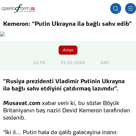
Kemeron: “Putin Ukrayna ilə bağlı səhv edib”
dunya
22:59
25.02.2024
640
“Rusiya prezidenti Vladimir Putinin Ukrayna
ilə bağlı səhv etdiyini çatdırmaq lazımdır”.
Musavat.com
xəbər verir ki, bu sözlər Böyük
Britaniyanın baş naziri Devid Kemeron tərəfindən
səslənib.
“İki il... Putin hələ də qalib gələcəyinə inanır.