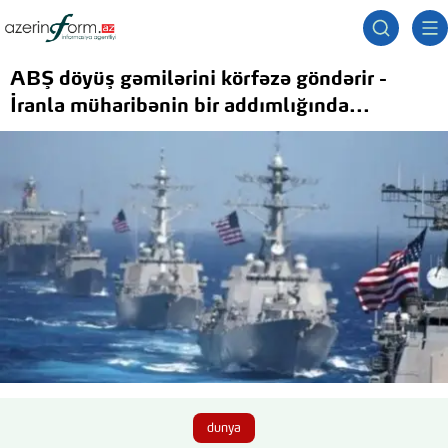
ABŞ döyüş gəmilərini körfəzə göndərir -
İranla müharibənin bir addımlığında...
dunya