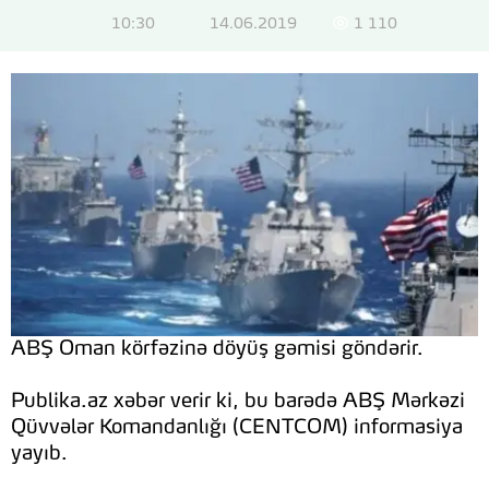
10:30
14.06.2019
1 110
ABŞ Oman körfəzinə döyüş gəmisi göndərir.
Publika.az xəbər verir ki, bu barədə ABŞ Mərkəzi
Qüvvələr Komandanlığı (CENTCOM) informasiya
yayıb.