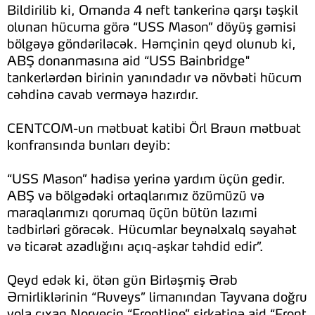
Bildirilib ki, Omanda 4 neft tankerinə qarşı təşkil
olunan hücuma görə “USS Mason” döyüş gəmisi
bölgəyə göndəriləcək. Həmçinin qeyd olunub ki,
ABŞ donanmasına aid “USS Bainbridge"
tankerlərdən birinin yanındadır və növbəti hücum
cəhdinə cavab verməyə hazırdır.
CENTCOM-un mətbuat katibi Örl Braun mətbuat
konfransında bunları deyib:
“USS Mason” hadisə yerinə yardım üçün gedir.
ABŞ və bölgədəki ortaqlarımız özümüzü və
maraqlarımızı qorumaq üçün bütün lazımi
tədbirləri görəcək. Hücumlar beynəlxalq səyahət
və ticarət azadlığını açıq-aşkar təhdid edir”.
Qeyd edək ki, ötən gün Birləşmiş Ərəb
Əmirliklərinin “Ruveys” limanından Tayvana doğru
yola çıxan Norveçin “Frontline” şirkətinə aid “Front