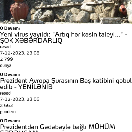
0
Devamı
Yeni virus yayıldı: "Artıq hər kəsin taleyi..." -
ŞOK XƏBƏRDARLIQ
resad
7-12-2023, 23:08
2 799
dunya
0
Devamı
Prezident Avropa Şurasının Baş katibini qəbul
edib - YENİLƏNİB
resad
7-12-2023, 23:06
2 663
gundem
0
Devamı
Prezidentdən Gədəbəylə bağlı MÜHÜM