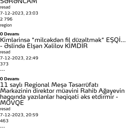
SƏRƏNCAM
resad
7-12-2023, 23:03
2 796
region
0
Devamı
Kimlərinsə "milcəkdən fil düzəltmək" EŞQİ...
- Əslində Elşən Xəlilov KİMDİR
resad
7-12-2023, 22:49
373
---
0
Devamı
11 saylı Regional Meşə Təsərrüfatı
Mərkəzinin direktor müavini Rahib Ağayevin
haqqında yazılanlar həqiqəti əks etdirmir -
MÖVQE
resad
7-12-2023, 20:59
463
---