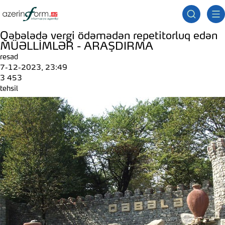
Qəbələdə vergi ödəmədən repetitorluq edən
MÜƏLLİMLƏR - ARAŞDIRMA
resad
7-12-2023, 23:49
3 453
tehsil