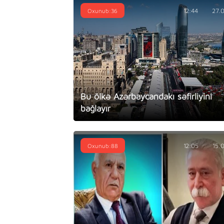
Oxunub:36
12:44
27.
Bu ölkə Azərbaycandakı səfirliyini
bağlayır
Oxunub:88
12:05
15.