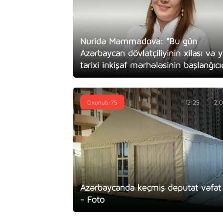
Nuridə Məmmədova: "Bu gün
Azərbaycan dövlətçiliyinin xilası və 
tarixi inkişaf mərhələsinin başlanğıcıd
Oxunub:75
12:25
2.
Azərbaycanda keçmiş deputat vəfat 
- Foto