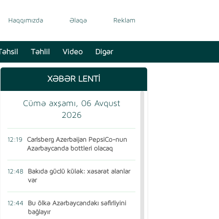
Haqqımızda
Əlaqə
Reklam
Təhsil
Təhlil
Video
Digər
XƏBƏR LENTİ
Cümə axşamı, 06 Avqust
2026
12:19
Carlsberg Azerbaijan PepsiCo-nun
Azərbaycanda bottleri olacaq
12:48
Bakıda güclü külək: xəsarət alanlar
var
12:44
Bu ölkə Azərbaycandakı səfirliyini
bağlayır