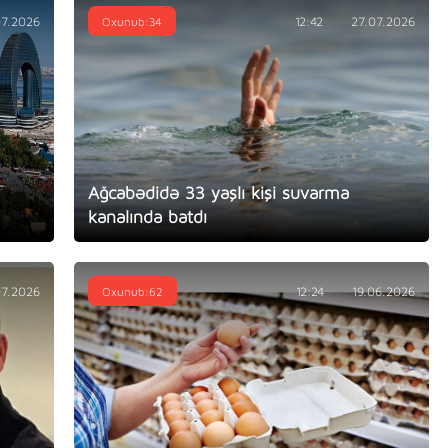
07.2026
Oxunub:34
12:42
27.07.2026
Ağcabədidə 33 yaşlı kişi suvarma
kanalında batdı
07.2026
Oxunub:62
12:24
19.06.2026