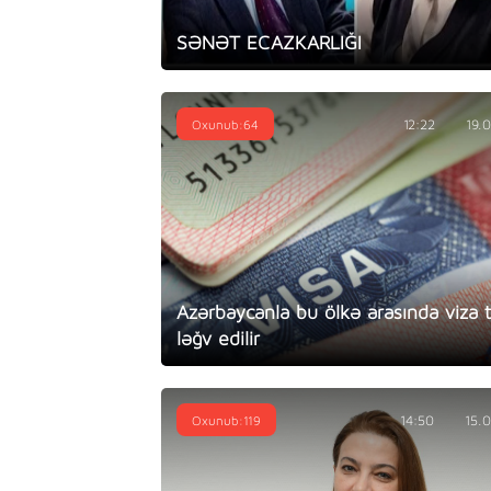
SƏNƏT ECAZKARLIĞI
Oxunub:64
12:22
19.
Azərbaycanla bu ölkə arasında viza t
ləğv edilir
Oxunub:119
14:50
15.