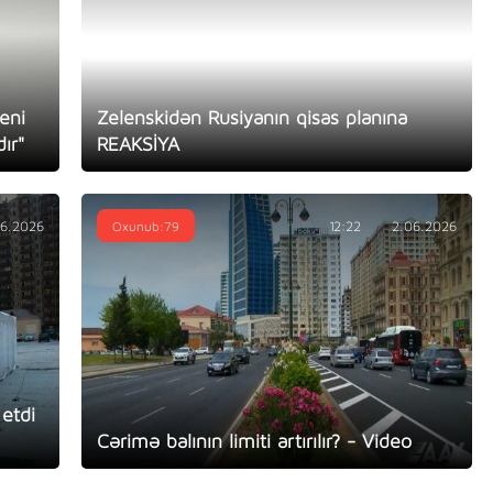
yeni
Zelenskidən Rusiyanın qisas planına
ır"
REAKSİYA
06.2026
Oxunub:79
12:22
2.06.2026
etdi
Cərimə balının limiti artırılır? - Video