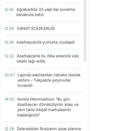
12:42
Ağcabədidə 33 yaşlı kişi suvarma
kanalında batdı
12:05
SƏNƏT ECAZKARLIĞI
12:24
Azərbaycanda yumurta ucuzlaşdı
12:22
Azərbaycanla bu ölkə arasında viza
tələbi ləğv edilir
10:07
Laçında sakinlərdən təbiətə dəstək
addımı - Təkpalıda qırqovullar
buraxıldı
14:50
Nuridə Məmmədova: "Bu gün
Azərbaycan dövlətçiliyinin xilası və
yeni tarixi inkişaf mərhələsinin
başlanğıcıdır"
12:28
Zelenskidən Rusiyanın qisas planına