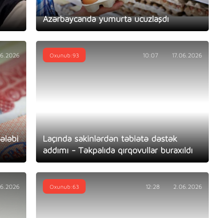
Azərbaycanda yumurta ucuzlaşdı
06.2026
Oxunub:93
10:07
17.06.2026
ələbi
Laçında sakinlərdən təbiətə dəstək
addımı - Təkpalıda qırqovullar buraxıldı
06.2026
Oxunub:63
12:28
2.06.2026