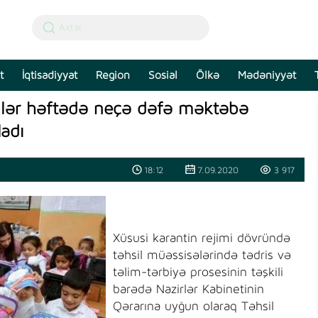
t
İqtisadiyyat
Region
Sosial
Ölkə
Mədəniyyət
rdlər həftədə neçə dəfə məktəbə
adı
18:12
7.09.2020
3 917
Xüsusi karantin rejimi dövründə
təhsil müəssisələrində tədris və
təlim-tərbiyə prosesinin təşkili
barədə Nazirlər Kabinetinin
Qərarına uyğun olaraq Təhsil