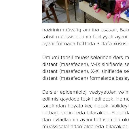
nazirinin müvafiq əmrinə əsasən, Ba
təhsil müəssisələrinin fəaliyyəti əyan
əyani formada həftədə 3 dəfə xüsusi t
Ümumi təhsil müəssisələrində dərs məş
distant (məsafədən), V-IX siniflərdə s
distant (məsafədən), X-XI siniflərdə s
distant (məsafədən) formalarda başlay
Dərslər epidemioloji vəziyyətdən və m
edilmiş qaydada təşkil ediləcək. Həmçi
tərəfindən həyata keçiriləcək. Validey
ilə bağlı seçim edə biləcəklər. Eləcə də
dən övladlarının əyani tədrisə cəlb olu
müəssisələrindən əldə edə biləcəklər