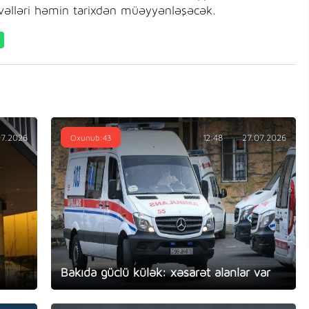
dvəlləri həmin tarixdən müəyyənləşəcək.
07.2026
Oxunub:43
12:48
27.07.2026
Bakıda güclü külək: xəsarət alanlar var