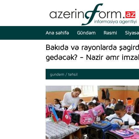
Ana səhifə
Gündəm
Rəsmi
Siyasə
Bakıda və rayonlarda şagi
gedəcək? - Nazir əmr imzal
gundem / tehsil