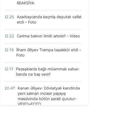
REAKSİYA
12:25
Azərbaycanda keçmiş deputat vəfat
etdi - Foto
12:22
Cərimə balının limiti artırılır? - Video
12:19
İlham Əliyev Trampa təşəkkür etdi -
Foto
12:17
Pezeşkianla bağlı müəmmalı xəbər:
İranda nə baş verir?
20:47
Kənan Əliyev: Dövlətyalı kəndində
yeni salınan müasir yaşayış
massivində bütün şərait qurulur-
VİDEO+FOTO
15:16
AMEA-nın vəzifəli şəxsi Türkiyədə
öldü