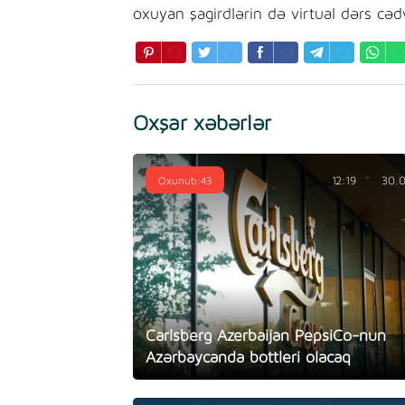
oxuyan şagirdlərin də virtual dərs cə
Oxşar xəbərlər
Oxunub:43
12:19
30.
Carlsberg Azerbaijan PepsiCo-nun
Azərbaycanda bottleri olacaq