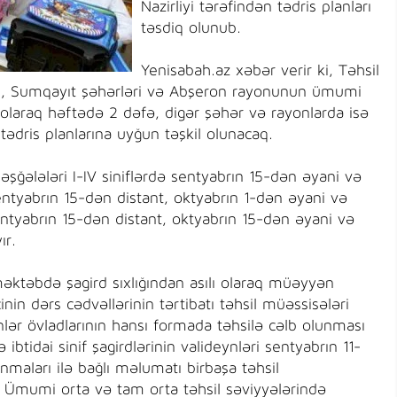
Nazirliyi tərəfindən tədris planları
təsdiq olunub.
Yenisabah.az xəbər verir ki, Təhsil
kı, Sumqayıt şəhərləri və Abşeron rayonunun ümumi
i olaraq həftədə 2 dəfə, digər şəhər və rayonlarda isə
ədris planlarına uyğun təşkil olunacaq.
ğələləri I-IV siniflərdə sentyabrın 15-dən əyani və
entyabrın 15-dən distant, oktyabrın 1-dən əyani və
entyabrın 15-dən distant, oktyabrın 15-dən əyani və
ır.
əktəbdə şagird sıxlığından asılı olaraq müəyyən
nin dərs cədvəllərinin tərtibatı təhsil müəssisələri
nlər övladlarının hansı formada təhsilə cəlb olunması
 ibtidai sinif şagirdlərinin valideynləri sentyabrın 11-
nmaları ilə bağlı məlumatı birbaşa təhsil
. Ümumi orta və tam orta təhsil səviyyələrində