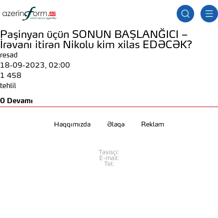
Paşinyan üçün SONUN BAŞLANĞICI –
İrəvanı itirən Nikolu kim xilas EDƏCƏK?
resad
18-09-2023, 02:00
1 458
tehlil
0
Devamı
Haqqımızda
Əlaqə
Reklam
Təsisçi:
E-mail:
Tel: