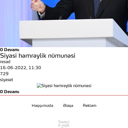
0
Devamı
Siyasi həmrəylik nümunəsi
resad
16-06-2022, 11:30
729
siyaset
0
Devamı
Haqqımızda
Əlaqə
Reklam
Təsisçi:
E-mail: