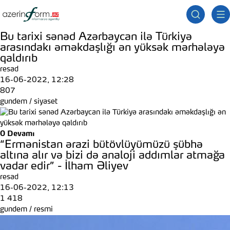
Bu tarixi sənəd Azərbaycan ilə Türkiyə
arasındakı əməkdaşlığı ən yüksək mərhələyə
qaldırıb
resad
16-06-2022, 12:28
807
gundem
/
siyaset
0
Devamı
“Ermənistan ərazi bütövlüyümüzü şübhə
altına alır və bizi də analoji addımlar atmağa
vadar edir” - İlham Əliyev
resad
16-06-2022, 12:13
1 418
gundem
/
resmi