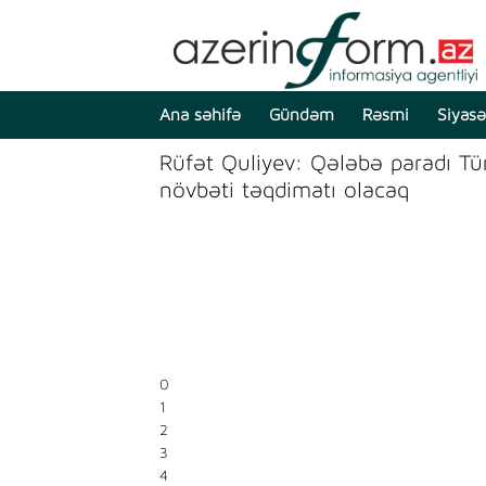
Ana səhifə
Gündəm
Rəsmi
Siyasə
Rüfət Quliyev: Qələbə paradı Tür
növbəti təqdimatı olacaq
0
1
2
3
4