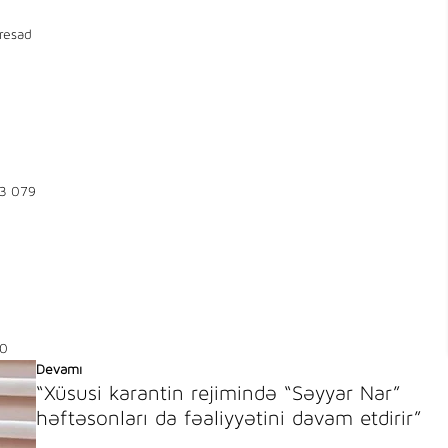
resad
3 079
0
Devamı
“Xüsusi karantin rejimində “Səyyar Nar”
həftəsonları da fəaliyyətini davam etdirir”