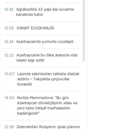
12:42
Ağcabədidə 33 yaşlı kişi suvarma
kanalında batdı
12:05
SƏNƏT ECAZKARLIĞI
12:24
Azərbaycanda yumurta ucuzlaşdı
12:22
Azərbaycanla bu ölkə arasında viza
tələbi ləğv edilir
10:07
Laçında sakinlərdən təbiətə dəstək
addımı - Təkpalıda qırqovullar
buraxıldı
14:50
Nuridə Məmmədova: "Bu gün
Azərbaycan dövlətçiliyinin xilası və
yeni tarixi inkişaf mərhələsinin
başlanğıcıdır"
12:28
Zelenskidən Rusiyanın qisas planına