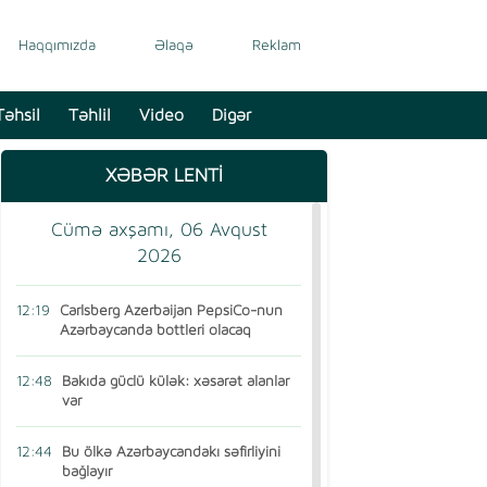
Haqqımızda
Əlaqə
Reklam
Təhsil
Təhlil
Video
Digər
XƏBƏR LENTİ
Cümə axşamı, 06 Avqust
2026
12:19
Carlsberg Azerbaijan PepsiCo-nun
Azərbaycanda bottleri olacaq
12:48
Bakıda güclü külək: xəsarət alanlar
var
12:44
Bu ölkə Azərbaycandakı səfirliyini
bağlayır