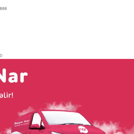
888
0