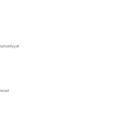
iqtisadiyyat
resad