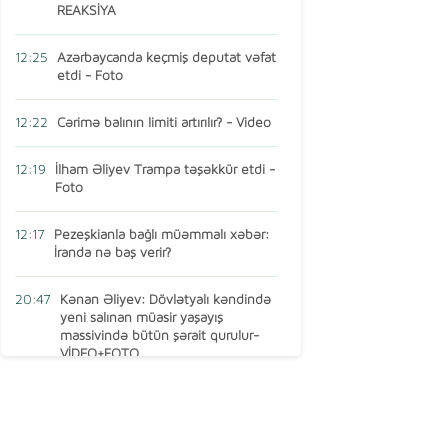
REAKSİYA
12:25
Azərbaycanda keçmiş deputat vəfat
etdi - Foto
12:22
Cərimə balının limiti artırılır? - Video
12:19
İlham Əliyev Trampa təşəkkür etdi -
Foto
12:17
Pezeşkianla bağlı müəmmalı xəbər:
İranda nə baş verir?
20:47
Kənan Əliyev: Dövlətyalı kəndində
yeni salınan müasir yaşayış
massivində bütün şərait qurulur-
VİDEO+FOTO
15:16
AMEA-nın vəzifəli şəxsi Türkiyədə
öldü