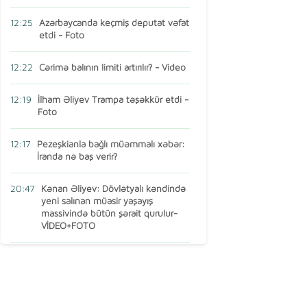
12:25
Azərbaycanda keçmiş deputat vəfat
etdi - Foto
12:22
Cərimə balının limiti artırılır? - Video
12:19
İlham Əliyev Trampa təşəkkür etdi -
Foto
12:17
Pezeşkianla bağlı müəmmalı xəbər:
İranda nə baş verir?
20:47
Kənan Əliyev: Dövlətyalı kəndində
yeni salınan müasir yaşayış
massivində bütün şərait qurulur-
VİDEO+FOTO
15:16
AMEA-nın vəzifəli şəxsi Türkiyədə
öldü
13:14
Ermənistan MDB-dən çıxır? – Baş