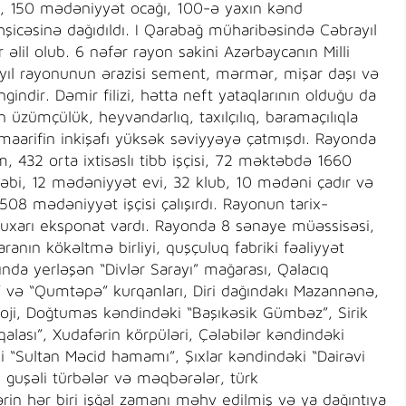
də, 150 mədəniyyət ocağı, 100-ə yaxın kənd
hşicəsinə dağıdıldı. I Qarabağ müharibəsində Cəbrayıl
əlil olub. 6 nəfər rayon sakini Azərbaycanın Milli
yıl rayonunun ərazisi sement, mərmər, mişar daşı və
əngindir. Dəmir filizi, hətta neft yataqlarının olduğu da
üzümçülük, heyvandarlıq, taxılçılıq, baramaçılıqla
maarifin inkişafı yüksək səviyyəyə çatmışdı. Rayonda
, 432 orta ixtisaslı tibb işçisi, 72 məktəbdə 1660
bi, 12 mədəniyyət evi, 32 klub, 10 mədəni çadır və
08 mədəniyyət işçisi çalışırdı. Rayonun tarix-
uxarı eksponat vardı. Rayonda 8 sənaye müəssisəsi,
ranın kökəltmə birliyi, quşçuluq fabriki fəaliyyət
ında yerləşən “Divlər Sarayı” mağarası, Qalacıq
” və “Qumtəpə” kurqanları, Diri dağındakı Mazannənə,
ji, Doğtumas kəndindəki “Başıkəsik Gümbəz”, Sirik
qalası”, Xudafərin körpüləri, Çələbilər kəndindəki
 “Sultan Məcid hamamı”, Şıxlar kəndindəki “Dairəvi
8 guşəli türbələr və məqbərələr, türk
rin hər biri işğal zamanı məhv edilmiş və ya dağıntıya