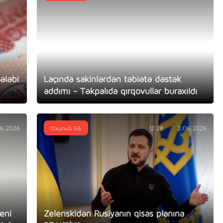
ələbi
Laçında sakinlərdən təbiətə dəstək
addımı - Təkpalıda qırqovullar buraxıldı
06.2026
Oxunub:66
12:28
2.06.2026
yeni
Zelenskidən Rusiyanın qisas planına