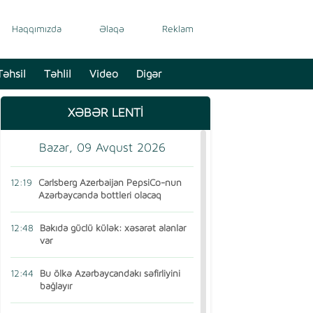
Haqqımızda
Əlaqə
Reklam
Təhsil
Təhlil
Video
Digər
XƏBƏR LENTİ
Bazar, 09 Avqust 2026
12:19
Carlsberg Azerbaijan PepsiCo-nun
Azərbaycanda bottleri olacaq
12:48
Bakıda güclü külək: xəsarət alanlar
var
12:44
Bu ölkə Azərbaycandakı səfirliyini
bağlayır