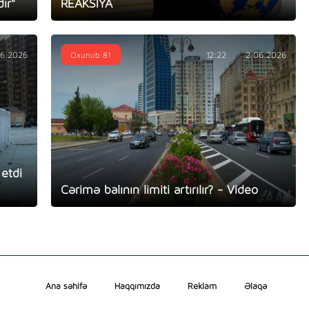
ır"
REAKSİYA
06.2026
Oxunub:81
12:22
2.06.2026
etdi
Cərimə balının limiti artırılır? - Video
Ana səhifə
Haqqımızda
Reklam
Əlaqə