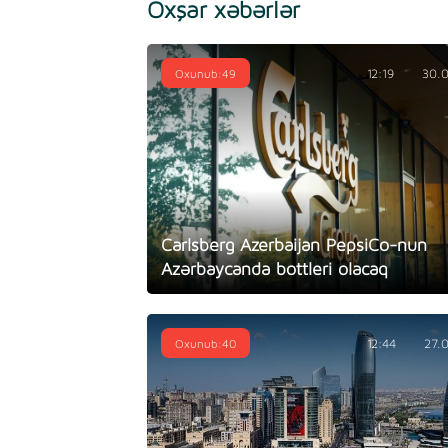
Oxşar xəbərlər
Oxunub:49
12:19
30.
Carlsberg Azerbaijan PepsiCo-nun
Azərbaycanda bottleri olacaq
Oxunub:40
12:44
27.