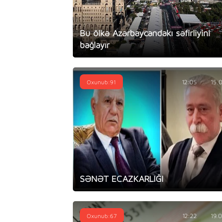
Bu ölkə Azərbaycandakı səfirliyini
bağlayır
Oxunub:91
12:05
15.
SƏNƏT ECAZKARLIĞI
Oxunub:67
12:22
19.