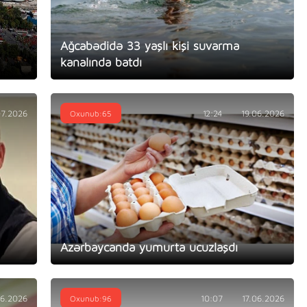
Ağcabədidə 33 yaşlı kişi suvarma
kanalında batdı
07.2026
Oxunub:65
12:24
19.06.2026
Azərbaycanda yumurta ucuzlaşdı
06.2026
Oxunub:96
10:07
17.06.2026