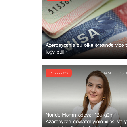
Azərbaycanla bu ölkə arasında viza t
ləğv edilir
Oxunub:123
14:50
15.
Nuridə Məmmədova: "Bu gün
Azərbaycan dövlətçiliyinin xilası və 