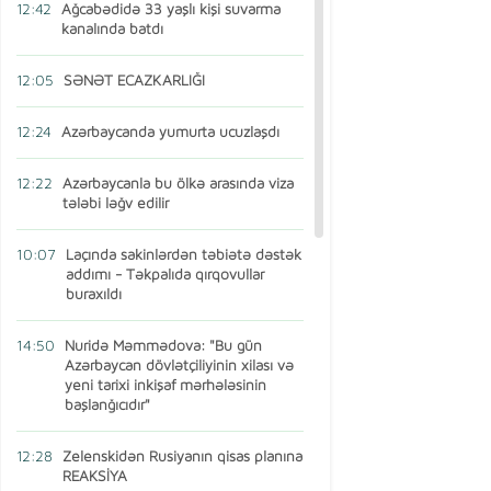
12:42
Ağcabədidə 33 yaşlı kişi suvarma
kanalında batdı
12:05
SƏNƏT ECAZKARLIĞI
12:24
Azərbaycanda yumurta ucuzlaşdı
12:22
Azərbaycanla bu ölkə arasında viza
tələbi ləğv edilir
10:07
Laçında sakinlərdən təbiətə dəstək
addımı - Təkpalıda qırqovullar
buraxıldı
14:50
Nuridə Məmmədova: "Bu gün
Azərbaycan dövlətçiliyinin xilası və
yeni tarixi inkişaf mərhələsinin
başlanğıcıdır"
12:28
Zelenskidən Rusiyanın qisas planına
REAKSİYA