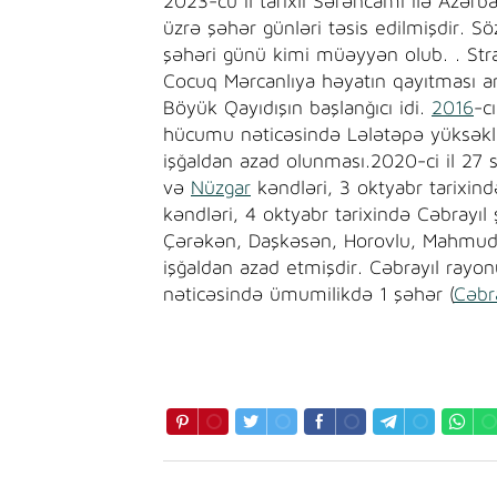
2023-cü il tarixli Sərəncamı ilə Azərb
üzrə şəhər günləri təsis edilmişdir.
şəhəri günü kimi müəyyən olub. . Stra
Cocuq Mərcanlıya həyatın qayıtması 
Böyük Qayıdışın başlanğıcı idi.
2016
-cı
hücumu nəticəsində Lələtəpə yüksəkli
işğaldan azad olunması.2020-ci il 27 
və
Nüzgar
kəndləri, 3 oktyabr tarixin
kəndləri, 4 oktyabr tarixində Cəbrayıl
Çərəkən, Daşkəsən, Horovlu, Mahmudlu
işğaldan azad etmişdir. Cəbrayıl rayon
nəticəsində ümumilikdə 1 şəhər (
Cəbr