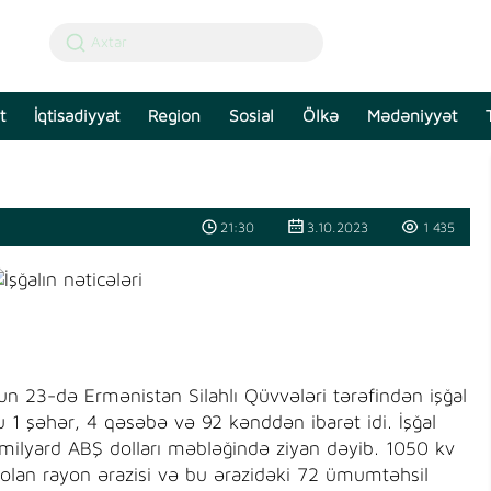
t
İqtisadiyyat
Region
Sosial
Ölkə
Mədəniyyət
21:30
3.10.2023
1 435
un 23-də Ermənistan Silahlı Qüvvələri tərəfindən işğal
u 1 şəhər, 4 qəsəbə və 92 kənddən ibarət idi. İşğal
 milyard ABŞ dolları məbləğində ziyan dəyib. 1050 kv
olan rayon ərazisi və bu ərazidəki 72 ümumtəhsil