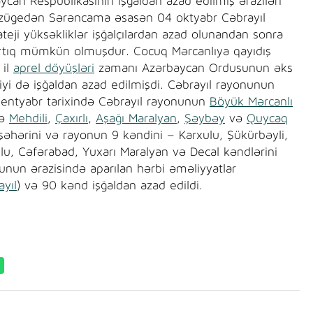
aycan Respublikasının işğaldan azad edilmiş əraziləri
 Sözügedən Sərəncama əsasən 04 oktyabr Cəbrayıl
teji yüksəkliklər işğalçılardan azad olunandan sonra
artıq mümkün olmuşdur. Cocuq Mərcanlıya qayıdış
 il
aprel döyüşləri
zamanı Azərbaycan Ordusunun əks
yi də işğaldan azad edilmişdi. Cəbrayıl rayonunun
sentyabr tarixində Cəbrayıl rayonunun
Böyük Mərcanlı
də
Mehdili
,
Çaxırlı
,
Aşağı Maralyan
,
Şəybəy
və
Quycaq
 şəhərini və rayonun 9 kəndini – Karxulu, Şükürbəyli,
, Cəfərabad, Yuxarı Maralyan və Decal kəndlərini
unun ərazisində aparılan hərbi əməliyyatlar
ayıl
) və 90 kənd işğaldan azad edildi.