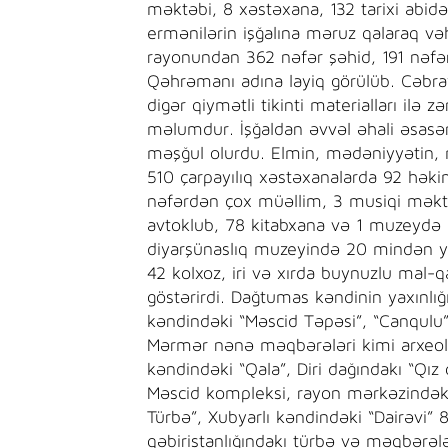
məktəbi, 8 xəstəxana, 132 tarixi abi
ermənilərin işğalına məruz qalaraq və
rayonundan 362 nəfər şəhid, 191 nəfər 
Qəhrəmanı adına layiq görülüb. Cəbra
digər qiymətli tikinti materialları ilə z
məlumdur. İşğaldan əvvəl əhali əsasən 
məşğul olurdu. Elmin, mədəniyyətin, 
510 çarpayılıq xəstəxanalarda 92 həkim
nəfərdən çox müəllim, 3 musiqi məktə
avtoklub, 78 kitabxana və 1 muzeydə 5
diyarşünaslıq muzeyində 20 mindən y
42 kolxoz, iri və xırda buynuzlu mal-qa
göstərirdi. Dağtumas kəndinin yaxınlığ
kəndindəki “Məscid Təpəsi”, “Canqulu
Mərmər nənə məqbərələri kimi arxeolo
kəndindəki “Qala”, Diri dağındakı “Qız 
Məscid kompleksi, rayon mərkəzindəki
Türbə”, Xubyarlı kəndindəki “Dairəvi” 
qəbiristanlığındakı türbə və məqbərələ