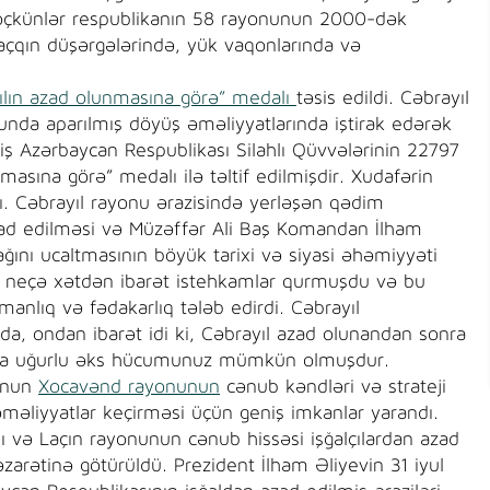
köçkünlər respublikanın 58 rayonunun 2000-dək
çqın düşərgələrində, yük vaqonlarında və
ılın azad olunmasına görə” medalı
təsis edildi. Cəbrayıl
nda aparılmış döyüş əməliyyatlarında iştirak edərək
miş Azərbaycan Respublikası Silahlı Qüvvələrinin 22797
masına görə” medalı ilə təltif edilmişdir. Xudafərin
. Cəbrayıl rayonu ərazisində yerləşən qədim
d edilməsi və Müzəffər Ali Baş Komandan İlham
ını ucaltmasının böyük tarixi və siyasi əhəmiyyəti
ir neçə xətdən ibarət istehkamlar qurmuşdu və bu
nlıq və fədakarlıq tələb edirdi. Cəbrayıl
a, ondan ibarət idi ki, Cəbrayıl azad olunandan sonra
nlara uğurlu əks hücumunuz mümkün olmuşdur.
unun
Xocavənd rayonunun
cənub kəndləri və strateji
məliyyatlar keçirməsi üçün geniş imkanlar yarandı.
ı və Laçın rayonunun cənub hissəsi işğalçılardan azad
əzarətinə götürüldü. Prezident İlham Əliyevin 31 iyul