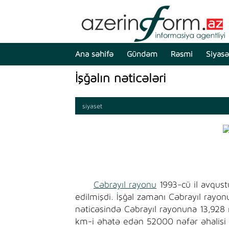
Ana səhifə
Gündəm
Rəsmi
Siyasə
İşğalın nəticələri
siyaset
Cəbrayıl rayonu
1993-cü il avqust
edilmişdi. İşğal zamanı Cəbrayıl rayon
nəticəsində Cəbrayıl rayonuna 13,928
km-i əhatə edən 52000 nəfər əhalisi 