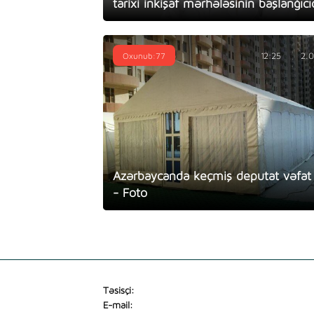
tarixi inkişaf mərhələsinin başlanğıcıd
Oxunub:77
12:25
2.
Azərbaycanda keçmiş deputat vəfat 
- Foto
Təsisçi:
E-mail: