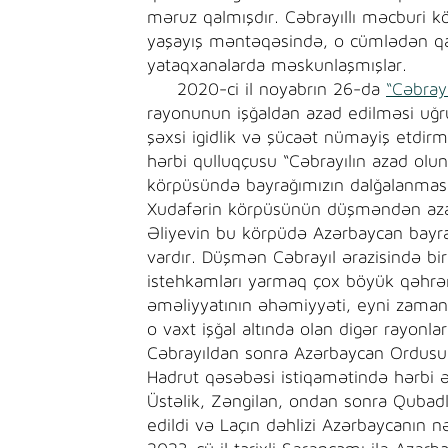
məruz qalmışdır. Cəbrayıllı məcburi 
yaşayış məntəqəsində, o cümlədən qa
yataqxanalarda məskunlaşmışlar.
2020-ci il noyabrın 26-da
“Cəbray
rayonunun işğaldan azad edilməsi uğru
şəxsi igidlik və şücaət nümayiş etdir
hərbi qulluqçusu “Cəbrayılın azad olun
körpüsündə bayrağımızın dalğalanması
Xudafərin körpüsünün düşməndən aza
Əliyevin bu körpüdə Azərbaycan bayrağ
vardır. Düşmən Cəbrayıl ərazisində b
istehkamları yarmaq çox böyük qəhrəma
əməliyyatının əhəmiyyəti, eyni zamand
o vaxt işğal altında olan digər rayo
Cəbrayıldan sonra Azərbaycan Ordus
Hadrut qəsəbəsi istiqamətində hərbi ə
Üstəlik, Zəngilan, ondan sonra Qubadl
edildi və Laçın dəhlizi Azərbaycanın n