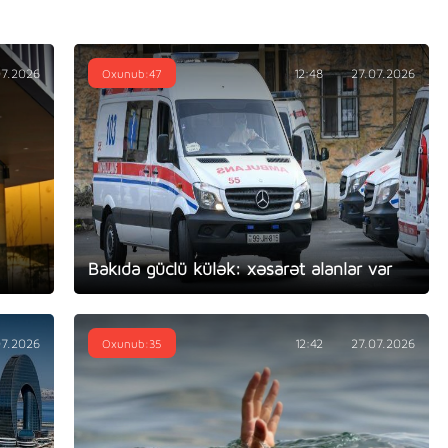
07.2026
Oxunub:47
12:48
27.07.2026
Bakıda güclü külək: xəsarət alanlar var
07.2026
Oxunub:35
12:42
27.07.2026