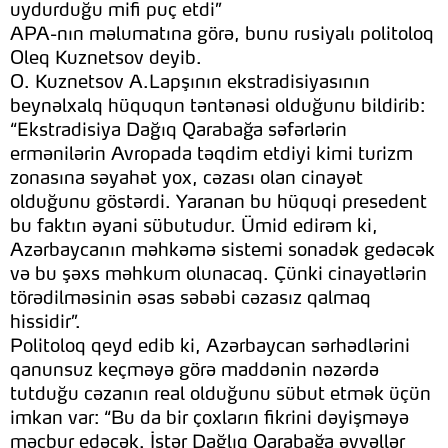
uydurduğu mifi puç etdi”
APA-nın məlumatına görə, bunu rusiyalı politoloq
Oleq Kuznetsov deyib.
O. Kuznetsov A.Lapşının ekstradisiyasının
beynəlxalq hüququn təntənəsi olduğunu bildirib:
“Ekstradisiya Dağıq Qarabağa səfərlərin
ermənilərin Avropada təqdim etdiyi kimi turizm
zonasına səyahət yox, cəzası olan cinayət
olduğunu göstərdi. Yaranan bu hüquqi presedent
bu faktın əyani sübutudur. Ümid edirəm ki,
Azərbaycanın məhkəmə sistemi sonadək gedəcək
və bu şəxs məhkum olunacaq. Çünki cinayətlərin
törədilməsinin əsas səbəbi cəzasız qalmaq
hissidir”.
Politoloq qeyd edib ki, Azərbaycan sərhədlərini
qanunsuz keçməyə görə maddənin nəzərdə
tutduğu cəzanın real olduğunu sübut etmək üçün
imkan var: “Bu da bir çoxların fikrini dəyişməyə
məcbur edəcək. İstər Dağlıq Qarabağa əvvəllər