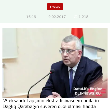
siyaset
16:19
9.02.2017
1 218
“Aleksandr Lapşının ekstradisiyası ermənilərin
Dağlıq Qarabağın suveren ölkə olması haqda