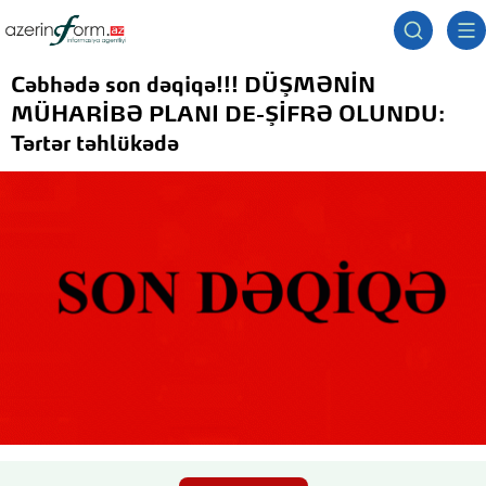
Cəbhədə son dəqiqə!!! DÜŞMƏNİN
MÜHARİBƏ PLANI DE-ŞİFRƏ OLUNDU:
Tərtər təhlükədə