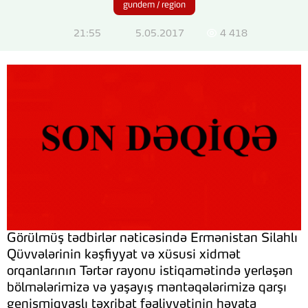
gundem / region
21:55
5.05.2017
4 418
Görülmüş tədbirlər nəticəsində Ermənistan Silahlı
Qüvvələrinin kəşfiyyat və xüsusi xidmət
orqanlarının Tərtər rayonu istiqamətində yerləşən
bölmələrimizə və yaşayış məntəqələrimizə qarşı
genişmiqyaslı təxribat fəaliyyətinin həyata