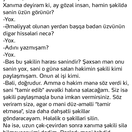
Xanıma deyirəm ki, ay gözəl insan, həmin şəkildə
sənin üzün görünür?
-Yox.
-Əməliyyat olunan yerdən başqa bədən üzvünün
digər hissələri necə?
-Yox.
-Adını yazmışam?
-Yox.
-Bəs bu şəkilin harası sənindir? Şəxsən mən onu
sənin yox, səni o günə salan həkimin şəkili kimi
paylaşmışam. Onun əl işi kimi.
-Bəli, doğrudur. Amma o həkim mənə söz verdi ki,
səni “təmir edib” əvvəlki halına salacağam. Siz isə
şəkili paylaşmaqla buna imkan vermirsiniz. Söz
verirəm sizə, əgər o məni düz-əməlli “təmir
etməsə”, sizə daha dəhşətli şəkillər
göndərəcəyəm. Hələlik o şəkilləri silin.
Nə isə, uzun çək-çevirdən sonra xanıma şəkili silə