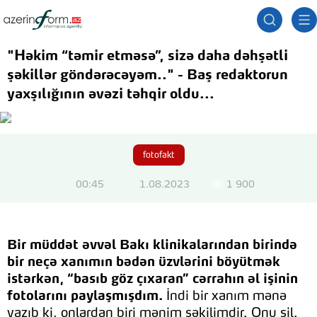
"Həkim “təmir etməsə”, sizə daha dəhşətli
şəkillər göndərəcəyəm.." - Baş redaktorun
yaxşılığının əvəzi təhqir oldu...
fotofakt
00:45
1.08.2023
1 900
Bir müddət əvvəl Bakı klinikalarından birində
bir neçə xanımın bədən üzvlərini böyütmək
istərkən, “basıb göz çıxaran” cərrahın əl işinin
fotolarını paylaşmışdım.
İndi bir xanım mənə
yazıb ki, onlardan biri mənim şəkilimdir. Onu sil.