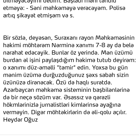
bilməyəcəyimi dedim. Başladı məni təhdid
etməyə: - Səni məhkəməyə verəcəyəm. Polisə
artıq şikayət etmişəm və s.
Bir sözlə, deyəsən, Suraxanı rayon Məhkəməsinin
hakimi möhtərəm Nərminə xanımı 7-8 ay da belə
narahat edəcəyik. Bunlar öz yerində. Mən üzümü
burdan əl işini paylaşdığım həkimə tutub deyirəm:
o xanımı düz-əməlli "təmir" edin. Yoxsa bu gün
mənim üzümə durğuzduğunuz şəxs sabah sizin
üzünüzə dirənəcək. Özü də haqlı surətdə.
Azərbaycan məhkəmə sisteminin başbilənlərinə
də bir neçə sözüm var. Əsassız və qərəzli
hökmlərinizlə jurnalistləri kimlərinsə ayağına
verməyin. Digər möhtəkirlərin də əli-qolu açılır.
Heydər Oğuz