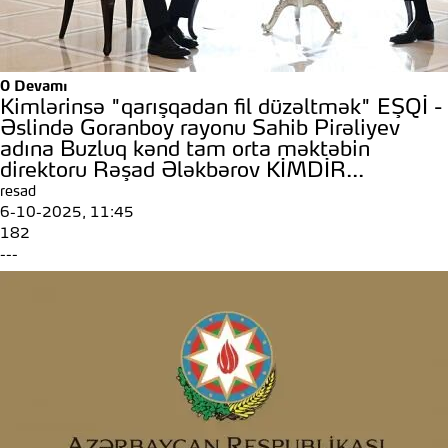
0
Devamı
Kimlərinsə "qarışqadan fil düzəltmək" EŞQİ -
Əslində Goranboy rayonu Sahib Pirəliyev
adına Buzluq kənd tam orta məktəbin
direktoru Rəşad Ələkbərov KİMDİR...
resad
6-10-2025, 11:45
182
---