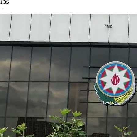
135
---