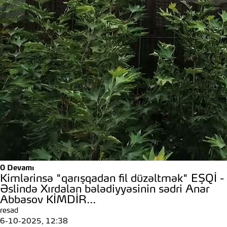
0
Devamı
Kimlərinsə "qarışqadan fil düzəltmək" EŞQİ -
Əslində Xırdalan bələdiyyəsinin sədri Anar
Abbasov KİMDİR...
resad
6-10-2025, 12:38