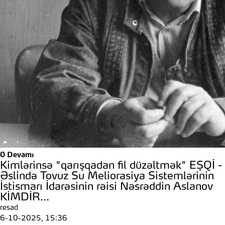
0
Devamı
Kimlərinsə "qarışqadan fil düzəltmək" EŞQİ -
Əslində Tovuz Su Meliorasiya Sistemlərinin
İstismarı İdarəsinin rəisi Nəsrəddin Aslanov
KİMDİR...
resad
6-10-2025, 15:36