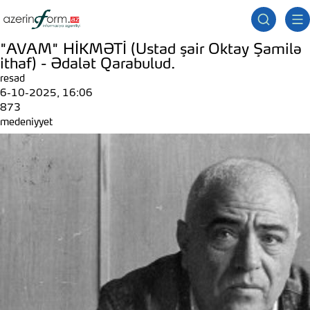
"AVAM" HİKMƏTİ (Ustad şair Oktay Şamilə
ithaf) - Ədalət Qarabulud.
resad
6-10-2025, 16:06
873
medeniyyet