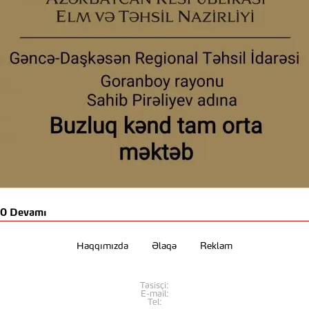
0
Devamı
Haqqımızda
Əlaqə
Reklam
Təsisçi:
E-mail:
Tel: