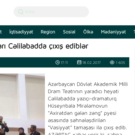
t
İqtisadiyyat
Region
Sosial
Ölkə
Mədəniyyət
arı Cəlilabadda çıxış ediblər
17:11
18.02.2017
1 605
Azərbaycan Dövlət Akademik Milli
Dram Teatrının yaradıcı heyəti
Cəlilabadda yazıçı-dramaturq
Hüseynbala Mirələmovun
“Axirətdən gələn zəng” pyesi
əsasında səhnələşdirilən
“Vəsiyyət” tamaşası ilə çıxış edib.