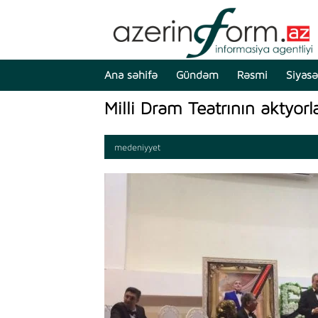
Ana səhifə
Gündəm
Rəsmi
Siyasə
Milli Dram Teatrının aktyorl
medeniyyet