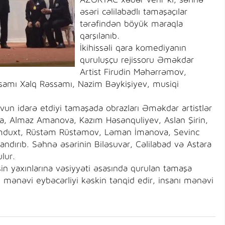
AZƏRTAC xəbər verir ki, səhnə
əsəri cəlilabadlı tamaşaçılar
tərəfindən böyük maraqla
qarşılanıb.
İkihissəli qara komediyanın
quruluşçu rejissoru Əməkdar
Artist Firudin Məhərrəmov,
əssamı Xalq Rəssamı, Nazim Bəykişiyev, musiqi
n idarə etdiyi tamaşada obrazları Əməkdar artistlər
, Almaz Amanova, Kazım Həsənquliyev, Aslan Şirin,
rimduxt, Rüstəm Rüstəmov, Ləman İmanova, Sevinc
landırıb. Səhnə əsərinin Biləsuvar, Cəlilabad və Astara
lur.
in yaxınlarına vəsiyyəti əsasında qurulan tamaşa
ni, mənəvi eybəcərliyi kəskin tənqid edir, insanı mənəvi