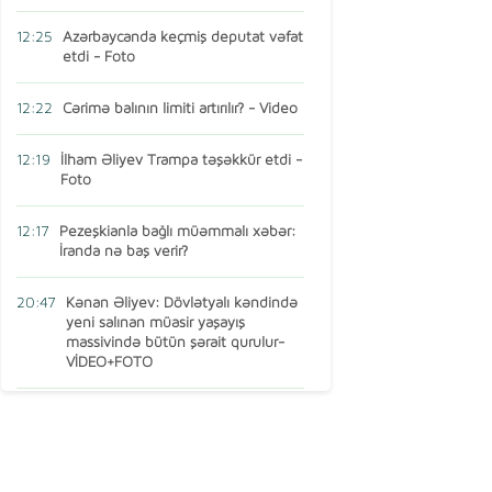
12:25
Azərbaycanda keçmiş deputat vəfat
etdi - Foto
12:22
Cərimə balının limiti artırılır? - Video
12:19
İlham Əliyev Trampa təşəkkür etdi -
Foto
12:17
Pezeşkianla bağlı müəmmalı xəbər:
İranda nə baş verir?
20:47
Kənan Əliyev: Dövlətyalı kəndində
yeni salınan müasir yaşayış
massivində bütün şərait qurulur-
VİDEO+FOTO
15:16
AMEA-nın vəzifəli şəxsi Türkiyədə
öldü
13:14
Ermənistan MDB-dən çıxır? – Baş