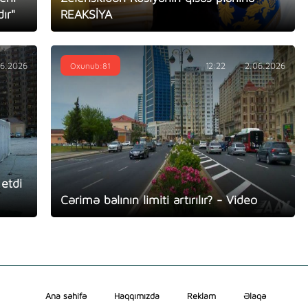
ır"
REAKSİYA
06.2026
Oxunub:81
12:22
2.06.2026
etdi
Cərimə balının limiti artırılır? - Video
Ana səhifə
Haqqımızda
Reklam
Əlaqə