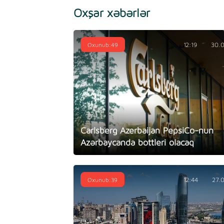
Oxşar xəbərlər
Oxunub:49
12:19
30.
Carlsberg Azerbaijan PepsiCo-nun
Azərbaycanda bottleri olacaq
Oxunub:39
12:44
27.