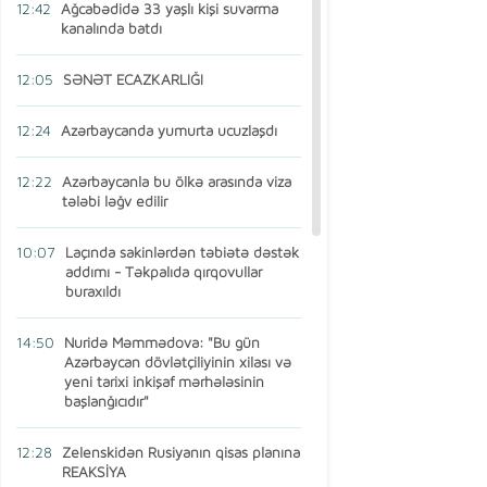
12:42
Ağcabədidə 33 yaşlı kişi suvarma
kanalında batdı
12:05
SƏNƏT ECAZKARLIĞI
12:24
Azərbaycanda yumurta ucuzlaşdı
12:22
Azərbaycanla bu ölkə arasında viza
tələbi ləğv edilir
10:07
Laçında sakinlərdən təbiətə dəstək
addımı - Təkpalıda qırqovullar
buraxıldı
14:50
Nuridə Məmmədova: "Bu gün
Azərbaycan dövlətçiliyinin xilası və
yeni tarixi inkişaf mərhələsinin
başlanğıcıdır"
12:28
Zelenskidən Rusiyanın qisas planına
REAKSİYA