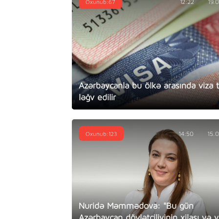
Oxunub:67
12:22
19.
Azərbaycanla bu ölkə arasında viza t
ləğv edilir
Oxunub:123
14:50
15.
Nuridə Məmmədova: "Bu gün
Azərbaycan dövlətçiliyinin xilası və 