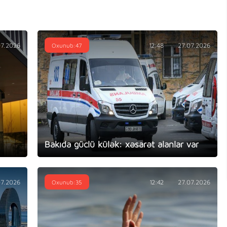
07.2026
Oxunub:47
12:48
27.07.2026
Bakıda güclü külək: xəsarət alanlar var
07.2026
Oxunub:35
12:42
27.07.2026