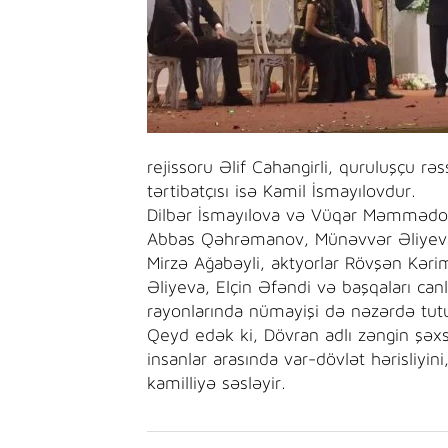
rejissoru Əlif Cahangirli, quruluşçu r
tərtibatçısı isə Kamil İsmayılovdur.
Dilbər İsmayılova və Vüqar Məmmədovu
Abbas Qəhrəmanov, Münəvvər Əliyeva
Mirzə Ağabəyli, aktyorlar Rövşən Kə
Əliyeva, Elçin Əfəndi və başqaları can
rayonlarında nümayişi də nəzərdə tutu
Qeyd edək ki, Dövran adlı zəngin şəxs
insanlar arasında var-dövlət hərisliyi
kamilliyə səsləyir.