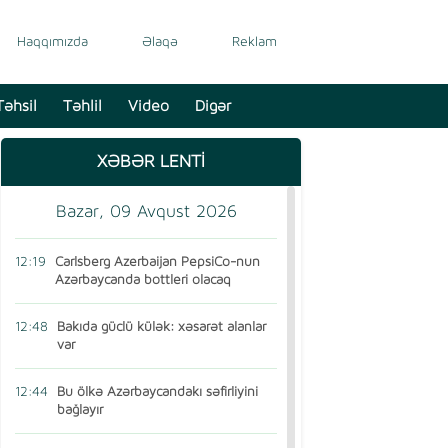
Haqqımızda
Əlaqə
Reklam
Təhsil
Təhlil
Video
Digər
XƏBƏR LENTİ
Bazar, 09 Avqust 2026
12:19
Carlsberg Azerbaijan PepsiCo-nun
Azərbaycanda bottleri olacaq
12:48
Bakıda güclü külək: xəsarət alanlar
var
12:44
Bu ölkə Azərbaycandakı səfirliyini
bağlayır