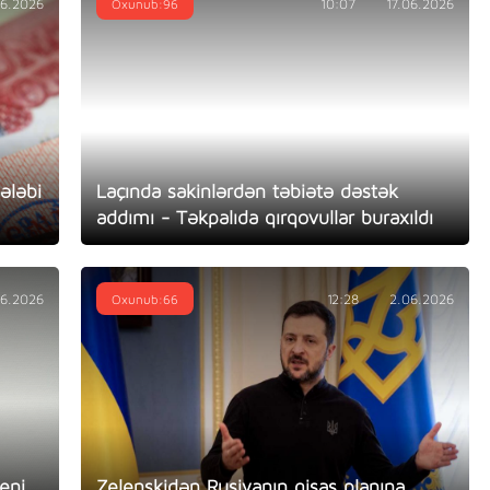
06.2026
Oxunub:96
10:07
17.06.2026
ələbi
Laçında sakinlərdən təbiətə dəstək
addımı - Təkpalıda qırqovullar buraxıldı
06.2026
Oxunub:66
12:28
2.06.2026
yeni
Zelenskidən Rusiyanın qisas planına