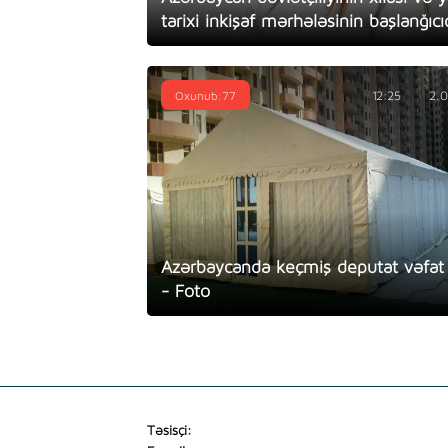
tarixi inkişaf mərhələsinin başlanğıcıd
Oxunub:77
12:25
2.
Azərbaycanda keçmiş deputat vəfat 
- Foto
Təsisçi: