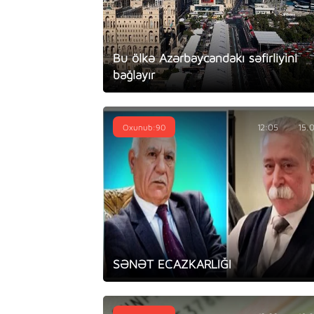
Bu ölkə Azərbaycandakı səfirliyini
bağlayır
Oxunub:90
12:05
15.
SƏNƏT ECAZKARLIĞI