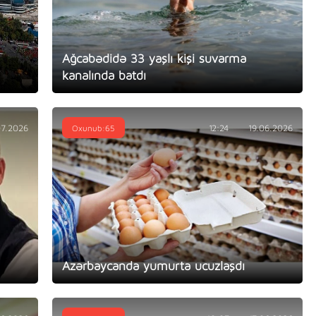
Ağcabədidə 33 yaşlı kişi suvarma
kanalında batdı
07.2026
Oxunub:65
12:24
19.06.2026
Azərbaycanda yumurta ucuzlaşdı