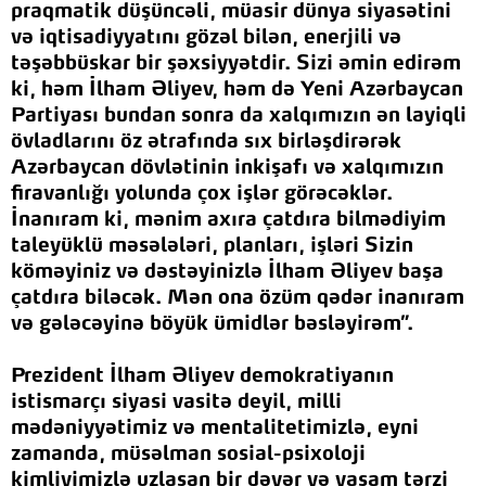
praqmatik düşüncəli, müasir dünya siyasətini
və iqtisadiyyatını gözəl bilən, enerjili və
təşəbbüskar bir şəxsiyyətdir. Sizi əmin edirəm
ki, həm İlham Əliyev, həm də Yeni Azərbaycan
Partiyası bundan sonra da xalqımızın ən layiqli
övladlarını öz ətrafında sıx birləşdirərək
Azərbaycan dövlətinin inkişafı və xalqımızın
firavanlığı yolunda çox işlər görəcəklər.
İnanıram ki, mənim axıra çatdıra bilmədiyim
taleyüklü məsələləri, planları, işləri Sizin
köməyiniz və dəstəyinizlə İlham Əliyev başa
çatdıra biləcək. Mən ona özüm qədər inanıram
və gələcəyinə böyük ümidlər bəsləyirəm”.
Prezident İlham Əliyev demokratiyanın
istismarçı siyasi vasitə deyil, milli
mədəniyyətimiz və mentalitetimizlə, eyni
zamanda, müsəlman sosial-psixoloji
kimliyimizlə uzlaşan bir dəyər və yaşam tərzi