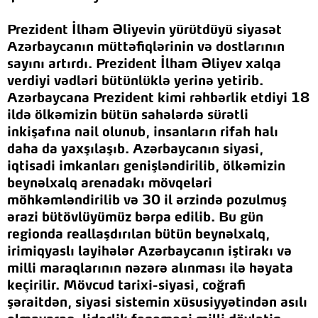
Prezident İlham Əliyevin yürütdüyü siyasət
Azərbaycanın müttəfiqlərinin və dostlarının
sayını artırdı. Prezident İlham Əliyev xalqa
verdiyi vədləri bütünlüklə yerinə yetirib.
Azərbaycana Prezident kimi rəhbərlik etdiyi 18
ildə ölkəmizin bütün sahələrdə sürətli
inkişafına nail olunub, insanların rifah halı
daha da yaxşılaşıb. Azərbaycanın siyasi,
iqtisadi imkanları genişləndirilib, ölkəmizin
beynəlxalq arenadakı mövqeləri
möhkəmləndirilib və 30 il ərzində pozulmuş
ərazi bütövlüyümüz bərpa edilib. Bu gün
regionda reallaşdırılan bütün beynəlxalq,
irimiqyaslı layihələr Azərbaycanın iştirakı və
milli maraqlarının nəzərə alınması ilə həyata
keçirilir. Mövcud tarixi-siyasi, coğrafi
şəraitdən, siyasi sistemin xüsusiyyətindən asılı