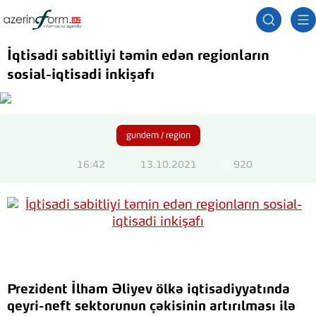
İqtisadi sabitliyi təmin edən regionların
sosial-iqtisadi inkişafı
gundem / region
16:42
13.10.2021
920
Prezident İlham Əliyev ölkə iqtisadiyyatında
qeyri-neft sektorunun çəkisinin artırılması ilə