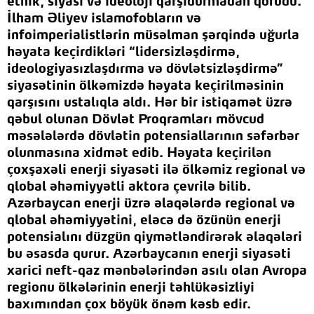
etnik, siyasi və ideoloji qarşıdurmadan qorudu.
İlham Əliyev islamofobların və
infoimperialistlərin müsəlman şərqində uğurla
həyata keçirdikləri “lidersizləşdirmə,
ideologiyasızlaşdırma və dövlətsizləşdirmə”
siyasətinin ölkəmizdə həyata keçirilməsinin
qarşısını ustalıqla aldı. Hər bir istiqamət üzrə
qəbul olunan Dövlət Proqramları mövcud
məsələlərdə dövlətin potensiallarının səfərbər
olunmasına xidmət edib. Həyata keçirilən
çoxşaxəli enerji siyasəti ilə ölkəmiz regional və
qlobal əhəmiyyətli aktora çevrilə bilib.
Azərbaycan enerji üzrə əlaqələrdə regional və
qlobal əhəmiyyətini, eləcə də özünün enerji
potensialını düzgün qiymətləndirərək əlaqələri
bu əsasda qurur. Azərbaycanın enerji siyasəti
xarici neft-qaz mənbələrindən asılı olan Avropa
regionu ölkələrinin enerji təhlükəsizliyi
baxımından çox böyük önəm kəsb edir.