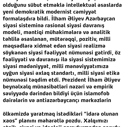
olduğunu sübut etməklə intellektual əsaslarda
yeni demokratik modernist cəmiyyət
formalaşdıra bildi. İlham Əliyev Azərbaycan
siyasi sisteminə rasional siyasi davranış
modeli, məntiqi mühakimələrə və analitik
təhlilə əsaslanan, mütərəqqi, pozitiv, milli
məqsədlərə xidmət edən siyasi realizmə
söykənən siyasi fəaliyyət nümunəsi gətirdi, öz
fəaliyyəti və davranışı ilə siyasi sistemimizə
siyasi mədəniyyət, milli mənəviyyatımıza
uyğun siyasi əxlaq standartı, milli siyasi etika
nümunəsi təqdim etdi. Prezident İlham Əliyev
beynəlxalq münasibətləri nəzəri və empirik
səviyyədə dərindən bildiyi üçün islamofob
dairələrin və antiazərbaycançı mərkəzlərin
ölkəmizdə yaratmaq istədikləri “idarə olunan
xaos” planını məharətlə pozdu. Xalqımızı