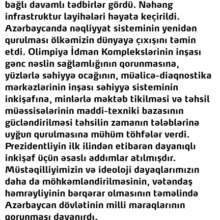
bağlı davamlı tədbirlər gördü. Nəhəng
infrastruktur layihələri həyata keçirildi.
Azərbaycanda nəqliyyat sisteminin yenidən
qurulması ölkəmizin dünyaya çıxışını təmin
etdi. Olimpiya İdman Komplekslərinin inşası
gənc nəslin sağlamlığının qorunmasına,
yüzlərlə səhiyyə ocağının, müalicə-diaqnostika
mərkəzlərinin inşası səhiyyə sisteminin
inkişafına, minlərlə məktəb tikilməsi və təhsil
müəssisələrinin maddi-texniki bazasının
gücləndirilməsi təhsilin zamanın tələblərinə
uyğun qurulmasına mühüm töhfələr verdi.
Prezidentliyin ilk ilindən etibarən dayanıqlı
inkişaf üçün əsaslı addımlar atılmışdır.
Müstəqilliyimizin və ideoloji dayaqlarımızın
daha da möhkəmləndirilməsinin, vətəndaş
həmrəyliyinin bərqərar olmasının təməlində
Azərbaycan dövlətinin milli maraqlarının
qorunması dayanırdı.