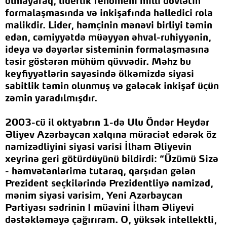
olmayaraq, liderlik fenomeni milli dövlətin
formalaşmasında və inkişafında həlledici rola
malikdir. Lider, həmçinin mənəvi birliyi təmin
edən, cəmiyyətdə müəyyən əhval-ruhiyyənin,
ideya və dəyərlər sisteminin formalaşmasına
təsir göstərən mühüm qüvvədir. Məhz bu
keyfiyyətlərin sayəsində ölkəmizdə siyasi
sabitlik təmin olunmuş və gələcək inkişaf üçün
zəmin yaradılmışdır.
2003-cü il oktyabrın 1-də Ulu Öndər Heydər
Əliyev Azərbaycan xalqına müraciət edərək öz
namizədliyini siyasi varisi İlham Əliyevin
xeyrinə geri götürdüyünü bildirdi: “Üzümü Sizə
- həmvətənlərimə tutaraq, qarşıdan gələn
Prezident seçkilərində Prezidentliyə namizəd,
mənim siyasi varisim, Yeni Azərbaycan
Partiyası sədrinin I müavini İlham Əliyevi
dəstəkləməyə çağırıram. O, yüksək intellektli,