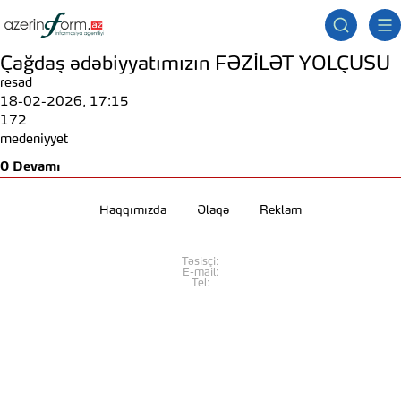
Çağdaş ədəbiyyatımızın FƏZİLƏT YOLÇUSU
resad
18-02-2026, 17:15
172
medeniyyet
0
Devamı
Haqqımızda
Əlaqə
Reklam
Təsisçi:
E-mail:
Tel: